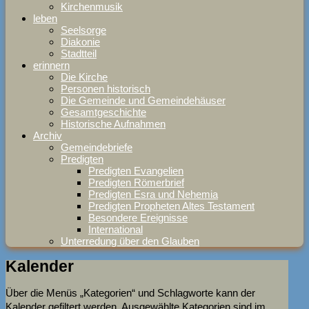
Kirchenmusik
leben
Seelsorge
Diakonie
Stadtteil
erinnern
Die Kirche
Personen historisch
Die Gemeinde und Gemeindehäuser
Gesamtgeschichte
Historische Aufnahmen
Archiv
Gemeindebriefe
Predigten
Predigten Evangelien
Predigten Römerbrief
Predigten Esra und Nehemia
Predigten Propheten Altes Testament
Besondere Ereignisse
International
Unterredung über den Glauben
Kalender
Über die Menüs „Kategorien“ und Schlagworte kann der
Kalender gefiltert werden. Ausgewählte Kategorien sind im