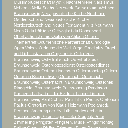
Muslimbruderschaft
Mystik
Nächstenliebe
Narzismus
Nehemia
Nelly Sachs
Netzwerk Gemeinsam Wohnen
Braunschweig
Neuapostolische Kirche Nord- und
Ostdeutschland
Neuapostolische Kirche
Nordostdeutschland
Neues Testament
Nils Neumann
Noah
O du fröhliche
O Ewigkeit du Donnerwort
Oberflächenchemie
Odilia von Ahlden
Offener
Thementreff
Ökumenische Partnerschaft
Onkologie
Open Voices
Ordnung der Welt
Orgel
Orgel plus
Orgel
und Lichtinstallation
Orgelmusik
Osterfeuer
Braunschweig
Osterfrühstück
Osterfrühstück
Braunschweig
Ostergottesdienst
Ostergottesdienst
Braunschweig
Ostermittagessen
Ostermonntag
Ostern
Ostern in Braunschweig
Osternacht
Osternacht
Braunschweig
Osternacht in Braunschweig
Östliches
Ringgebiet Braunschweig
Palmsonntag
Parkinson
Partnerschaftsarbeit der Ev.-luth. Landeskirche in
Braunschweig
Paul Schütz
Paul Tillich
Paulus Oratorium
Paulus-Oratorium von Klaus Heizmann
Peelamedu
Personalförderung der Ev.-luth. Landeskirche in
Braunschweig
Peter Plagge
Peter Stoppok
Peter
Zimmerling
Pfingsten
Pfingsten. Musik
Pfingstmontag
Philipp Gessler
Philipp Telemann
Piano
Piano plus