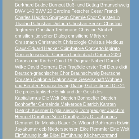
Burkhard Budde
Burnout
Buß- und Bettag Braunschweig
BWV 140
BWV 20
Caroline Fetscher
Cesar Franck
Charles Haddon Spurgeon
Chemie
Chor
Christen in
Thailand
Christian Dietrich
Christian Senkel
Christian
Tegtmeier
Christian Teichmann
Christine Strubel
christlich-jüdischer Dialog
christliche Märtyrer
Christnach
Christnacht
Christologie
Christus Medicus
Claus-Eduard Hecker
Coimbatore
Concerto Ispirato
Concerto ispirator
Cornelia Lautenbach
Corona 2020
Corona und Kirche
Covid-19
Dagmar Nabert
Daniel
Wilke
David
Demenz
Der Tragödie erster Teil
Deus dixit
Deutsch-griechischer Chor Braunschweig
Deutsche
Christen
Diakonie
Diakonische Gesellschaft Wohnen
und Beraten Braunschweig
Dialog-Gottesdienst
Die 21
Die protestantische Ethik und der Geist des
Kapitalismus
Die Welt
Dietrich Bonhoeffer
Dietrich
Bonhoeffer Gemeinde Melverode
Dietrich Karsten
Dietrich Küsnner
Digitalisierung
Domprediger Joachim
Hempel
Dorothee Sölle
Dorothy Day
Dr. Johannes
Demandt
Dr. Monika Bauer
Dr. WIgand Bohlmann
Edwin
Jayakumar
eeb Niedersachsen
Eike Remmler
Eine Welt
Einführung in die Bibel
Einführung Kirchenvorstand