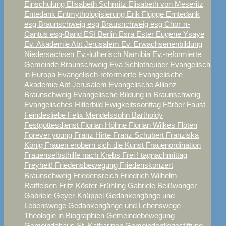
Einschulung
Elisabeth Schmitz
Elisabeth von Meseritz
Entedank
Entmythologisierung
Erik Flügge
Erntedank
esg Braunschweig
esg Brausnchweig
esg Chor π-
Cantus
esg-Band
ESI Berlin
Esra
Ester
Eugene Ysaye
Ev. Akademie Abt Jerusalem
Ev. Erwachsenenbildung
Niedersachsen
Ev.-lutherisch Namibia
Ev.-reformierte
Gemeinde Braunschweig
Eva Schlotheuber
Evangelisch
in Europa
Evangelisch-reformierte
Evangelische
Akademie Abt Jerusalem
Evangelische Allianz
Braunschweig
Evangelische Bildung in Braunschweig
Evangelisches Hitlerbild
Ewigkeitssonttag
Färöer
Faust
Feindesliebe
Felix Mendelssohn Bartholdy
Festgottesdienst
Florian Höhne
Florian Wilkes
Flöten
Forever young
Franz Hirte
Franz Schubert
Franziska
König
Frauen erobern sich die Kunst
Frauenordination
Frauenselbsthilfe nach Krebs
Frei ! tagnachmittag
Freyheit!
Friedensbewegung
Friedenskonzert
Braunschweig
Friedensreich
Friedrich Wilhelm
Raiffeisen
Fritz Köster
Frühling
Gabriele Beißwanger
Gabriele Geyer-Knüppel
Gedankengänge und
Lebenswege
Gedankengänge und Lebenswege -
Theologie in Biographien
Gemeindebewegung
Gemeindehaus St. Katharinen
Gemeindepflegestiftung