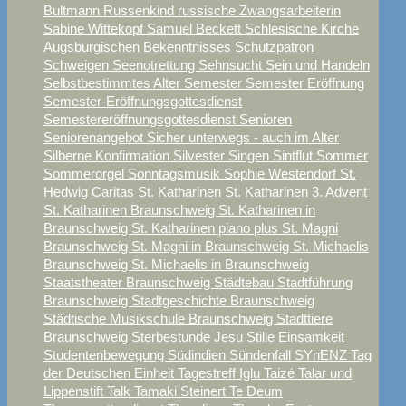
Bultmann
Russenkind
russische Zwangsarbeiterin
Sabine Wittekopf
Samuel Beckett
Schlesische Kirche
Augsburgischen Bekenntnisses
Schutzpatron
Schweigen
Seenotrettung
Sehnsucht
Sein und Handeln
Selbstbestimmtes Alter
Semester
Semester Eröffnung
Semester-Eröffnungsgottesdienst
Semestereröffnungsgottesdienst
Senioren
Seniorenangebot
Sicher unterwegs - auch im Alter
Silberne Konfirmation
Silvester
Singen
Sintflut
Sommer
Sommerorgel
Sonntagsmusik
Sophie Westendorf
St.
Hedwig Caritas
St. Katharinen
St. Katharinen 3. Advent
St. Katharinen Braunschweig
St. Katharinen in
Braunschweig
St. Katharinen piano plus
St. Magni
Braunschweig
St. Magni in Braunschweig
St. Michaelis
Braunschweig
St. Michaelis in Braunschweig
Staatstheater Braunschweig
Städtebau
Stadtführung
Braunschweig
Stadtgeschichte Braunschweig
Städtische Musikschule Braunschweig
Stadttiere
Braunschweig
Sterbestunde Jesu
Stille Einsamkeit
Studentenbewegung
Südindien
Sündenfall
SYnENZ
Tag
der Deutschen Einheit
Tagestreff Iglu
Taizé
Talar und
Lippenstift
Talk
Tamaki Steinert
Te Deum