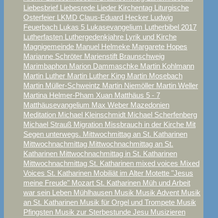
Liebesbrief
Liebesrede
Lieder Kirchentag
Liturgische
Osterfeier
LKMD Claus-Eduard Hecker
Ludwig
Feuerbach
Lukas 5
Lukasevangelium
Lutherbibel 2017
Lutherfasten
Luthergedenkjahre
Lyrik und Kirche
Magnigemeinde
Manuel Helmeke
Margarete Hopes
Marianne Schröter
Marienstift Braunschweig
Marimbaphon
Marion Dammaschke
Martin Kohlmann
Martin Luther
Martin Luther King
Martin Mosebach
Martin Müller-Schweintz
Martin Niemöller
Martin Weller
Martina Helmer-Pham Xuan
Matthäus 5 - 7
Matthäusevangelium
Max Weber
Mazedonien
Meditation
Michael Kleinschmidt
Michael Scherfenberg
Michael Strauß
Migration
Missbrauch in der Kirche
Mit
Segen unterwegs.
Mittwochmittag an St. Katharinen
Mittwochnachmittag
Mittwochnachmittag an St.
Katharinen
Mittwochnachmittag in St. Katharinen
Mittwochnachmittag St. Katharinen
mixed voices
Mixed
Voices St. Katharinen
Mobiliät im Alter
Motette "Jesus
meine Freude"
Mozart St. Katharinen
Müh und Arbeit
war sein Leben
Mühlhausen
Musik
Musik Advent
Musik
an St. Katharinen
Musik für Orgel und Trompete
Musik
Pfingsten
Musik zur Sterbestunde Jesu
Musizieren