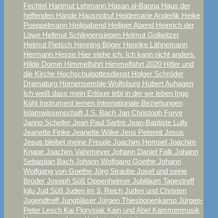
Fechtel
Hartmut Lehmann
Hasan al-Banna
Haus der
helfenden Hände
Hausnotruf
Heidemarie Anderlik
Heike
Poeppelmann
Heiligabend
Heiliger Abend
Heinrich der
Löwe
Hellmut Schlingensiepen
Helmut Gollwitzer
Helmut Pietsch
Henning Böger
Henrike Lähnemann
Hermann Hesse
Hier stehe ich. Ich kann nicht anders.
Hilde Domin
Himmelfahrt
Himmelfahrt 2020
Hitler und
die Kirche
Hochschulgottesdienst
Holger Schröder
Dramaturg
Hornensemble Wolfsburg
Hubert Auhagen
Ich weiß dass mein Erlöser lebt
in der wir leben
Ingo
Kühl
Instrument lernen
Internationale Beziehungen
Islamwissenschaft
J.S. Bach
Jan Christoph Freye
Janno Scheller
Jean Paul Sartre
Jean-Baptiste Lully
Jeanette Finke
Jeanette Wilke
Jens Petereit
Jesus
Jesus bleibet meine Freude
Joachim Hempel
Joachim
Knape
Joachim Vahrmeyer
Johann Daniel Falk
Johann
Sebastian Bach
Johann Wolfgang Goethe
Johann
Wolfgang von Goethe
Jörg Straube
Josef und seine
Brüder
Joseph Süß Oppenheimer
Jubiläum Tagestreff
Iglu
Jud Süß
Juden im 3. Reich
Juden und Christen
Jugendtreff
Jungbläser
Jürgen Thiesbonenkamp
Jürgen-
Peter Lesch
Kai Florysiak
Kain und Abel
Kammermusik