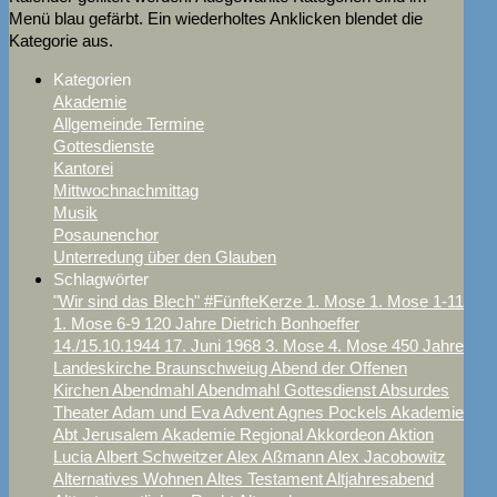
Menü blau gefärbt. Ein wiederholtes Anklicken blendet die
Kategorie aus.
Kategorien
Akademie
Allgemeinde Termine
Gottesdienste
Kantorei
Mittwochnachmittag
Musik
Posaunenchor
Unterredung über den Glauben
Schlagwörter
"Wir sind das Blech"
#FünfteKerze
1. Mose
1. Mose 1-11
1. Mose 6-9
120 Jahre Dietrich Bonhoeffer
14./15.10.1944
17. Juni
1968
3. Mose
4. Mose
450 Jahre
Landeskirche Braunschweiug
Abend der Offenen
Kirchen
Abendmahl
Abendmahl Gottesdienst
Absurdes
Theater
Adam und Eva
Advent
Agnes Pockels
Akademie
Abt Jerusalem
Akademie Regional
Akkordeon
Aktion
Lucia
Albert Schweitzer
Alex Aßmann
Alex Jacobowitz
Alternatives Wohnen
Altes Testament
Altjahresabend