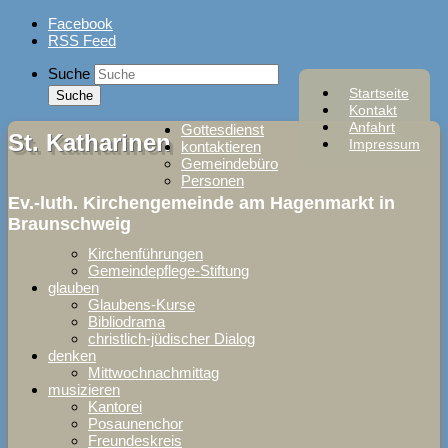
Skip
Facebook
to
RSS Feed
content
Suche
Startseite
Kontakt
Anfahrt
Gottesdienst
St. Katharinen
Impressum
kontaktieren
Gemeindebüro
Personen
Ev.-luth. Kirchengemeinde am Hagenmarkt in
Braunschweig
Kirchenführungen
Gemeindepflege-Stiftung
glauben
Glaubens-Kurse
Bibliodrama
christlich-jüdischer Dialog
denken
Mittwochnachmittag
musizieren
Kantorei
Posaunenchor
Freundeskreis