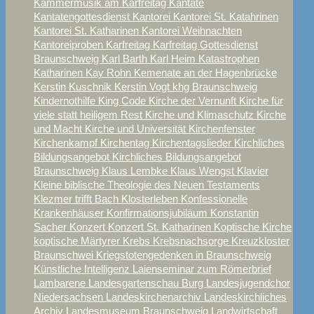
Kammermusik am Karfreitag
Kantate
Kantatengottesdienst
Kantorei
Kantorei St. Katahrinen
Kantorei St. Katharinen
Kantorei Weihnachten
Kantoreiproben
Karfreitag
Karfreitag Gottesdienst
Braunschweig
Karl Barth
Karl Heim
Katastrophen
Katharinen
Kay Rohn
Kemenate an der Hagenbrücke
Kerstin Kuschnik
Kerstin Vogt
khg Braunschweig
Kindernothilfe
King Code
Kirche der Vernunft
Kirche für
viele statt heiligem Rest
Kirche und Klimaschutz
Kirche
und Macht
Kirche und Universität
Kirchenfenster
Kirchenkampf
Kirchentag
Kirchentagslieder
Kirchliches
Bildungsangebot
Kirchliches Bildungsangebot
Braunschweig
Klaus Lembke
Klaus Wengst
Klavier
Kleine biblische Theologie des Neuen Testaments
Klezmer trifft Bach
Klosterleben
Konfessionelle
Krankenhäuser
Konfirmationsjubiläum
Konstantin
Sacher
Konzert
Konzert St. Katharinen
Koptische Kirche
koptische Märtyrer
Krebs
Krebsnachsorge
Kreuzkloster
Braunschwei
Kriegstotengedenken in Braunschweig
Künstliche Intelligenz
Laienseminar zum Römerbrief
Lambarene
Landesgartenschau Burg
Landesjugendchor
Niedersachsen
Landeskirchenarchiv
Landeskirchliches
Archiv
Landesmuseum Braunschweig
Landwirtschaft