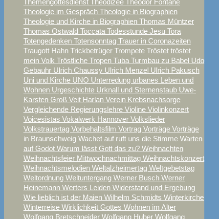
Themengottesdienst
Theodizee
Theodor Fontane
Theologie im Gespräch
Theologie in Biographien
Theologie und Kirche in Biographien
Thomas Müntzer
Thomas Ostwald
Toccata
Todesstunde Jesu
Tora
Totengedenken
Totensonntag
Trauer in Coronazeiten
Traugott Hahn
Trickbetrüger
Trompete
Tröstet tröstet
mein Volk
Tröstliche Tropen
Tuba
Turmbau zu Babel
Udo
Gebauhr
Ulrich Chaussy
Ulrich Menzel
Ulrich Pakusch
Uni und Kirche
UNO
Unterredung
urbanes Leben und
Wohnen
Urgeschichte
Urknall und Sternenstaub
Uwe-
Karsten Groß
Veit Harlan
Verein Krebsnachsorge
Vergleichende Regierungslehre
Violine
Violinkonzert
Voicesistas
Vokalwerk Hannover
Volkslieder
Volkstrauertag
Vorbehaltsfilm
Vortrag
Vorträge
Vorträge
in Braunschweig
Wachet auf ruft uns die Stimme
Warten
auf Godot
Warum lässt Gott das zu?
Weihnachten
Weihnachtsfeier Mittwochnachmittag
Weihnachtskonzert
Weihnachtsmelodien
Weltalzheimertag
Weltgebetstag
Weltordnung
Weltuntergang
Werner Busch
Werner
Heinemann
Werters Leiden
Widerstand und Ergebung
Wie lieblich ist der Maien
Wilhelm Schmidts
Winterkirche
Winterreise
Wirklichkeit Gottes
Wohnen im Alter
Wolfgang Bretschneider
Wolfgang Huber
Wolfgang