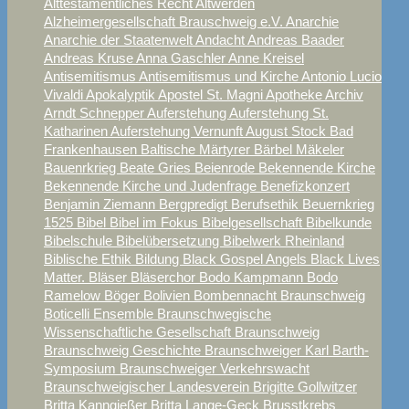
Alttestamentliches Recht
Altwerden
Alzheimergesellschaft Brauschweig e.V.
Anarchie
Anarchie der Staatenwelt
Andacht
Andreas Baader
Andreas Kruse
Anna Gaschler
Anne Kreisel
Antisemitismus
Antisemitismus und Kirche
Antonio Lucio
Vivaldi
Apokalyptik
Apostel St. Magni
Apotheke
Archiv
Arndt Schnepper
Auferstehung
Auferstehung St.
Katharinen
Auferstehung Vernunft
August Stock
Bad
Frankenhausen
Baltische Märtyrer
Bärbel Mäkeler
Bauenrkrieg
Beate Gries
Beienrode
Bekennende Kirche
Bekennende Kirche und Judenfrage
Benefizkonzert
Benjamin Ziemann
Bergpredigt
Berufsethik
Beuernkrieg
1525
Bibel
Bibel im Fokus
Bibelgesellschaft
Bibelkunde
Bibelschule
Bibelübersetzung
Bibelwerk Rheinland
Biblische Ethik
Bildung
Black Gospel Angels
Black Lives
Matter.
Bläser
Bläserchor
Bodo Kampmann
Bodo
Ramelow
Böger
Bolivien
Bombennacht Braunschweig
Boticelli Ensemble
Braunschwegische
Wissenschaftliche Gesellschaft
Braunschweig
Braunschweig Geschichte
Braunschweiger Karl Barth-
Symposium
Braunschweiger Verkehrswacht
Braunschweigischer Landesverein
Brigitte Gollwitzer
Britta Kanngießer
Britta Lange-Geck
Brusstkrebs