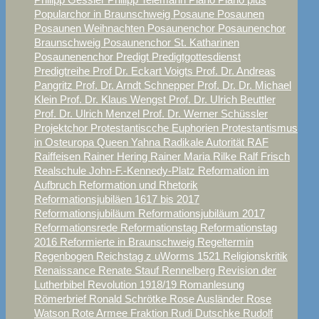
Popularchor in Braunschweig
Posaune
Posaunen
Posaunen Weihnachten
Posaunenchor
Posaunenchor
Braunschweig
Posaunenchor St. Katharinen
Posaunenenchor
Predigt
Predigtgottesdienst
Predigtreihe
Prof Dr. Eckart Voigts
Prof. Dr. Andreas
Pangritz
Prof. Dr. Arndt Schnepper
Prof. Dr. Dr. Michael
Klein
Prof. Dr. Klaus Wengst
Prof. Dr. Ulrich Beuttler
Prof. Dr. Ulrich Menzel
Prof. Dr. Werner Schüssler
Projektchor
Protestantiscche Euphorien
Protestantismus
in Osteuropa
Queen Yahna
Radikale Autorität
RAF
Raiffeisen
Rainer Hering
Rainer Maria Rilke
Ralf Frisch
Realschule John-F.-Kennedy-Platz
Reformation im
Aufbruch
Reformation und Rhetorik
Reformationsjubiläen 1617 bis 2017
Reformationsjubiläum
Reformationsjubiläum 2017
Reformationsrede
Reformationstag
Reformationstag
2016
Reformierte in Braunschweig
Regeltermin
Regenbogen
Reichstag z uWorms 1521
Religionskritik
Renaissance
Renate Stauf
Rennelberg
Revision der
Lutherbibel
Revolution 1918/19
Romanlesung
Römerbrief
Ronald Schrötke
Rose Ausländer
Rose
Watson
Rote Armee Fraktion
Rudi Dutschke
Rudolf