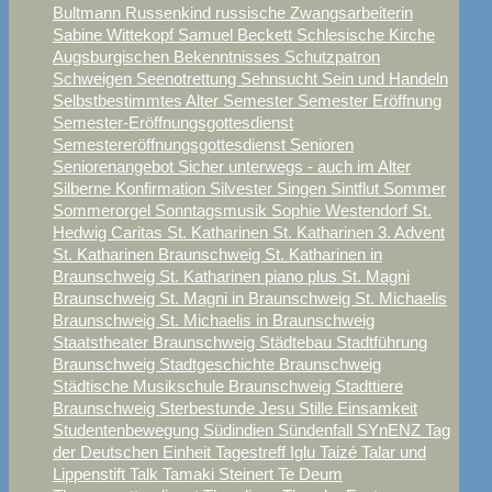
Bultmann
Russenkind
russische Zwangsarbeiterin
Sabine Wittekopf
Samuel Beckett
Schlesische Kirche
Augsburgischen Bekenntnisses
Schutzpatron
Schweigen
Seenotrettung
Sehnsucht
Sein und Handeln
Selbstbestimmtes Alter
Semester
Semester Eröffnung
Semester-Eröffnungsgottesdienst
Semestereröffnungsgottesdienst
Senioren
Seniorenangebot
Sicher unterwegs - auch im Alter
Silberne Konfirmation
Silvester
Singen
Sintflut
Sommer
Sommerorgel
Sonntagsmusik
Sophie Westendorf
St.
Hedwig Caritas
St. Katharinen
St. Katharinen 3. Advent
St. Katharinen Braunschweig
St. Katharinen in
Braunschweig
St. Katharinen piano plus
St. Magni
Braunschweig
St. Magni in Braunschweig
St. Michaelis
Braunschweig
St. Michaelis in Braunschweig
Staatstheater Braunschweig
Städtebau
Stadtführung
Braunschweig
Stadtgeschichte Braunschweig
Städtische Musikschule Braunschweig
Stadttiere
Braunschweig
Sterbestunde Jesu
Stille Einsamkeit
Studentenbewegung
Südindien
Sündenfall
SYnENZ
Tag
der Deutschen Einheit
Tagestreff Iglu
Taizé
Talar und
Lippenstift
Talk
Tamaki Steinert
Te Deum