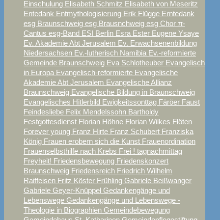
Einschulung
Elisabeth Schmitz
Elisabeth von Meseritz
Entedank
Entmythologisierung
Erik Flügge
Erntedank
esg Braunschweig
esg Brausnchweig
esg Chor π-
Cantus
esg-Band
ESI Berlin
Esra
Ester
Eugene Ysaye
Ev. Akademie Abt Jerusalem
Ev. Erwachsenenbildung
Niedersachsen
Ev.-lutherisch Namibia
Ev.-reformierte
Gemeinde Braunschweig
Eva Schlotheuber
Evangelisch
in Europa
Evangelisch-reformierte
Evangelische
Akademie Abt Jerusalem
Evangelische Allianz
Braunschweig
Evangelische Bildung in Braunschweig
Evangelisches Hitlerbild
Ewigkeitssonttag
Färöer
Faust
Feindesliebe
Felix Mendelssohn Bartholdy
Festgottesdienst
Florian Höhne
Florian Wilkes
Flöten
Forever young
Franz Hirte
Franz Schubert
Franziska
König
Frauen erobern sich die Kunst
Frauenordination
Frauenselbsthilfe nach Krebs
Frei ! tagnachmittag
Freyheit!
Friedensbewegung
Friedenskonzert
Braunschweig
Friedensreich
Friedrich Wilhelm
Raiffeisen
Fritz Köster
Frühling
Gabriele Beißwanger
Gabriele Geyer-Knüppel
Gedankengänge und
Lebenswege
Gedankengänge und Lebenswege -
Theologie in Biographien
Gemeindebewegung
Gemeindehaus St. Katharinen
Gemeindepflegestiftung