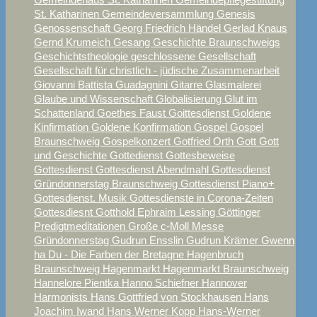
St. Katharinen
Gemeindeversammlung
Genesis
Genossenschaft
Georg Friedrich Händel
Gerlad Knaus
Gernd Krumeich
Gesang
Geschichte Braunschweigs
Geschichtstheologie
geschlossene Gesellschaft
Gesellschaft für christlich - jüdische Zusammenarbeit
Giovanni Battista Guadagnini
Gitarre
Glasmalerei
Glaube und Wissenschaft
Globalisierung
Glut im
Schattenland
Goethes Faust
Goittesdienst
Goldene
Kinfirmation
Goldene Konfirmation
Gospel
Gospel
Braunschweig
Gospelkonzert
Gotfried Orth
Gott
Gott
und Geschichte
Gottedienst
Gottesbeweise
Gottesdienst
Gottesdienst Abendmahl
Gottesdienst
Gründonnerstag Braunschweig
Gottesdienst Piano+
Gottesdienst. Musik
Gottesdienste in Corona-Zeiten
Gottesdiesnt
Gotthold Ephraim Lessing
Göttinger
Predigtmeditationen
Große c-Moll Messe
Gründonnerstag
Gudrun Ensslin
Gudrun Krämer
Gwenn
ha Du - Die Farben der Bretagne
Hagenbruch
Braunschweig
Hagenmarkt
Hagenmarkt Braunschweig
Hannelore Pientka
Hanno Schiefner
Hannover
Harmonists
Hans Gottfried von Stockhausen
Hans
Joachim Iwand
Hans Werner Kopp
Hans-Werner