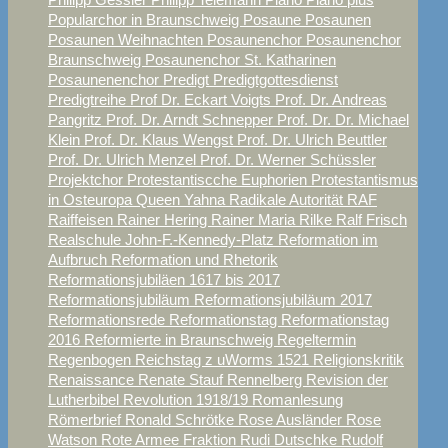
Popularchor in Braunschweig
Posaune
Posaunen
Posaunen Weihnachten
Posaunenchor
Posaunenchor
Braunschweig
Posaunenchor St. Katharinen
Posaunenenchor
Predigt
Predigtgottesdienst
Predigtreihe
Prof Dr. Eckart Voigts
Prof. Dr. Andreas
Pangritz
Prof. Dr. Arndt Schnepper
Prof. Dr. Dr. Michael
Klein
Prof. Dr. Klaus Wengst
Prof. Dr. Ulrich Beuttler
Prof. Dr. Ulrich Menzel
Prof. Dr. Werner Schüssler
Projektchor
Protestantiscche Euphorien
Protestantismus
in Osteuropa
Queen Yahna
Radikale Autorität
RAF
Raiffeisen
Rainer Hering
Rainer Maria Rilke
Ralf Frisch
Realschule John-F.-Kennedy-Platz
Reformation im
Aufbruch
Reformation und Rhetorik
Reformationsjubiläen 1617 bis 2017
Reformationsjubiläum
Reformationsjubiläum 2017
Reformationsrede
Reformationstag
Reformationstag
2016
Reformierte in Braunschweig
Regeltermin
Regenbogen
Reichstag z uWorms 1521
Religionskritik
Renaissance
Renate Stauf
Rennelberg
Revision der
Lutherbibel
Revolution 1918/19
Romanlesung
Römerbrief
Ronald Schrötke
Rose Ausländer
Rose
Watson
Rote Armee Fraktion
Rudi Dutschke
Rudolf