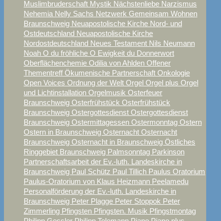
Muslimbruderschaft
Mystik
Nächstenliebe
Narzismus
Nehemia
Nelly Sachs
Netzwerk Gemeinsam Wohnen
Braunschweig
Neuapostolische Kirche Nord- und
Ostdeutschland
Neuapostolische Kirche
Nordostdeutschland
Neues Testament
Nils Neumann
Noah
O du fröhliche
O Ewigkeit du Donnerwort
Oberflächenchemie
Odilia von Ahlden
Offener
Thementreff
Ökumenische Partnerschaft
Onkologie
Open Voices
Ordnung der Welt
Orgel
Orgel plus
Orgel
und Lichtinstallation
Orgelmusik
Osterfeuer
Braunschweig
Osterfrühstück
Osterfrühstück
Braunschweig
Ostergottesdienst
Ostergottesdienst
Braunschweig
Ostermittagessen
Ostermonntag
Ostern
Ostern in Braunschweig
Osternacht
Osternacht
Braunschweig
Osternacht in Braunschweig
Östliches
Ringgebiet Braunschweig
Palmsonntag
Parkinson
Partnerschaftsarbeit der Ev.-luth. Landeskirche in
Braunschweig
Paul Schütz
Paul Tillich
Paulus Oratorium
Paulus-Oratorium von Klaus Heizmann
Peelamedu
Personalförderung der Ev.-luth. Landeskirche in
Braunschweig
Peter Plagge
Peter Stoppok
Peter
Zimmerling
Pfingsten
Pfingsten. Musik
Pfingstmontag
Philipp Gessler
Philipp Telemann
Piano
Piano plus