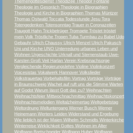
Themengottesdienst
Theodizee
Theodor Fontane
Theologie im Gespräch
Theologie in Biographien
Theologie und Kirche in Biographien
Thomas Müntzer
Thomas Ostwald
Toccata
Todesstunde Jesu
Tora
Totengedenken
Totensonntag
Trauer in Coronazeiten
Traugott Hahn
Trickbetrüger
Trompete
Tröstet tröstet
mein Volk
Tröstliche Tropen
Tuba
Turmbau zu Babel
Udo
Gebauhr
Ulrich Chaussy
Ulrich Menzel
Ulrich Pakusch
Uni und Kirche
UNO
Unterredung
urbanes Leben und
Wohnen
Urgeschichte
Urknall und Sternenstaub
Uwe-
Karsten Groß
Veit Harlan
Verein Krebsnachsorge
Vergleichende Regierungslehre
Violine
Violinkonzert
Voicesistas
Vokalwerk Hannover
Volkslieder
Volkstrauertag
Vorbehaltsfilm
Vortrag
Vorträge
Vorträge
in Braunschweig
Wachet auf ruft uns die Stimme
Warten
auf Godot
Warum lässt Gott das zu?
Weihnachten
Weihnachtsfeier Mittwochnachmittag
Weihnachtskonzert
Weihnachtsmelodien
Weltalzheimertag
Weltgebetstag
Weltordnung
Weltuntergang
Werner Busch
Werner
Heinemann
Werters Leiden
Widerstand und Ergebung
Wie lieblich ist der Maien
Wilhelm Schmidts
Winterkirche
Winterreise
Wirklichkeit Gottes
Wohnen im Alter
Wolfgang Bretschneider
Wolfgang Huber
Wolfgang