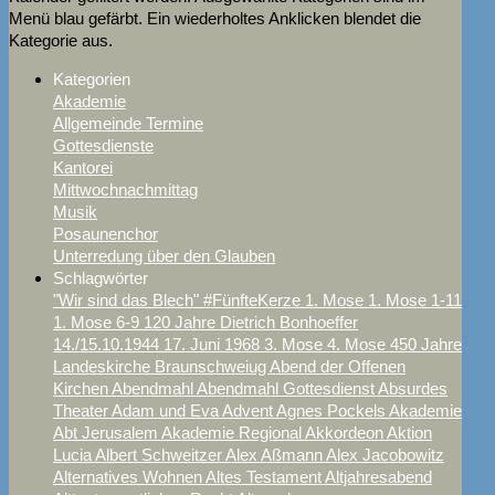
Menü blau gefärbt. Ein wiederholtes Anklicken blendet die
Kategorie aus.
Kategorien
Akademie
Allgemeinde Termine
Gottesdienste
Kantorei
Mittwochnachmittag
Musik
Posaunenchor
Unterredung über den Glauben
Schlagwörter
"Wir sind das Blech"
#FünfteKerze
1. Mose
1. Mose 1-11
1. Mose 6-9
120 Jahre Dietrich Bonhoeffer
14./15.10.1944
17. Juni
1968
3. Mose
4. Mose
450 Jahre
Landeskirche Braunschweiug
Abend der Offenen
Kirchen
Abendmahl
Abendmahl Gottesdienst
Absurdes
Theater
Adam und Eva
Advent
Agnes Pockels
Akademie
Abt Jerusalem
Akademie Regional
Akkordeon
Aktion
Lucia
Albert Schweitzer
Alex Aßmann
Alex Jacobowitz
Alternatives Wohnen
Altes Testament
Altjahresabend