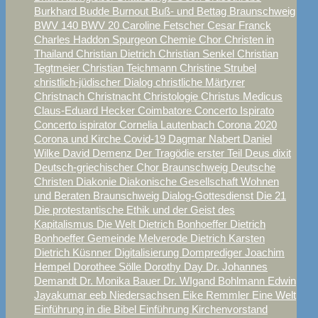
Burkhard Budde
Burnout
Buß- und Bettag Braunschweig
BWV 140
BWV 20
Caroline Fetscher
Cesar Franck
Charles Haddon Spurgeon
Chemie
Chor
Christen in
Thailand
Christian Dietrich
Christian Senkel
Christian
Tegtmeier
Christian Teichmann
Christine Strubel
christlich-jüdischer Dialog
christliche Märtyrer
Christnach
Christnacht
Christologie
Christus Medicus
Claus-Eduard Hecker
Coimbatore
Concerto Ispirato
Concerto ispirator
Cornelia Lautenbach
Corona 2020
Corona und Kirche
Covid-19
Dagmar Nabert
Daniel
Wilke
David
Demenz
Der Tragödie erster Teil
Deus dixit
Deutsch-griechischer Chor Braunschweig
Deutsche
Christen
Diakonie
Diakonische Gesellschaft Wohnen
und Beraten Braunschweig
Dialog-Gottesdienst
Die 21
Die protestantische Ethik und der Geist des
Kapitalismus
Die Welt
Dietrich Bonhoeffer
Dietrich
Bonhoeffer Gemeinde Melverode
Dietrich Karsten
Dietrich Küsnner
Digitalisierung
Domprediger Joachim
Hempel
Dorothee Sölle
Dorothy Day
Dr. Johannes
Demandt
Dr. Monika Bauer
Dr. WIgand Bohlmann
Edwin
Jayakumar
eeb Niedersachsen
Eike Remmler
Eine Welt
Einführung in die Bibel
Einführung Kirchenvorstand