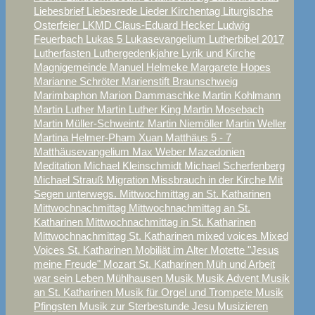
Liebesbrief
Liebesrede
Lieder Kirchentag
Liturgische
Osterfeier
LKMD Claus-Eduard Hecker
Ludwig
Feuerbach
Lukas 5
Lukasevangelium
Lutherbibel 2017
Lutherfasten
Luthergedenkjahre
Lyrik und Kirche
Magnigemeinde
Manuel Helmeke
Margarete Hopes
Marianne Schröter
Marienstift Braunschweig
Marimbaphon
Marion Dammaschke
Martin Kohlmann
Martin Luther
Martin Luther King
Martin Mosebach
Martin Müller-Schweintz
Martin Niemöller
Martin Weller
Martina Helmer-Pham Xuan
Matthäus 5 - 7
Matthäusevangelium
Max Weber
Mazedonien
Meditation
Michael Kleinschmidt
Michael Scherfenberg
Michael Strauß
Migration
Missbrauch in der Kirche
Mit
Segen unterwegs.
Mittwochmittag an St. Katharinen
Mittwochnachmittag
Mittwochnachmittag an St.
Katharinen
Mittwochnachmittag in St. Katharinen
Mittwochnachmittag St. Katharinen
mixed voices
Mixed
Voices St. Katharinen
Mobiliät im Alter
Motette "Jesus
meine Freude"
Mozart St. Katharinen
Müh und Arbeit
war sein Leben
Mühlhausen
Musik
Musik Advent
Musik
an St. Katharinen
Musik für Orgel und Trompete
Musik
Pfingsten
Musik zur Sterbestunde Jesu
Musizieren