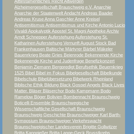
Alttestamentliches Recht
Altwerden
Alzheimergesellschaft Brauschweig e.V.
Anarchie
Anarchie der Staatenwelt
Andacht
Andreas Baader
Andreas Kruse
Anna Gaschler
Anne Kreisel
Antisemitismus
Antisemitismus und Kirche
Antonio Lucio
Vivaldi
Apokalyptik
Apostel St. Magni
Apotheke
Archiv
Arndt Schnepper
Auferstehung
Auferstehung St.
Katharinen
Auferstehung Vernunft
August Stock
Bad
Frankenhausen
Baltische Märtyrer
Bärbel Mäkeler
Bauenrkrieg
Beate Gries
Beienrode
Bekennende Kirche
Bekennende Kirche und Judenfrage
Benefizkonzert
Benjamin Ziemann
Bergpredigt
Berufsethik
Beuernkrieg
1525
Bibel
Bibel im Fokus
Bibelgesellschaft
Bibelkunde
Bibelschule
Bibelübersetzung
Bibelwerk Rheinland
Biblische Ethik
Bildung
Black Gospel Angels
Black Lives
Matter.
Bläser
Bläserchor
Bodo Kampmann
Bodo
Ramelow
Böger
Bolivien
Bombennacht Braunschweig
Boticelli Ensemble
Braunschwegische
Wissenschaftliche Gesellschaft
Braunschweig
Braunschweig Geschichte
Braunschweiger Karl Barth-
Symposium
Braunschweiger Verkehrswacht
Braunschweigischer Landesverein
Brigitte Gollwitzer
Britta Kanngießer
Britta Lange-Geck
Brusstkrebs