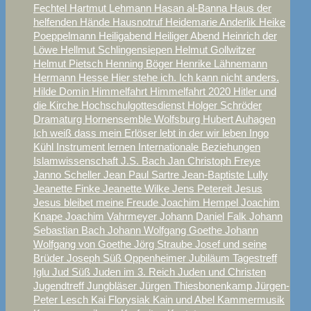
Fechtel
Hartmut Lehmann
Hasan al-Banna
Haus der
helfenden Hände
Hausnotruf
Heidemarie Anderlik
Heike
Poeppelmann
Heiligabend
Heiliger Abend
Heinrich der
Löwe
Hellmut Schlingensiepen
Helmut Gollwitzer
Helmut Pietsch
Henning Böger
Henrike Lähnemann
Hermann Hesse
Hier stehe ich. Ich kann nicht anders.
Hilde Domin
Himmelfahrt
Himmelfahrt 2020
Hitler und
die Kirche
Hochschulgottesdienst
Holger Schröder
Dramaturg
Hornensemble Wolfsburg
Hubert Auhagen
Ich weiß dass mein Erlöser lebt
in der wir leben
Ingo
Kühl
Instrument lernen
Internationale Beziehungen
Islamwissenschaft
J.S. Bach
Jan Christoph Freye
Janno Scheller
Jean Paul Sartre
Jean-Baptiste Lully
Jeanette Finke
Jeanette Wilke
Jens Petereit
Jesus
Jesus bleibet meine Freude
Joachim Hempel
Joachim
Knape
Joachim Vahrmeyer
Johann Daniel Falk
Johann
Sebastian Bach
Johann Wolfgang Goethe
Johann
Wolfgang von Goethe
Jörg Straube
Josef und seine
Brüder
Joseph Süß Oppenheimer
Jubiläum Tagestreff
Iglu
Jud Süß
Juden im 3. Reich
Juden und Christen
Jugendtreff
Jungbläser
Jürgen Thiesbonenkamp
Jürgen-
Peter Lesch
Kai Florysiak
Kain und Abel
Kammermusik