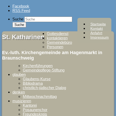
Skip
Facebook
to
RSS Feed
content
Suche
Startseite
Kontakt
Anfahrt
Gottesdienst
St. Katharinen
Impressum
kontaktieren
Gemeindebüro
Personen
Ev.-luth. Kirchengemeinde am Hagenmarkt in
Braunschweig
Kirchenführungen
Gemeindepflege-Stiftung
glauben
Glaubens-Kurse
Bibliodrama
christlich-jüdischer Dialog
denken
Mittwochnachmittag
musizieren
Kantorei
Posaunenchor
Freundeskreis