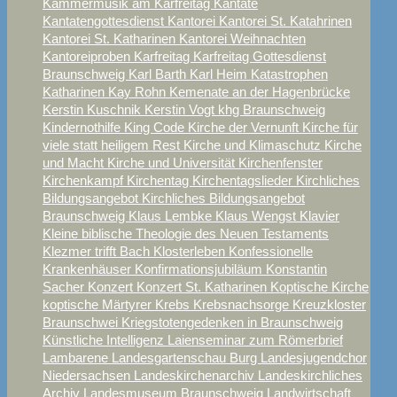
Kammermusik am Karfreitag
Kantate
Kantatengottesdienst
Kantorei
Kantorei St. Katahrinen
Kantorei St. Katharinen
Kantorei Weihnachten
Kantoreiproben
Karfreitag
Karfreitag Gottesdienst
Braunschweig
Karl Barth
Karl Heim
Katastrophen
Katharinen
Kay Rohn
Kemenate an der Hagenbrücke
Kerstin Kuschnik
Kerstin Vogt
khg Braunschweig
Kindernothilfe
King Code
Kirche der Vernunft
Kirche für
viele statt heiligem Rest
Kirche und Klimaschutz
Kirche
und Macht
Kirche und Universität
Kirchenfenster
Kirchenkampf
Kirchentag
Kirchentagslieder
Kirchliches
Bildungsangebot
Kirchliches Bildungsangebot
Braunschweig
Klaus Lembke
Klaus Wengst
Klavier
Kleine biblische Theologie des Neuen Testaments
Klezmer trifft Bach
Klosterleben
Konfessionelle
Krankenhäuser
Konfirmationsjubiläum
Konstantin
Sacher
Konzert
Konzert St. Katharinen
Koptische Kirche
koptische Märtyrer
Krebs
Krebsnachsorge
Kreuzkloster
Braunschwei
Kriegstotengedenken in Braunschweig
Künstliche Intelligenz
Laienseminar zum Römerbrief
Lambarene
Landesgartenschau Burg
Landesjugendchor
Niedersachsen
Landeskirchenarchiv
Landeskirchliches
Archiv
Landesmuseum Braunschweig
Landwirtschaft