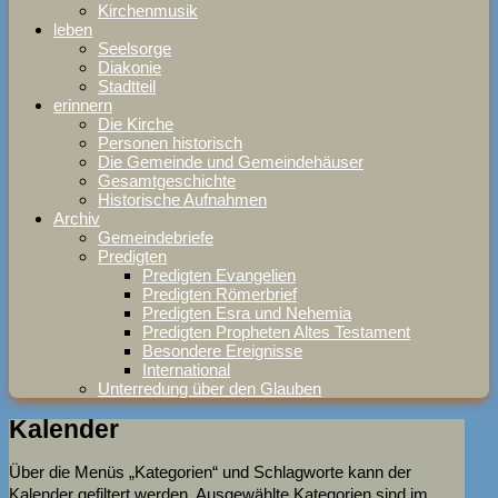
Kirchenmusik
leben
Seelsorge
Diakonie
Stadtteil
erinnern
Die Kirche
Personen historisch
Die Gemeinde und Gemeindehäuser
Gesamtgeschichte
Historische Aufnahmen
Archiv
Gemeindebriefe
Predigten
Predigten Evangelien
Predigten Römerbrief
Predigten Esra und Nehemia
Predigten Propheten Altes Testament
Besondere Ereignisse
International
Unterredung über den Glauben
Kalender
Über die Menüs „Kategorien“ und Schlagworte kann der
Kalender gefiltert werden. Ausgewählte Kategorien sind im