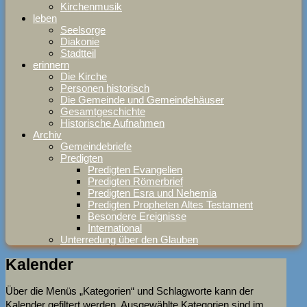
Kirchenmusik
leben
Seelsorge
Diakonie
Stadtteil
erinnern
Die Kirche
Personen historisch
Die Gemeinde und Gemeindehäuser
Gesamtgeschichte
Historische Aufnahmen
Archiv
Gemeindebriefe
Predigten
Predigten Evangelien
Predigten Römerbrief
Predigten Esra und Nehemia
Predigten Propheten Altes Testament
Besondere Ereignisse
International
Unterredung über den Glauben
Kalender
Über die Menüs „Kategorien“ und Schlagworte kann der
Kalender gefiltert werden. Ausgewählte Kategorien sind im