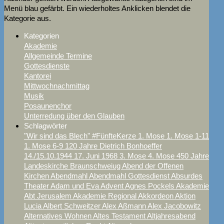
Menü blau gefärbt. Ein wiederholtes Anklicken blendet die
Kategorie aus.
Kategorien
Akademie
Allgemeinde Termine
Gottesdienste
Kantorei
Mittwochnachmittag
Musik
Posaunenchor
Unterredung über den Glauben
Schlagwörter
"Wir sind das Blech"
#FünfteKerze
1. Mose
1. Mose 1-11
1. Mose 6-9
120 Jahre Dietrich Bonhoeffer
14./15.10.1944
17. Juni
1968
3. Mose
4. Mose
450 Jahre
Landeskirche Braunschweiug
Abend der Offenen
Kirchen
Abendmahl
Abendmahl Gottesdienst
Absurdes
Theater
Adam und Eva
Advent
Agnes Pockels
Akademie
Abt Jerusalem
Akademie Regional
Akkordeon
Aktion
Lucia
Albert Schweitzer
Alex Aßmann
Alex Jacobowitz
Alternatives Wohnen
Altes Testament
Altjahresabend