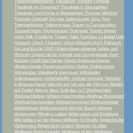
Themengottesdienst
Theodizee
Theodor Fontane
Theologie im Gespräch
Theologie in Biographien
Theologie und Kirche in Biographien
Thomas Müntzer
Thomas Ostwald
Toccata
Todesstunde Jesu
Tora
Totengedenken
Totensonntag
Trauer in Coronazeiten
Traugott Hahn
Trickbetrüger
Trompete
Tröstet tröstet
mein Volk
Tröstliche Tropen
Tuba
Turmbau zu Babel
Udo
Gebauhr
Ulrich Chaussy
Ulrich Menzel
Ulrich Pakusch
Uni und Kirche
UNO
Unterredung
urbanes Leben und
Wohnen
Urgeschichte
Urknall und Sternenstaub
Uwe-
Karsten Groß
Veit Harlan
Verein Krebsnachsorge
Vergleichende Regierungslehre
Violine
Violinkonzert
Voicesistas
Vokalwerk Hannover
Volkslieder
Volkstrauertag
Vorbehaltsfilm
Vortrag
Vorträge
Vorträge
in Braunschweig
Wachet auf ruft uns die Stimme
Warten
auf Godot
Warum lässt Gott das zu?
Weihnachten
Weihnachtsfeier Mittwochnachmittag
Weihnachtskonzert
Weihnachtsmelodien
Weltalzheimertag
Weltgebetstag
Weltordnung
Weltuntergang
Werner Busch
Werner
Heinemann
Werters Leiden
Widerstand und Ergebung
Wie lieblich ist der Maien
Wilhelm Schmidts
Winterkirche
Winterreise
Wirklichkeit Gottes
Wohnen im Alter
Wolfgang Bretschneider
Wolfgang Huber
Wolfgang