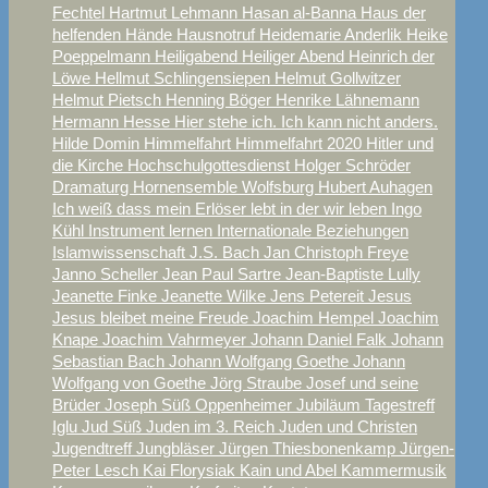
Fechtel
Hartmut Lehmann
Hasan al-Banna
Haus der
helfenden Hände
Hausnotruf
Heidemarie Anderlik
Heike
Poeppelmann
Heiligabend
Heiliger Abend
Heinrich der
Löwe
Hellmut Schlingensiepen
Helmut Gollwitzer
Helmut Pietsch
Henning Böger
Henrike Lähnemann
Hermann Hesse
Hier stehe ich. Ich kann nicht anders.
Hilde Domin
Himmelfahrt
Himmelfahrt 2020
Hitler und
die Kirche
Hochschulgottesdienst
Holger Schröder
Dramaturg
Hornensemble Wolfsburg
Hubert Auhagen
Ich weiß dass mein Erlöser lebt
in der wir leben
Ingo
Kühl
Instrument lernen
Internationale Beziehungen
Islamwissenschaft
J.S. Bach
Jan Christoph Freye
Janno Scheller
Jean Paul Sartre
Jean-Baptiste Lully
Jeanette Finke
Jeanette Wilke
Jens Petereit
Jesus
Jesus bleibet meine Freude
Joachim Hempel
Joachim
Knape
Joachim Vahrmeyer
Johann Daniel Falk
Johann
Sebastian Bach
Johann Wolfgang Goethe
Johann
Wolfgang von Goethe
Jörg Straube
Josef und seine
Brüder
Joseph Süß Oppenheimer
Jubiläum Tagestreff
Iglu
Jud Süß
Juden im 3. Reich
Juden und Christen
Jugendtreff
Jungbläser
Jürgen Thiesbonenkamp
Jürgen-
Peter Lesch
Kai Florysiak
Kain und Abel
Kammermusik