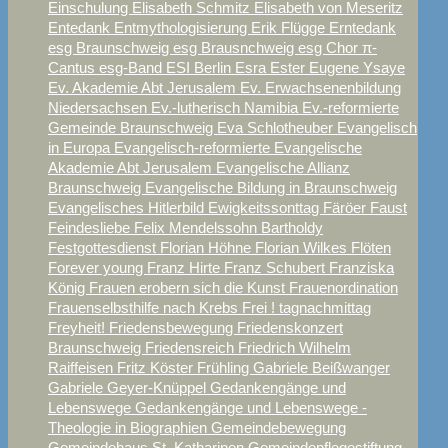
Einschulung
Elisabeth Schmitz
Elisabeth von Meseritz
Entedank
Entmythologisierung
Erik Flügge
Erntedank
esg Braunschweig
esg Brausnchweig
esg Chor π-
Cantus
esg-Band
ESI Berlin
Esra
Ester
Eugene Ysaye
Ev. Akademie Abt Jerusalem
Ev. Erwachsenenbildung
Niedersachsen
Ev.-lutherisch Namibia
Ev.-reformierte
Gemeinde Braunschweig
Eva Schlotheuber
Evangelisch
in Europa
Evangelisch-reformierte
Evangelische
Akademie Abt Jerusalem
Evangelische Allianz
Braunschweig
Evangelische Bildung in Braunschweig
Evangelisches Hitlerbild
Ewigkeitssonttag
Färöer
Faust
Feindesliebe
Felix Mendelssohn Bartholdy
Festgottesdienst
Florian Höhne
Florian Wilkes
Flöten
Forever young
Franz Hirte
Franz Schubert
Franziska
König
Frauen erobern sich die Kunst
Frauenordination
Frauenselbsthilfe nach Krebs
Frei ! tagnachmittag
Freyheit!
Friedensbewegung
Friedenskonzert
Braunschweig
Friedensreich
Friedrich Wilhelm
Raiffeisen
Fritz Köster
Frühling
Gabriele Beißwanger
Gabriele Geyer-Knüppel
Gedankengänge und
Lebenswege
Gedankengänge und Lebenswege -
Theologie in Biographien
Gemeindebewegung
Gemeindehaus St. Katharinen
Gemeindepflegestiftung