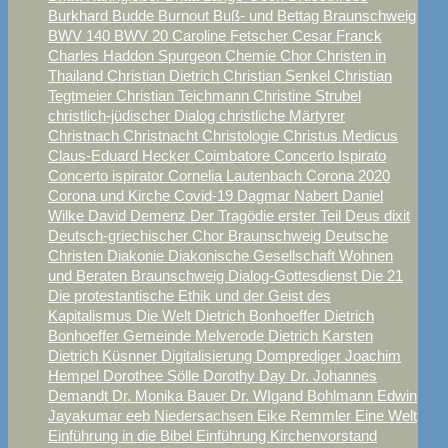
Burkhard Budde
Burnout
Buß- und Bettag Braunschweig
BWV 140
BWV 20
Caroline Fetscher
Cesar Franck
Charles Haddon Spurgeon
Chemie
Chor
Christen in
Thailand
Christian Dietrich
Christian Senkel
Christian
Tegtmeier
Christian Teichmann
Christine Strubel
christlich-jüdischer Dialog
christliche Märtyrer
Christnach
Christnacht
Christologie
Christus Medicus
Claus-Eduard Hecker
Coimbatore
Concerto Ispirato
Concerto ispirator
Cornelia Lautenbach
Corona 2020
Corona und Kirche
Covid-19
Dagmar Nabert
Daniel
Wilke
David
Demenz
Der Tragödie erster Teil
Deus dixit
Deutsch-griechischer Chor Braunschweig
Deutsche
Christen
Diakonie
Diakonische Gesellschaft Wohnen
und Beraten Braunschweig
Dialog-Gottesdienst
Die 21
Die protestantische Ethik und der Geist des
Kapitalismus
Die Welt
Dietrich Bonhoeffer
Dietrich
Bonhoeffer Gemeinde Melverode
Dietrich Karsten
Dietrich Küsnner
Digitalisierung
Domprediger Joachim
Hempel
Dorothee Sölle
Dorothy Day
Dr. Johannes
Demandt
Dr. Monika Bauer
Dr. WIgand Bohlmann
Edwin
Jayakumar
eeb Niedersachsen
Eike Remmler
Eine Welt
Einführung in die Bibel
Einführung Kirchenvorstand