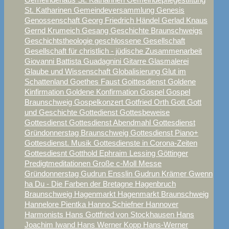
St. Katharinen
Gemeindeversammlung
Genesis
Genossenschaft
Georg Friedrich Händel
Gerlad Knaus
Gernd Krumeich
Gesang
Geschichte Braunschweigs
Geschichtstheologie
geschlossene Gesellschaft
Gesellschaft für christlich - jüdische Zusammenarbeit
Giovanni Battista Guadagnini
Gitarre
Glasmalerei
Glaube und Wissenschaft
Globalisierung
Glut im
Schattenland
Goethes Faust
Goittesdienst
Goldene
Kinfirmation
Goldene Konfirmation
Gospel
Gospel
Braunschweig
Gospelkonzert
Gotfried Orth
Gott
Gott
und Geschichte
Gottedienst
Gottesbeweise
Gottesdienst
Gottesdienst Abendmahl
Gottesdienst
Gründonnerstag Braunschweig
Gottesdienst Piano+
Gottesdienst. Musik
Gottesdienste in Corona-Zeiten
Gottesdiesnt
Gotthold Ephraim Lessing
Göttinger
Predigtmeditationen
Große c-Moll Messe
Gründonnerstag
Gudrun Ensslin
Gudrun Krämer
Gwenn
ha Du - Die Farben der Bretagne
Hagenbruch
Braunschweig
Hagenmarkt
Hagenmarkt Braunschweig
Hannelore Pientka
Hanno Schiefner
Hannover
Harmonists
Hans Gottfried von Stockhausen
Hans
Joachim Iwand
Hans Werner Kopp
Hans-Werner