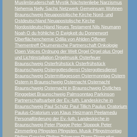
Muslimbruderschaft
Mystik
Nächstenliebe
Narzismus
Nehemia
Nelly Sachs
Netzwerk Gemeinsam Wohnen
Braunschweig
Neuapostolische Kirche Nord- und
Ostdeutschland
Neuapostolische Kirche
Nordostdeutschland
Neues Testament
Nils Neumann
Noah
O du fröhliche
O Ewigkeit du Donnerwort
Oberflächenchemie
Odilia von Ahlden
Offener
Thementreff
Ökumenische Partnerschaft
Onkologie
Open Voices
Ordnung der Welt
Orgel
Orgel plus
Orgel
und Lichtinstallation
Orgelmusik
Osterfeuer
Braunschweig
Osterfrühstück
Osterfrühstück
Braunschweig
Ostergottesdienst
Ostergottesdienst
Braunschweig
Ostermittagessen
Ostermonntag
Ostern
Ostern in Braunschweig
Osternacht
Osternacht
Braunschweig
Osternacht in Braunschweig
Östliches
Ringgebiet Braunschweig
Palmsonntag
Parkinson
Partnerschaftsarbeit der Ev.-luth. Landeskirche in
Braunschweig
Paul Schütz
Paul Tillich
Paulus Oratorium
Paulus-Oratorium von Klaus Heizmann
Peelamedu
Personalförderung der Ev.-luth. Landeskirche in
Braunschweig
Peter Plagge
Peter Stoppok
Peter
Zimmerling
Pfingsten
Pfingsten. Musik
Pfingstmontag
Philipp Gessler
Philipp Telemann
Piano
Piano plus