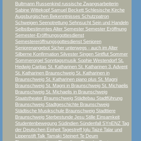
Bultmann
Russenkind
russische Zwangsarbeiterin
Sabine Wittekopf
Samuel Beckett
Schlesische Kirche
Augsburgischen Bekenntnisses
Schutzpatron
Schweigen
Seenotrettung
Sehnsucht
Sein und Handeln
Selbstbestimmtes Alter
Semester
Semester Eröffnung
Semester-Eröffnungsgottesdienst
Semestereröffnungsgottesdienst
Senioren
Seniorenangebot
Sicher unterwegs - auch im Alter
Silberne Konfirmation
Silvester
Singen
Sintflut
Sommer
Sommerorgel
Sonntagsmusik
Sophie Westendorf
St.
Hedwig Caritas
St. Katharinen
St. Katharinen 3. Advent
St. Katharinen Braunschweig
St. Katharinen in
Braunschweig
St. Katharinen piano plus
St. Magni
Braunschweig
St. Magni in Braunschweig
St. Michaelis
Braunschweig
St. Michaelis in Braunschweig
Staatstheater Braunschweig
Städtebau
Stadtführung
Braunschweig
Stadtgeschichte Braunschweig
Städtische Musikschule Braunschweig
Stadttiere
Braunschweig
Sterbestunde Jesu
Stille Einsamkeit
Studentenbewegung
Südindien
Sündenfall
SYnENZ
Tag
der Deutschen Einheit
Tagestreff Iglu
Taizé
Talar und
Lippenstift
Talk
Tamaki Steinert
Te Deum