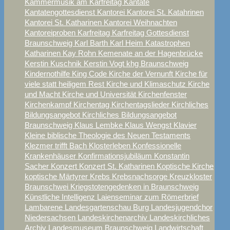
Kammermusik am Karfreitag
Kantate
Kantatengottesdienst
Kantorei
Kantorei St. Katahrinen
Kantorei St. Katharinen
Kantorei Weihnachten
Kantoreiproben
Karfreitag
Karfreitag Gottesdienst
Braunschweig
Karl Barth
Karl Heim
Katastrophen
Katharinen
Kay Rohn
Kemenate an der Hagenbrücke
Kerstin Kuschnik
Kerstin Vogt
khg Braunschweig
Kindernothilfe
King Code
Kirche der Vernunft
Kirche für
viele statt heiligem Rest
Kirche und Klimaschutz
Kirche
und Macht
Kirche und Universität
Kirchenfenster
Kirchenkampf
Kirchentag
Kirchentagslieder
Kirchliches
Bildungsangebot
Kirchliches Bildungsangebot
Braunschweig
Klaus Lembke
Klaus Wengst
Klavier
Kleine biblische Theologie des Neuen Testaments
Klezmer trifft Bach
Klosterleben
Konfessionelle
Krankenhäuser
Konfirmationsjubiläum
Konstantin
Sacher
Konzert
Konzert St. Katharinen
Koptische Kirche
koptische Märtyrer
Krebs
Krebsnachsorge
Kreuzkloster
Braunschwei
Kriegstotengedenken in Braunschweig
Künstliche Intelligenz
Laienseminar zum Römerbrief
Lambarene
Landesgartenschau Burg
Landesjugendchor
Niedersachsen
Landeskirchenarchiv
Landeskirchliches
Archiv
Landesmuseum Braunschweig
Landwirtschaft