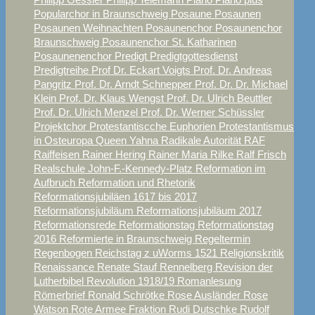
Popularchor in Braunschweig
Posaune
Posaunen
Posaunen Weihnachten
Posaunenchor
Posaunenchor
Braunschweig
Posaunenchor St. Katharinen
Posaunenenchor
Predigt
Predigtgottesdienst
Predigtreihe
Prof Dr. Eckart Voigts
Prof. Dr. Andreas
Pangritz
Prof. Dr. Arndt Schnepper
Prof. Dr. Dr. Michael
Klein
Prof. Dr. Klaus Wengst
Prof. Dr. Ulrich Beuttler
Prof. Dr. Ulrich Menzel
Prof. Dr. Werner Schüssler
Projektchor
Protestantiscche Euphorien
Protestantismus
in Osteuropa
Queen Yahna
Radikale Autorität
RAF
Raiffeisen
Rainer Hering
Rainer Maria Rilke
Ralf Frisch
Realschule John-F.-Kennedy-Platz
Reformation im
Aufbruch
Reformation und Rhetorik
Reformationsjubiläen 1617 bis 2017
Reformationsjubiläum
Reformationsjubiläum 2017
Reformationsrede
Reformationstag
Reformationstag
2016
Reformierte in Braunschweig
Regeltermin
Regenbogen
Reichstag z uWorms 1521
Religionskritik
Renaissance
Renate Stauf
Rennelberg
Revision der
Lutherbibel
Revolution 1918/19
Romanlesung
Römerbrief
Ronald Schrötke
Rose Ausländer
Rose
Watson
Rote Armee Fraktion
Rudi Dutschke
Rudolf