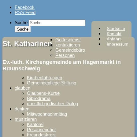
Skip
Facebook
to
RSS Feed
content
Suche
Startseite
Kontakt
Anfahrt
Gottesdienst
St. Katharinen
Impressum
kontaktieren
Gemeindebüro
Personen
Ev.-luth. Kirchengemeinde am Hagenmarkt in
Braunschweig
Kirchenführungen
Gemeindepflege-Stiftung
glauben
Glaubens-Kurse
Bibliodrama
christlich-jüdischer Dialog
denken
Mittwochnachmittag
musizieren
Kantorei
Posaunenchor
Freundeskreis