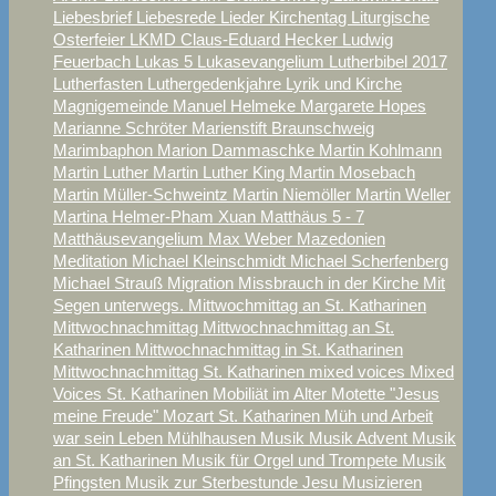
Liebesbrief
Liebesrede
Lieder Kirchentag
Liturgische
Osterfeier
LKMD Claus-Eduard Hecker
Ludwig
Feuerbach
Lukas 5
Lukasevangelium
Lutherbibel 2017
Lutherfasten
Luthergedenkjahre
Lyrik und Kirche
Magnigemeinde
Manuel Helmeke
Margarete Hopes
Marianne Schröter
Marienstift Braunschweig
Marimbaphon
Marion Dammaschke
Martin Kohlmann
Martin Luther
Martin Luther King
Martin Mosebach
Martin Müller-Schweintz
Martin Niemöller
Martin Weller
Martina Helmer-Pham Xuan
Matthäus 5 - 7
Matthäusevangelium
Max Weber
Mazedonien
Meditation
Michael Kleinschmidt
Michael Scherfenberg
Michael Strauß
Migration
Missbrauch in der Kirche
Mit
Segen unterwegs.
Mittwochmittag an St. Katharinen
Mittwochnachmittag
Mittwochnachmittag an St.
Katharinen
Mittwochnachmittag in St. Katharinen
Mittwochnachmittag St. Katharinen
mixed voices
Mixed
Voices St. Katharinen
Mobiliät im Alter
Motette "Jesus
meine Freude"
Mozart St. Katharinen
Müh und Arbeit
war sein Leben
Mühlhausen
Musik
Musik Advent
Musik
an St. Katharinen
Musik für Orgel und Trompete
Musik
Pfingsten
Musik zur Sterbestunde Jesu
Musizieren