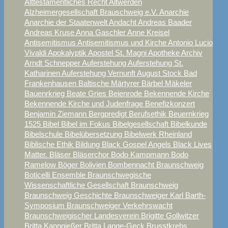
Alttestamentliches Recht
Altwerden
Alzheimergesellschaft Brauschweig e.V.
Anarchie
Anarchie der Staatenwelt
Andacht
Andreas Baader
Andreas Kruse
Anna Gaschler
Anne Kreisel
Antisemitismus
Antisemitismus und Kirche
Antonio Lucio
Vivaldi
Apokalyptik
Apostel St. Magni
Apotheke
Archiv
Arndt Schnepper
Auferstehung
Auferstehung St.
Katharinen
Auferstehung Vernunft
August Stock
Bad
Frankenhausen
Baltische Märtyrer
Bärbel Mäkeler
Bauenrkrieg
Beate Gries
Beienrode
Bekennende Kirche
Bekennende Kirche und Judenfrage
Benefizkonzert
Benjamin Ziemann
Bergpredigt
Berufsethik
Beuernkrieg
1525
Bibel
Bibel im Fokus
Bibelgesellschaft
Bibelkunde
Bibelschule
Bibelübersetzung
Bibelwerk Rheinland
Biblische Ethik
Bildung
Black Gospel Angels
Black Lives
Matter.
Bläser
Bläserchor
Bodo Kampmann
Bodo
Ramelow
Böger
Bolivien
Bombennacht Braunschweig
Boticelli Ensemble
Braunschwegische
Wissenschaftliche Gesellschaft
Braunschweig
Braunschweig Geschichte
Braunschweiger Karl Barth-
Symposium
Braunschweiger Verkehrswacht
Braunschweigischer Landesverein
Brigitte Gollwitzer
Britta Kanngießer
Britta Lange-Geck
Brusstkrebs