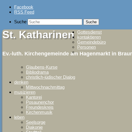
Skip
Facebook
to
RSS Feed
content
Suche
St. Katharinen
Gottesdienst
kontaktieren
Gemeindebüro
Personen
Ev.-luth. Kirchengemeinde am Hagenmarkt in Bra
Glaubens-Kurse
Bibliodrama
christlich-jüdischer Dialog
denken
Mittwochnachmittag
musizieren
Kantorei
Posaunenchor
Freundeskreis
Kirchenmusik
leben
Seelsorge
Diakonie