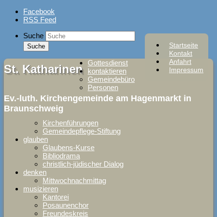
Skip
Facebook
to
RSS Feed
content
Suche
Startseite
Kontakt
Anfahrt
Gottesdienst
St. Katharinen
Impressum
kontaktieren
Gemeindebüro
Personen
Ev.-luth. Kirchengemeinde am Hagenmarkt in
Braunschweig
Kirchenführungen
Gemeindepflege-Stiftung
glauben
Glaubens-Kurse
Bibliodrama
christlich-jüdischer Dialog
denken
Mittwochnachmittag
musizieren
Kantorei
Posaunenchor
Freundeskreis