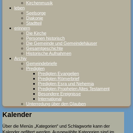
Kirchenmusik
leben
Seelsorge
Diakonie
Stadtteil
erinnern
Die Kirche
Personen historisch
Die Gemeinde und Gemeindehäuser
Gesamtgeschichte
Historische Aufnahmen
Archiv
Gemeindebriefe
Predigten
Predigten Evangelien
Predigten Römerbrief
Predigten Esra und Nehemia
Predigten Propheten Altes Testament
Besondere Ereignisse
International
Unterredung über den Glauben
Kalender
Über die Menüs „Kategorien“ und Schlagworte kann der
Kalender gefiltert werden. Ausgewählte Kategorien sind im