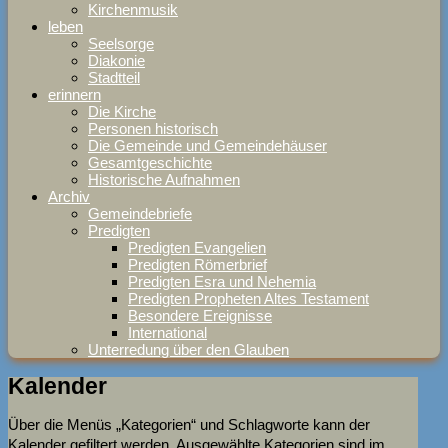
Kirchenmusik
leben
Seelsorge
Diakonie
Stadtteil
erinnern
Die Kirche
Personen historisch
Die Gemeinde und Gemeindehäuser
Gesamtgeschichte
Historische Aufnahmen
Archiv
Gemeindebriefe
Predigten
Predigten Evangelien
Predigten Römerbrief
Predigten Esra und Nehemia
Predigten Propheten Altes Testament
Besondere Ereignisse
International
Unterredung über den Glauben
Kalender
Über die Menüs „Kategorien“ und Schlagworte kann der
Kalender gefiltert werden. Ausgewählte Kategorien sind im