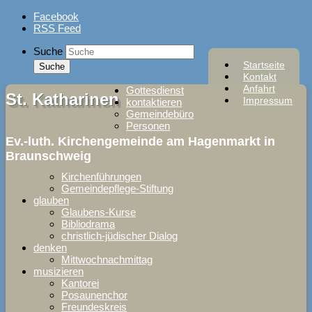
Skip
Facebook
to
RSS Feed
content
Suche
Startseite
Kontakt
Anfahrt
Gottesdienst
St. Katharinen
Impressum
kontaktieren
Gemeindebüro
Personen
Ev.-luth. Kirchengemeinde am Hagenmarkt in
Braunschweig
Kirchenführungen
Gemeindepflege-Stiftung
glauben
Glaubens-Kurse
Bibliodrama
christlich-jüdischer Dialog
denken
Mittwochnachmittag
musizieren
Kantorei
Posaunenchor
Freundeskreis