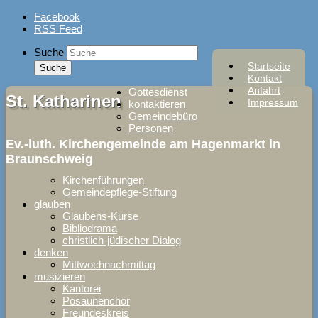
Skip
Facebook
to
RSS Feed
content
Suche
Startseite
Kontakt
Anfahrt
Gottesdienst
St. Katharinen
Impressum
kontaktieren
Gemeindebüro
Personen
Ev.-luth. Kirchengemeinde am Hagenmarkt in
Braunschweig
Kirchenführungen
Gemeindepflege-Stiftung
glauben
Glaubens-Kurse
Bibliodrama
christlich-jüdischer Dialog
denken
Mittwochnachmittag
musizieren
Kantorei
Posaunenchor
Freundeskreis