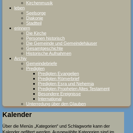
Kirchenmusik
leben
Seelsorge
Diakonie
Stadtteil
erinnern
Die Kirche
Personen historisch
Die Gemeinde und Gemeindehäuser
Gesamtgeschichte
Historische Aufnahmen
Archiv
Gemeindebriefe
Predigten
Predigten Evangelien
Predigten Römerbrief
Predigten Esra und Nehemia
Predigten Propheten Altes Testament
Besondere Ereignisse
International
Unterredung über den Glauben
Kalender
Über die Menüs „Kategorien“ und Schlagworte kann der
Kalender gefiltert werden. Ausgewählte Kategorien sind im