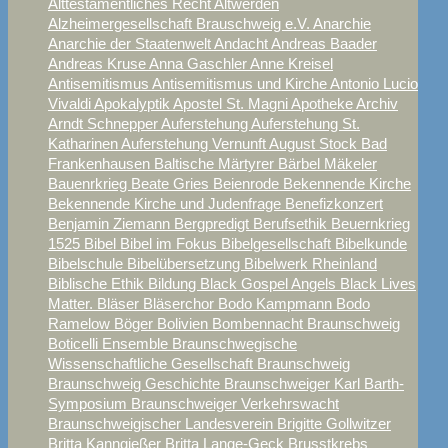
Alttestamentliches Recht
Altwerden
Alzheimergesellschaft Brauschweig e.V.
Anarchie
Anarchie der Staatenwelt
Andacht
Andreas Baader
Andreas Kruse
Anna Gaschler
Anne Kreisel
Antisemitismus
Antisemitismus und Kirche
Antonio Lucio
Vivaldi
Apokalyptik
Apostel St. Magni
Apotheke
Archiv
Arndt Schnepper
Auferstehung
Auferstehung St.
Katharinen
Auferstehung Vernunft
August Stock
Bad
Frankenhausen
Baltische Märtyrer
Bärbel Mäkeler
Bauenrkrieg
Beate Gries
Beienrode
Bekennende Kirche
Bekennende Kirche und Judenfrage
Benefizkonzert
Benjamin Ziemann
Bergpredigt
Berufsethik
Beuernkrieg
1525
Bibel
Bibel im Fokus
Bibelgesellschaft
Bibelkunde
Bibelschule
Bibelübersetzung
Bibelwerk Rheinland
Biblische Ethik
Bildung
Black Gospel Angels
Black Lives
Matter.
Bläser
Bläserchor
Bodo Kampmann
Bodo
Ramelow
Böger
Bolivien
Bombennacht Braunschweig
Boticelli Ensemble
Braunschwegische
Wissenschaftliche Gesellschaft
Braunschweig
Braunschweig Geschichte
Braunschweiger Karl Barth-
Symposium
Braunschweiger Verkehrswacht
Braunschweigischer Landesverein
Brigitte Gollwitzer
Britta Kanngießer
Britta Lange-Geck
Brusstkrebs