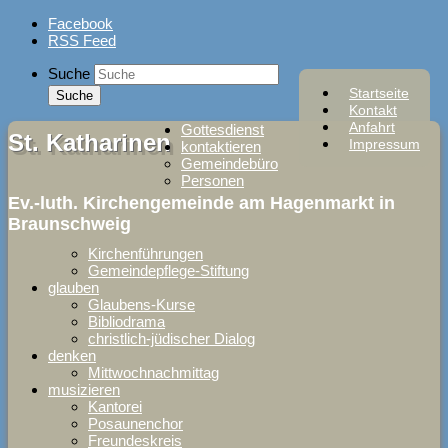
Skip
Facebook
to
RSS Feed
content
Suche
Startseite
Kontakt
Anfahrt
Gottesdienst
St. Katharinen
Impressum
kontaktieren
Gemeindebüro
Personen
Ev.-luth. Kirchengemeinde am Hagenmarkt in
Braunschweig
Kirchenführungen
Gemeindepflege-Stiftung
glauben
Glaubens-Kurse
Bibliodrama
christlich-jüdischer Dialog
denken
Mittwochnachmittag
musizieren
Kantorei
Posaunenchor
Freundeskreis