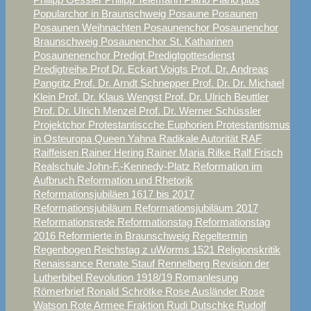
Popularchor in Braunschweig
Posaune
Posaunen
Posaunen Weihnachten
Posaunenchor
Posaunenchor
Braunschweig
Posaunenchor St. Katharinen
Posaunenenchor
Predigt
Predigtgottesdienst
Predigtreihe
Prof Dr. Eckart Voigts
Prof. Dr. Andreas
Pangritz
Prof. Dr. Arndt Schnepper
Prof. Dr. Dr. Michael
Klein
Prof. Dr. Klaus Wengst
Prof. Dr. Ulrich Beuttler
Prof. Dr. Ulrich Menzel
Prof. Dr. Werner Schüssler
Projektchor
Protestantiscche Euphorien
Protestantismus
in Osteuropa
Queen Yahna
Radikale Autorität
RAF
Raiffeisen
Rainer Hering
Rainer Maria Rilke
Ralf Frisch
Realschule John-F.-Kennedy-Platz
Reformation im
Aufbruch
Reformation und Rhetorik
Reformationsjubiläen 1617 bis 2017
Reformationsjubiläum
Reformationsjubiläum 2017
Reformationsrede
Reformationstag
Reformationstag
2016
Reformierte in Braunschweig
Regeltermin
Regenbogen
Reichstag z uWorms 1521
Religionskritik
Renaissance
Renate Stauf
Rennelberg
Revision der
Lutherbibel
Revolution 1918/19
Romanlesung
Römerbrief
Ronald Schrötke
Rose Ausländer
Rose
Watson
Rote Armee Fraktion
Rudi Dutschke
Rudolf