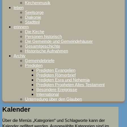
Kirchenmusik
leben
Seelsorge
Diakonie
Stadtteil
erinnern
Die Kirche
Personen historisch
Die Gemeinde und Gemeindehäuser
Gesamtgeschichte
Historische Aufnahmen
Archiv
Gemeindebriefe
Predigten
Predigten Evangelien
Predigten Römerbrief
Predigten Esra und Nehemia
Predigten Propheten Altes Testament
Besondere Ereignisse
International
Unterredung über den Glauben
Kalender
Über die Menüs „Kategorien“ und Schlagworte kann der
Kalender gefiltert werden. Ausgewählte Kategorien sind im