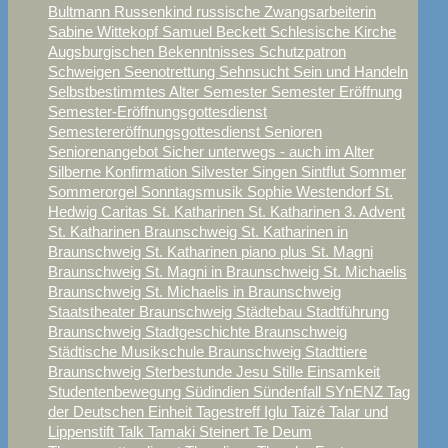
Bultmann
Russenkind
russische Zwangsarbeiterin
Sabine Wittekopf
Samuel Beckett
Schlesische Kirche
Augsburgischen Bekenntnisses
Schutzpatron
Schweigen
Seenotrettung
Sehnsucht
Sein und Handeln
Selbstbestimmtes Alter
Semester
Semester Eröffnung
Semester-Eröffnungsgottesdienst
Semestereröffnungsgottesdienst
Senioren
Seniorenangebot
Sicher unterwegs - auch im Alter
Silberne Konfirmation
Silvester
Singen
Sintflut
Sommer
Sommerorgel
Sonntagsmusik
Sophie Westendorf
St.
Hedwig Caritas
St. Katharinen
St. Katharinen 3. Advent
St. Katharinen Braunschweig
St. Katharinen in
Braunschweig
St. Katharinen piano plus
St. Magni
Braunschweig
St. Magni in Braunschweig
St. Michaelis
Braunschweig
St. Michaelis in Braunschweig
Staatstheater Braunschweig
Städtebau
Stadtführung
Braunschweig
Stadtgeschichte Braunschweig
Städtische Musikschule Braunschweig
Stadttiere
Braunschweig
Sterbestunde Jesu
Stille Einsamkeit
Studentenbewegung
Südindien
Sündenfall
SYnENZ
Tag
der Deutschen Einheit
Tagestreff Iglu
Taizé
Talar und
Lippenstift
Talk
Tamaki Steinert
Te Deum