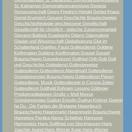
St. Katharinen
Gemeindeversammlung
Genesis
Genossenschaft
Georg Friedrich Händel
Gerlad Knaus
Gernd Krumeich
Gesang
Geschichte Braunschweigs
Geschichtstheologie
geschlossene Gesellschaft
Gesellschaft für christlich - jüdische Zusammenarbeit
Giovanni Battista Guadagnini
Gitarre
Glasmalerei
Glaube und Wissenschaft
Globalisierung
Glut im
Schattenland
Goethes Faust
Goittesdienst
Goldene
Kinfirmation
Goldene Konfirmation
Gospel
Gospel
Braunschweig
Gospelkonzert
Gotfried Orth
Gott
Gott
und Geschichte
Gottedienst
Gottesbeweise
Gottesdienst
Gottesdienst Abendmahl
Gottesdienst
Gründonnerstag Braunschweig
Gottesdienst Piano+
Gottesdienst. Musik
Gottesdienste in Corona-Zeiten
Gottesdiesnt
Gotthold Ephraim Lessing
Göttinger
Predigtmeditationen
Große c-Moll Messe
Gründonnerstag
Gudrun Ensslin
Gudrun Krämer
Gwenn
ha Du - Die Farben der Bretagne
Hagenbruch
Braunschweig
Hagenmarkt
Hagenmarkt Braunschweig
Hannelore Pientka
Hanno Schiefner
Hannover
Harmonists
Hans Gottfried von Stockhausen
Hans
Joachim Iwand
Hans Werner Kopp
Hans-Werner