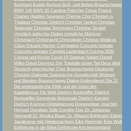
Burkhard Budde
Burnout
Buß- und Bettag Braunschweig
BWV 140
BWV 20
Caroline Fetscher
Cesar Franck
Charles Haddon Spurgeon
Chemie
Chor
Christen in
Thailand
Christian Dietrich
Christian Senkel
Christian
Tegtmeier
Christian Teichmann
Christine Strubel
christlich-jüdischer Dialog
christliche Märtyrer
Christnach
Christnacht
Christologie
Christus Medicus
Claus-Eduard Hecker
Coimbatore
Concerto Ispirato
Concerto ispirator
Cornelia Lautenbach
Corona 2020
Corona und Kirche
Covid-19
Dagmar Nabert
Daniel
Wilke
David
Demenz
Der Tragödie erster Teil
Deus dixit
Deutsch-griechischer Chor Braunschweig
Deutsche
Christen
Diakonie
Diakonische Gesellschaft Wohnen
und Beraten Braunschweig
Dialog-Gottesdienst
Die 21
Die protestantische Ethik und der Geist des
Kapitalismus
Die Welt
Dietrich Bonhoeffer
Dietrich
Bonhoeffer Gemeinde Melverode
Dietrich Karsten
Dietrich Küsnner
Digitalisierung
Domprediger Joachim
Hempel
Dorothee Sölle
Dorothy Day
Dr. Johannes
Demandt
Dr. Monika Bauer
Dr. WIgand Bohlmann
Edwin
Jayakumar
eeb Niedersachsen
Eike Remmler
Eine Welt
Einführung in die Bibel
Einführung Kirchenvorstand