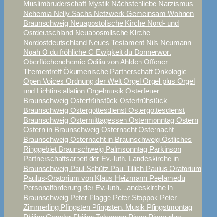
Muslimbruderschaft
Mystik
Nächstenliebe
Narzismus
Nehemia
Nelly Sachs
Netzwerk Gemeinsam Wohnen
Braunschweig
Neuapostolische Kirche Nord- und
Ostdeutschland
Neuapostolische Kirche
Nordostdeutschland
Neues Testament
Nils Neumann
Noah
O du fröhliche
O Ewigkeit du Donnerwort
Oberflächenchemie
Odilia von Ahlden
Offener
Thementreff
Ökumenische Partnerschaft
Onkologie
Open Voices
Ordnung der Welt
Orgel
Orgel plus
Orgel
und Lichtinstallation
Orgelmusik
Osterfeuer
Braunschweig
Osterfrühstück
Osterfrühstück
Braunschweig
Ostergottesdienst
Ostergottesdienst
Braunschweig
Ostermittagessen
Ostermonntag
Ostern
Ostern in Braunschweig
Osternacht
Osternacht
Braunschweig
Osternacht in Braunschweig
Östliches
Ringgebiet Braunschweig
Palmsonntag
Parkinson
Partnerschaftsarbeit der Ev.-luth. Landeskirche in
Braunschweig
Paul Schütz
Paul Tillich
Paulus Oratorium
Paulus-Oratorium von Klaus Heizmann
Peelamedu
Personalförderung der Ev.-luth. Landeskirche in
Braunschweig
Peter Plagge
Peter Stoppok
Peter
Zimmerling
Pfingsten
Pfingsten. Musik
Pfingstmontag
Philipp Gessler
Philipp Telemann
Piano
Piano plus