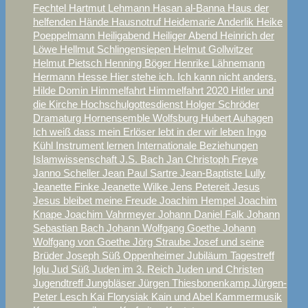
Fechtel
Hartmut Lehmann
Hasan al-Banna
Haus der
helfenden Hände
Hausnotruf
Heidemarie Anderlik
Heike
Poeppelmann
Heiligabend
Heiliger Abend
Heinrich der
Löwe
Hellmut Schlingensiepen
Helmut Gollwitzer
Helmut Pietsch
Henning Böger
Henrike Lähnemann
Hermann Hesse
Hier stehe ich. Ich kann nicht anders.
Hilde Domin
Himmelfahrt
Himmelfahrt 2020
Hitler und
die Kirche
Hochschulgottesdienst
Holger Schröder
Dramaturg
Hornensemble Wolfsburg
Hubert Auhagen
Ich weiß dass mein Erlöser lebt
in der wir leben
Ingo
Kühl
Instrument lernen
Internationale Beziehungen
Islamwissenschaft
J.S. Bach
Jan Christoph Freye
Janno Scheller
Jean Paul Sartre
Jean-Baptiste Lully
Jeanette Finke
Jeanette Wilke
Jens Petereit
Jesus
Jesus bleibet meine Freude
Joachim Hempel
Joachim
Knape
Joachim Vahrmeyer
Johann Daniel Falk
Johann
Sebastian Bach
Johann Wolfgang Goethe
Johann
Wolfgang von Goethe
Jörg Straube
Josef und seine
Brüder
Joseph Süß Oppenheimer
Jubiläum Tagestreff
Iglu
Jud Süß
Juden im 3. Reich
Juden und Christen
Jugendtreff
Jungbläser
Jürgen Thiesbonenkamp
Jürgen-
Peter Lesch
Kai Florysiak
Kain und Abel
Kammermusik