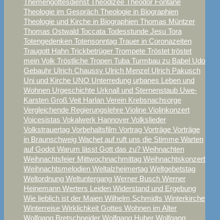
Themengottesdienst
Theodizee
Theodor Fontane
Theologie im Gespräch
Theologie in Biographien
Theologie und Kirche in Biographien
Thomas Müntzer
Thomas Ostwald
Toccata
Todesstunde Jesu
Tora
Totengedenken
Totensonntag
Trauer in Coronazeiten
Traugott Hahn
Trickbetrüger
Trompete
Tröstet tröstet
mein Volk
Tröstliche Tropen
Tuba
Turmbau zu Babel
Udo
Gebauhr
Ulrich Chaussy
Ulrich Menzel
Ulrich Pakusch
Uni und Kirche
UNO
Unterredung
urbanes Leben und
Wohnen
Urgeschichte
Urknall und Sternenstaub
Uwe-
Karsten Groß
Veit Harlan
Verein Krebsnachsorge
Vergleichende Regierungslehre
Violine
Violinkonzert
Voicesistas
Vokalwerk Hannover
Volkslieder
Volkstrauertag
Vorbehaltsfilm
Vortrag
Vorträge
Vorträge
in Braunschweig
Wachet auf ruft uns die Stimme
Warten
auf Godot
Warum lässt Gott das zu?
Weihnachten
Weihnachtsfeier Mittwochnachmittag
Weihnachtskonzert
Weihnachtsmelodien
Weltalzheimertag
Weltgebetstag
Weltordnung
Weltuntergang
Werner Busch
Werner
Heinemann
Werters Leiden
Widerstand und Ergebung
Wie lieblich ist der Maien
Wilhelm Schmidts
Winterkirche
Winterreise
Wirklichkeit Gottes
Wohnen im Alter
Wolfgang Bretschneider
Wolfgang Huber
Wolfgang