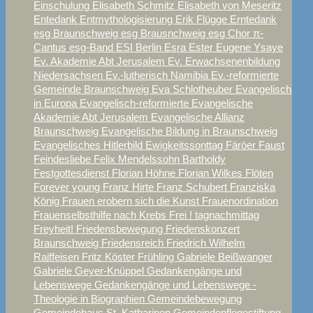
Einschulung
Elisabeth Schmitz
Elisabeth von Meseritz
Entedank
Entmythologisierung
Erik Flügge
Erntedank
esg Braunschweig
esg Brausnchweig
esg Chor π-
Cantus
esg-Band
ESI Berlin
Esra
Ester
Eugene Ysaye
Ev. Akademie Abt Jerusalem
Ev. Erwachsenenbildung
Niedersachsen
Ev.-lutherisch Namibia
Ev.-reformierte
Gemeinde Braunschweig
Eva Schlotheuber
Evangelisch
in Europa
Evangelisch-reformierte
Evangelische
Akademie Abt Jerusalem
Evangelische Allianz
Braunschweig
Evangelische Bildung in Braunschweig
Evangelisches Hitlerbild
Ewigkeitssonttag
Färöer
Faust
Feindesliebe
Felix Mendelssohn Bartholdy
Festgottesdienst
Florian Höhne
Florian Wilkes
Flöten
Forever young
Franz Hirte
Franz Schubert
Franziska
König
Frauen erobern sich die Kunst
Frauenordination
Frauenselbsthilfe nach Krebs
Frei ! tagnachmittag
Freyheit!
Friedensbewegung
Friedenskonzert
Braunschweig
Friedensreich
Friedrich Wilhelm
Raiffeisen
Fritz Köster
Frühling
Gabriele Beißwanger
Gabriele Geyer-Knüppel
Gedankengänge und
Lebenswege
Gedankengänge und Lebenswege -
Theologie in Biographien
Gemeindebewegung
Gemeindehaus St. Katharinen
Gemeindepflegestiftung