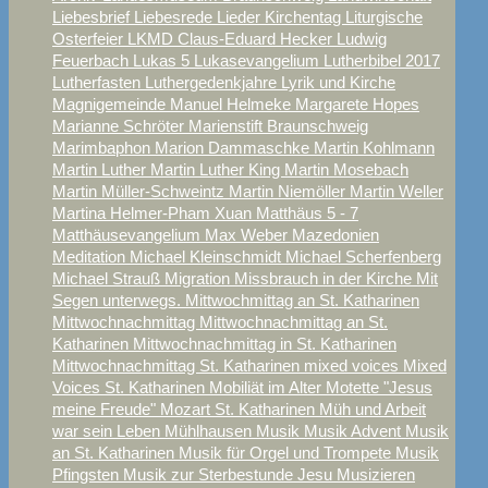
Liebesbrief
Liebesrede
Lieder Kirchentag
Liturgische
Osterfeier
LKMD Claus-Eduard Hecker
Ludwig
Feuerbach
Lukas 5
Lukasevangelium
Lutherbibel 2017
Lutherfasten
Luthergedenkjahre
Lyrik und Kirche
Magnigemeinde
Manuel Helmeke
Margarete Hopes
Marianne Schröter
Marienstift Braunschweig
Marimbaphon
Marion Dammaschke
Martin Kohlmann
Martin Luther
Martin Luther King
Martin Mosebach
Martin Müller-Schweintz
Martin Niemöller
Martin Weller
Martina Helmer-Pham Xuan
Matthäus 5 - 7
Matthäusevangelium
Max Weber
Mazedonien
Meditation
Michael Kleinschmidt
Michael Scherfenberg
Michael Strauß
Migration
Missbrauch in der Kirche
Mit
Segen unterwegs.
Mittwochmittag an St. Katharinen
Mittwochnachmittag
Mittwochnachmittag an St.
Katharinen
Mittwochnachmittag in St. Katharinen
Mittwochnachmittag St. Katharinen
mixed voices
Mixed
Voices St. Katharinen
Mobiliät im Alter
Motette "Jesus
meine Freude"
Mozart St. Katharinen
Müh und Arbeit
war sein Leben
Mühlhausen
Musik
Musik Advent
Musik
an St. Katharinen
Musik für Orgel und Trompete
Musik
Pfingsten
Musik zur Sterbestunde Jesu
Musizieren