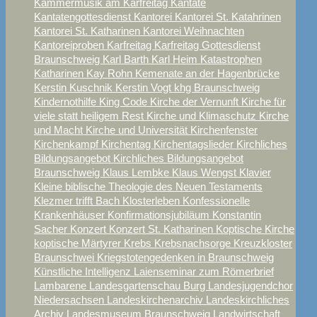
Kammermusik am Karfreitag
Kantate
Kantatengottesdienst
Kantorei
Kantorei St. Katahrinen
Kantorei St. Katharinen
Kantorei Weihnachten
Kantoreiproben
Karfreitag
Karfreitag Gottesdienst
Braunschweig
Karl Barth
Karl Heim
Katastrophen
Katharinen
Kay Rohn
Kemenate an der Hagenbrücke
Kerstin Kuschnik
Kerstin Vogt
khg Braunschweig
Kindernothilfe
King Code
Kirche der Vernunft
Kirche für
viele statt heiligem Rest
Kirche und Klimaschutz
Kirche
und Macht
Kirche und Universität
Kirchenfenster
Kirchenkampf
Kirchentag
Kirchentagslieder
Kirchliches
Bildungsangebot
Kirchliches Bildungsangebot
Braunschweig
Klaus Lembke
Klaus Wengst
Klavier
Kleine biblische Theologie des Neuen Testaments
Klezmer trifft Bach
Klosterleben
Konfessionelle
Krankenhäuser
Konfirmationsjubiläum
Konstantin
Sacher
Konzert
Konzert St. Katharinen
Koptische Kirche
koptische Märtyrer
Krebs
Krebsnachsorge
Kreuzkloster
Braunschwei
Kriegstotengedenken in Braunschweig
Künstliche Intelligenz
Laienseminar zum Römerbrief
Lambarene
Landesgartenschau Burg
Landesjugendchor
Niedersachsen
Landeskirchenarchiv
Landeskirchliches
Archiv
Landesmuseum Braunschweig
Landwirtschaft