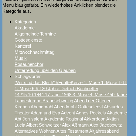
Menü blau gefärbt. Ein wiederholtes Anklicken blendet die
Kategorie aus.
Kategorien
Akademie
Allgemeinde Termine
Gottesdienste
Kantorei
Mittwochnachmittag
Musik
Posaunenchor
Unterredung über den Glauben
Schlagwörter
"Wir sind das Blech"
#FünfteKerze
1. Mose
1. Mose 1-11
1. Mose 6-9
120 Jahre Dietrich Bonhoeffer
14./15.10.1944
17. Juni
1968
3. Mose
4. Mose
450 Jahre
Landeskirche Braunschweiug
Abend der Offenen
Kirchen
Abendmahl
Abendmahl Gottesdienst
Absurdes
Theater
Adam und Eva
Advent
Agnes Pockels
Akademie
Abt Jerusalem
Akademie Regional
Akkordeon
Aktion
Lucia
Albert Schweitzer
Alex Aßmann
Alex Jacobowitz
Alternatives Wohnen
Altes Testament
Altjahresabend