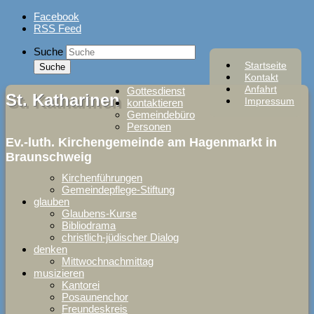
Skip
Facebook
to
RSS Feed
content
Suche
Startseite
Kontakt
Anfahrt
Gottesdienst
St. Katharinen
Impressum
kontaktieren
Gemeindebüro
Personen
Ev.-luth. Kirchengemeinde am Hagenmarkt in
Braunschweig
Kirchenführungen
Gemeindepflege-Stiftung
glauben
Glaubens-Kurse
Bibliodrama
christlich-jüdischer Dialog
denken
Mittwochnachmittag
musizieren
Kantorei
Posaunenchor
Freundeskreis