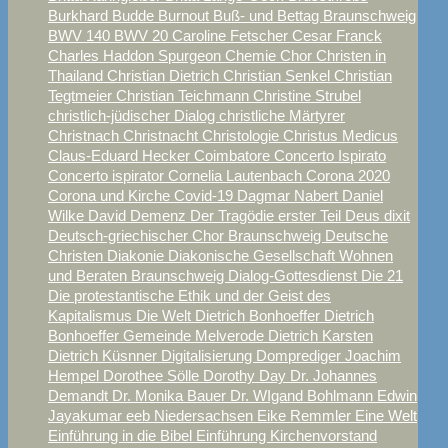
Burkhard Budde
Burnout
Buß- und Bettag Braunschweig
BWV 140
BWV 20
Caroline Fetscher
Cesar Franck
Charles Haddon Spurgeon
Chemie
Chor
Christen in
Thailand
Christian Dietrich
Christian Senkel
Christian
Tegtmeier
Christian Teichmann
Christine Strubel
christlich-jüdischer Dialog
christliche Märtyrer
Christnach
Christnacht
Christologie
Christus Medicus
Claus-Eduard Hecker
Coimbatore
Concerto Ispirato
Concerto ispirator
Cornelia Lautenbach
Corona 2020
Corona und Kirche
Covid-19
Dagmar Nabert
Daniel
Wilke
David
Demenz
Der Tragödie erster Teil
Deus dixit
Deutsch-griechischer Chor Braunschweig
Deutsche
Christen
Diakonie
Diakonische Gesellschaft Wohnen
und Beraten Braunschweig
Dialog-Gottesdienst
Die 21
Die protestantische Ethik und der Geist des
Kapitalismus
Die Welt
Dietrich Bonhoeffer
Dietrich
Bonhoeffer Gemeinde Melverode
Dietrich Karsten
Dietrich Küsnner
Digitalisierung
Domprediger Joachim
Hempel
Dorothee Sölle
Dorothy Day
Dr. Johannes
Demandt
Dr. Monika Bauer
Dr. WIgand Bohlmann
Edwin
Jayakumar
eeb Niedersachsen
Eike Remmler
Eine Welt
Einführung in die Bibel
Einführung Kirchenvorstand