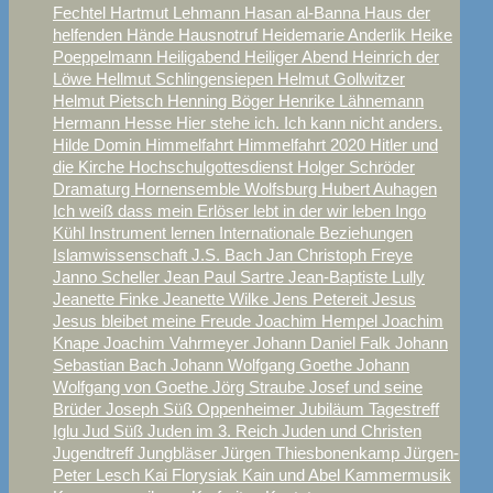
Fechtel
Hartmut Lehmann
Hasan al-Banna
Haus der
helfenden Hände
Hausnotruf
Heidemarie Anderlik
Heike
Poeppelmann
Heiligabend
Heiliger Abend
Heinrich der
Löwe
Hellmut Schlingensiepen
Helmut Gollwitzer
Helmut Pietsch
Henning Böger
Henrike Lähnemann
Hermann Hesse
Hier stehe ich. Ich kann nicht anders.
Hilde Domin
Himmelfahrt
Himmelfahrt 2020
Hitler und
die Kirche
Hochschulgottesdienst
Holger Schröder
Dramaturg
Hornensemble Wolfsburg
Hubert Auhagen
Ich weiß dass mein Erlöser lebt
in der wir leben
Ingo
Kühl
Instrument lernen
Internationale Beziehungen
Islamwissenschaft
J.S. Bach
Jan Christoph Freye
Janno Scheller
Jean Paul Sartre
Jean-Baptiste Lully
Jeanette Finke
Jeanette Wilke
Jens Petereit
Jesus
Jesus bleibet meine Freude
Joachim Hempel
Joachim
Knape
Joachim Vahrmeyer
Johann Daniel Falk
Johann
Sebastian Bach
Johann Wolfgang Goethe
Johann
Wolfgang von Goethe
Jörg Straube
Josef und seine
Brüder
Joseph Süß Oppenheimer
Jubiläum Tagestreff
Iglu
Jud Süß
Juden im 3. Reich
Juden und Christen
Jugendtreff
Jungbläser
Jürgen Thiesbonenkamp
Jürgen-
Peter Lesch
Kai Florysiak
Kain und Abel
Kammermusik