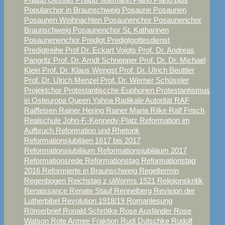
Popularchor in Braunschweig
Posaune
Posaunen
Posaunen Weihnachten
Posaunenchor
Posaunenchor
Braunschweig
Posaunenchor St. Katharinen
Posaunenenchor
Predigt
Predigtgottesdienst
Predigtreihe
Prof Dr. Eckart Voigts
Prof. Dr. Andreas
Pangritz
Prof. Dr. Arndt Schnepper
Prof. Dr. Dr. Michael
Klein
Prof. Dr. Klaus Wengst
Prof. Dr. Ulrich Beuttler
Prof. Dr. Ulrich Menzel
Prof. Dr. Werner Schüssler
Projektchor
Protestantiscche Euphorien
Protestantismus
in Osteuropa
Queen Yahna
Radikale Autorität
RAF
Raiffeisen
Rainer Hering
Rainer Maria Rilke
Ralf Frisch
Realschule John-F.-Kennedy-Platz
Reformation im
Aufbruch
Reformation und Rhetorik
Reformationsjubiläen 1617 bis 2017
Reformationsjubiläum
Reformationsjubiläum 2017
Reformationsrede
Reformationstag
Reformationstag
2016
Reformierte in Braunschweig
Regeltermin
Regenbogen
Reichstag z uWorms 1521
Religionskritik
Renaissance
Renate Stauf
Rennelberg
Revision der
Lutherbibel
Revolution 1918/19
Romanlesung
Römerbrief
Ronald Schrötke
Rose Ausländer
Rose
Watson
Rote Armee Fraktion
Rudi Dutschke
Rudolf