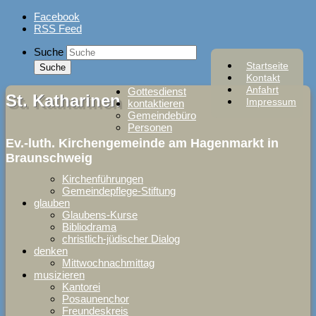
Skip
Facebook
to
RSS Feed
content
Suche
Startseite
Kontakt
Anfahrt
Gottesdienst
St. Katharinen
Impressum
kontaktieren
Gemeindebüro
Personen
Ev.-luth. Kirchengemeinde am Hagenmarkt in
Braunschweig
Kirchenführungen
Gemeindepflege-Stiftung
glauben
Glaubens-Kurse
Bibliodrama
christlich-jüdischer Dialog
denken
Mittwochnachmittag
musizieren
Kantorei
Posaunenchor
Freundeskreis