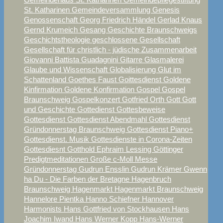
St. Katharinen
Gemeindeversammlung
Genesis
Genossenschaft
Georg Friedrich Händel
Gerlad Knaus
Gernd Krumeich
Gesang
Geschichte Braunschweigs
Geschichtstheologie
geschlossene Gesellschaft
Gesellschaft für christlich - jüdische Zusammenarbeit
Giovanni Battista Guadagnini
Gitarre
Glasmalerei
Glaube und Wissenschaft
Globalisierung
Glut im
Schattenland
Goethes Faust
Goittesdienst
Goldene
Kinfirmation
Goldene Konfirmation
Gospel
Gospel
Braunschweig
Gospelkonzert
Gotfried Orth
Gott
Gott
und Geschichte
Gottedienst
Gottesbeweise
Gottesdienst
Gottesdienst Abendmahl
Gottesdienst
Gründonnerstag Braunschweig
Gottesdienst Piano+
Gottesdienst. Musik
Gottesdienste in Corona-Zeiten
Gottesdiesnt
Gotthold Ephraim Lessing
Göttinger
Predigtmeditationen
Große c-Moll Messe
Gründonnerstag
Gudrun Ensslin
Gudrun Krämer
Gwenn
ha Du - Die Farben der Bretagne
Hagenbruch
Braunschweig
Hagenmarkt
Hagenmarkt Braunschweig
Hannelore Pientka
Hanno Schiefner
Hannover
Harmonists
Hans Gottfried von Stockhausen
Hans
Joachim Iwand
Hans Werner Kopp
Hans-Werner