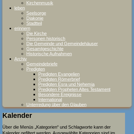
Kirchenmusik
leben
Seelsorge
Diakonie
Stadtteil
erinnern
Die Kirche
Personen historisch
Die Gemeinde und Gemeindehäuser
Gesamtgeschichte
Historische Aufnahmen
Archiv
Gemeindebriefe
Predigten
Predigten Evangelien
Predigten Römerbrief
Predigten Esra und Nehemia
Predigten Propheten Altes Testament
Besondere Ereignisse
International
Unterredung über den Glauben
Kalender
Über die Menüs „Kategorien“ und Schlagworte kann der
Kalender gefiltert werden. Ausgewählte Kategorien sind im