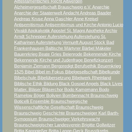
Alttestamentliches Recht
Altwerden
Alzheimergesellschaft Brauschweig e.V.
Anarchie
Anarchie der Staatenwelt
Andacht
Andreas Baader
Andreas Kruse
Anna Gaschler
Anne Kreisel
Antisemitismus
Antisemitismus und Kirche
Antonio Lucio
Vivaldi
Apokalyptik
Apostel St. Magni
Apotheke
Archiv
Arndt Schnepper
Auferstehung
Auferstehung St.
Katharinen
Auferstehung Vernunft
August Stock
Bad
Frankenhausen
Baltische Märtyrer
Bärbel Mäkeler
Bauenrkrieg
Beate Gries
Beienrode
Bekennende Kirche
Bekennende Kirche und Judenfrage
Benefizkonzert
Benjamin Ziemann
Bergpredigt
Berufsethik
Beuernkrieg
1525
Bibel
Bibel im Fokus
Bibelgesellschaft
Bibelkunde
Bibelschule
Bibelübersetzung
Bibelwerk Rheinland
Biblische Ethik
Bildung
Black Gospel Angels
Black Lives
Matter.
Bläser
Bläserchor
Bodo Kampmann
Bodo
Ramelow
Böger
Bolivien
Bombennacht Braunschweig
Boticelli Ensemble
Braunschwegische
Wissenschaftliche Gesellschaft
Braunschweig
Braunschweig Geschichte
Braunschweiger Karl Barth-
Symposium
Braunschweiger Verkehrswacht
Braunschweigischer Landesverein
Brigitte Gollwitzer
Britta Kanngießer
Britta Lange-Geck
Brusstkrebs