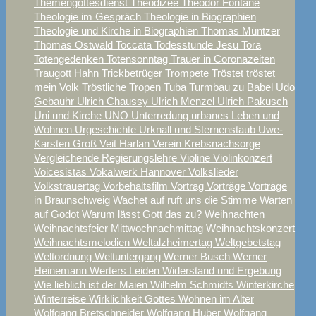
Themengottesdienst
Theodizee
Theodor Fontane
Theologie im Gespräch
Theologie in Biographien
Theologie und Kirche in Biographien
Thomas Müntzer
Thomas Ostwald
Toccata
Todesstunde Jesu
Tora
Totengedenken
Totensonntag
Trauer in Coronazeiten
Traugott Hahn
Trickbetrüger
Trompete
Tröstet tröstet
mein Volk
Tröstliche Tropen
Tuba
Turmbau zu Babel
Udo
Gebauhr
Ulrich Chaussy
Ulrich Menzel
Ulrich Pakusch
Uni und Kirche
UNO
Unterredung
urbanes Leben und
Wohnen
Urgeschichte
Urknall und Sternenstaub
Uwe-
Karsten Groß
Veit Harlan
Verein Krebsnachsorge
Vergleichende Regierungslehre
Violine
Violinkonzert
Voicesistas
Vokalwerk Hannover
Volkslieder
Volkstrauertag
Vorbehaltsfilm
Vortrag
Vorträge
Vorträge
in Braunschweig
Wachet auf ruft uns die Stimme
Warten
auf Godot
Warum lässt Gott das zu?
Weihnachten
Weihnachtsfeier Mittwochnachmittag
Weihnachtskonzert
Weihnachtsmelodien
Weltalzheimertag
Weltgebetstag
Weltordnung
Weltuntergang
Werner Busch
Werner
Heinemann
Werters Leiden
Widerstand und Ergebung
Wie lieblich ist der Maien
Wilhelm Schmidts
Winterkirche
Winterreise
Wirklichkeit Gottes
Wohnen im Alter
Wolfgang Bretschneider
Wolfgang Huber
Wolfgang