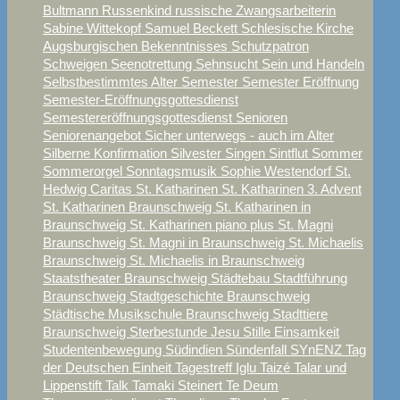
Bultmann
Russenkind
russische Zwangsarbeiterin
Sabine Wittekopf
Samuel Beckett
Schlesische Kirche
Augsburgischen Bekenntnisses
Schutzpatron
Schweigen
Seenotrettung
Sehnsucht
Sein und Handeln
Selbstbestimmtes Alter
Semester
Semester Eröffnung
Semester-Eröffnungsgottesdienst
Semestereröffnungsgottesdienst
Senioren
Seniorenangebot
Sicher unterwegs - auch im Alter
Silberne Konfirmation
Silvester
Singen
Sintflut
Sommer
Sommerorgel
Sonntagsmusik
Sophie Westendorf
St.
Hedwig Caritas
St. Katharinen
St. Katharinen 3. Advent
St. Katharinen Braunschweig
St. Katharinen in
Braunschweig
St. Katharinen piano plus
St. Magni
Braunschweig
St. Magni in Braunschweig
St. Michaelis
Braunschweig
St. Michaelis in Braunschweig
Staatstheater Braunschweig
Städtebau
Stadtführung
Braunschweig
Stadtgeschichte Braunschweig
Städtische Musikschule Braunschweig
Stadttiere
Braunschweig
Sterbestunde Jesu
Stille Einsamkeit
Studentenbewegung
Südindien
Sündenfall
SYnENZ
Tag
der Deutschen Einheit
Tagestreff Iglu
Taizé
Talar und
Lippenstift
Talk
Tamaki Steinert
Te Deum