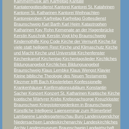
Kammermusik am Karfreitag
Kantate
Kantatengottesdienst
Kantorei
Kantorei St. Katahrinen
Kantorei St. Katharinen
Kantorei Weihnachten
Kantoreiproben
Karfreitag
Karfreitag Gottesdienst
Braunschweig
Karl Barth
Karl Heim
Katastrophen
Katharinen
Kay Rohn
Kemenate an der Hagenbrücke
Kerstin Kuschnik
Kerstin Vogt
khg Braunschweig
Kindernothilfe
King Code
Kirche der Vernunft
Kirche für
viele statt heiligem Rest
Kirche und Klimaschutz
Kirche
und Macht
Kirche und Universität
Kirchenfenster
Kirchenkampf
Kirchentag
Kirchentagslieder
Kirchliches
Bildungsangebot
Kirchliches Bildungsangebot
Braunschweig
Klaus Lembke
Klaus Wengst
Klavier
Kleine biblische Theologie des Neuen Testaments
Klezmer trifft Bach
Klosterleben
Konfessionelle
Krankenhäuser
Konfirmationsjubiläum
Konstantin
Sacher
Konzert
Konzert St. Katharinen
Koptische Kirche
koptische Märtyrer
Krebs
Krebsnachsorge
Kreuzkloster
Braunschwei
Kriegstotengedenken in Braunschweig
Künstliche Intelligenz
Laienseminar zum Römerbrief
Lambarene
Landesgartenschau Burg
Landesjugendchor
Niedersachsen
Landeskirchenarchiv
Landeskirchliches
Archiv
Landesmuseum Braunschweig
Landwirtschaft