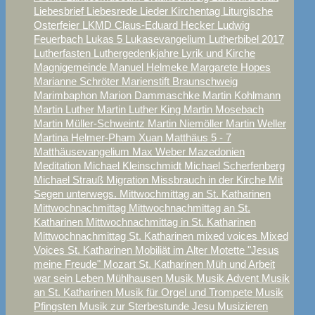
Liebesbrief
Liebesrede
Lieder Kirchentag
Liturgische
Osterfeier
LKMD Claus-Eduard Hecker
Ludwig
Feuerbach
Lukas 5
Lukasevangelium
Lutherbibel 2017
Lutherfasten
Luthergedenkjahre
Lyrik und Kirche
Magnigemeinde
Manuel Helmeke
Margarete Hopes
Marianne Schröter
Marienstift Braunschweig
Marimbaphon
Marion Dammaschke
Martin Kohlmann
Martin Luther
Martin Luther King
Martin Mosebach
Martin Müller-Schweintz
Martin Niemöller
Martin Weller
Martina Helmer-Pham Xuan
Matthäus 5 - 7
Matthäusevangelium
Max Weber
Mazedonien
Meditation
Michael Kleinschmidt
Michael Scherfenberg
Michael Strauß
Migration
Missbrauch in der Kirche
Mit
Segen unterwegs.
Mittwochmittag an St. Katharinen
Mittwochnachmittag
Mittwochnachmittag an St.
Katharinen
Mittwochnachmittag in St. Katharinen
Mittwochnachmittag St. Katharinen
mixed voices
Mixed
Voices St. Katharinen
Mobiliät im Alter
Motette "Jesus
meine Freude"
Mozart St. Katharinen
Müh und Arbeit
war sein Leben
Mühlhausen
Musik
Musik Advent
Musik
an St. Katharinen
Musik für Orgel und Trompete
Musik
Pfingsten
Musik zur Sterbestunde Jesu
Musizieren