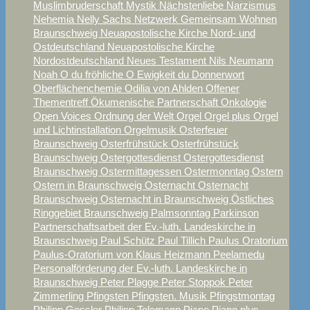
Muslimbruderschaft
Mystik
Nächstenliebe
Narzismus
Nehemia
Nelly Sachs
Netzwerk Gemeinsam Wohnen
Braunschweig
Neuapostolische Kirche Nord- und
Ostdeutschland
Neuapostolische Kirche
Nordostdeutschland
Neues Testament
Nils Neumann
Noah
O du fröhliche
O Ewigkeit du Donnerwort
Oberflächenchemie
Odilia von Ahlden
Offener
Thementreff
Ökumenische Partnerschaft
Onkologie
Open Voices
Ordnung der Welt
Orgel
Orgel plus
Orgel
und Lichtinstallation
Orgelmusik
Osterfeuer
Braunschweig
Osterfrühstück
Osterfrühstück
Braunschweig
Ostergottesdienst
Ostergottesdienst
Braunschweig
Ostermittagessen
Ostermonntag
Ostern
Ostern in Braunschweig
Osternacht
Osternacht
Braunschweig
Osternacht in Braunschweig
Östliches
Ringgebiet Braunschweig
Palmsonntag
Parkinson
Partnerschaftsarbeit der Ev.-luth. Landeskirche in
Braunschweig
Paul Schütz
Paul Tillich
Paulus Oratorium
Paulus-Oratorium von Klaus Heizmann
Peelamedu
Personalförderung der Ev.-luth. Landeskirche in
Braunschweig
Peter Plagge
Peter Stoppok
Peter
Zimmerling
Pfingsten
Pfingsten. Musik
Pfingstmontag
Philipp Gessler
Philipp Telemann
Piano
Piano plus