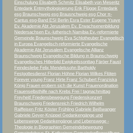
Einschulung
Elisabeth Schmitz
Elisabeth von Meseritz
Entedank
Entmythologisierung
Erik Flügge
Erntedank
esg Braunschweig
esg Brausnchweig
esg Chor π-
Cantus
esg-Band
ESI Berlin
Esra
Ester
Eugene Ysaye
Ev. Akademie Abt Jerusalem
Ev. Erwachsenenbildung
Niedersachsen
Ev.-lutherisch Namibia
Ev.-reformierte
Gemeinde Braunschweig
Eva Schlotheuber
Evangelisch
in Europa
Evangelisch-reformierte
Evangelische
Akademie Abt Jerusalem
Evangelische Allianz
Braunschweig
Evangelische Bildung in Braunschweig
Evangelisches Hitlerbild
Ewigkeitssonttag
Färöer
Faust
Feindesliebe
Felix Mendelssohn Bartholdy
Festgottesdienst
Florian Höhne
Florian Wilkes
Flöten
Forever young
Franz Hirte
Franz Schubert
Franziska
König
Frauen erobern sich die Kunst
Frauenordination
Frauenselbsthilfe nach Krebs
Frei ! tagnachmittag
Freyheit!
Friedensbewegung
Friedenskonzert
Braunschweig
Friedensreich
Friedrich Wilhelm
Raiffeisen
Fritz Köster
Frühling
Gabriele Beißwanger
Gabriele Geyer-Knüppel
Gedankengänge und
Lebenswege
Gedankengänge und Lebenswege -
Theologie in Biographien
Gemeindebewegung
Gemeindehaus St. Katharinen
Gemeindepflegestiftung