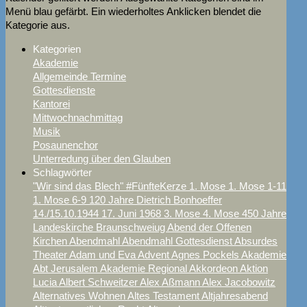
Menü blau gefärbt. Ein wiederholtes Anklicken blendet die
Kategorie aus.
Kategorien
Akademie
Allgemeinde Termine
Gottesdienste
Kantorei
Mittwochnachmittag
Musik
Posaunenchor
Unterredung über den Glauben
Schlagwörter
"Wir sind das Blech"
#FünfteKerze
1. Mose
1. Mose 1-11
1. Mose 6-9
120 Jahre Dietrich Bonhoeffer
14./15.10.1944
17. Juni
1968
3. Mose
4. Mose
450 Jahre
Landeskirche Braunschweiug
Abend der Offenen
Kirchen
Abendmahl
Abendmahl Gottesdienst
Absurdes
Theater
Adam und Eva
Advent
Agnes Pockels
Akademie
Abt Jerusalem
Akademie Regional
Akkordeon
Aktion
Lucia
Albert Schweitzer
Alex Aßmann
Alex Jacobowitz
Alternatives Wohnen
Altes Testament
Altjahresabend