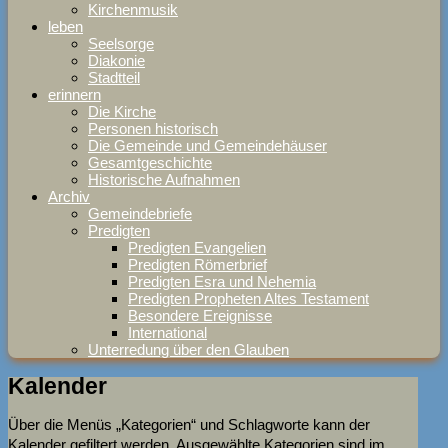
Kirchenmusik
leben
Seelsorge
Diakonie
Stadtteil
erinnern
Die Kirche
Personen historisch
Die Gemeinde und Gemeindehäuser
Gesamtgeschichte
Historische Aufnahmen
Archiv
Gemeindebriefe
Predigten
Predigten Evangelien
Predigten Römerbrief
Predigten Esra und Nehemia
Predigten Propheten Altes Testament
Besondere Ereignisse
International
Unterredung über den Glauben
Kalender
Über die Menüs „Kategorien“ und Schlagworte kann der
Kalender gefiltert werden. Ausgewählte Kategorien sind im