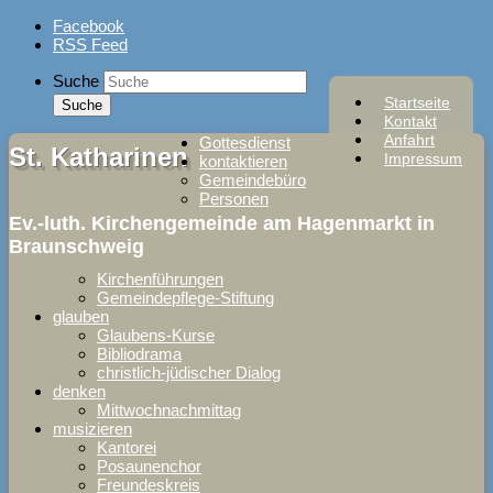
Skip
Facebook
to
RSS Feed
content
Suche
Startseite
Kontakt
Anfahrt
Gottesdienst
St. Katharinen
Impressum
kontaktieren
Gemeindebüro
Personen
Ev.-luth. Kirchengemeinde am Hagenmarkt in
Braunschweig
Kirchenführungen
Gemeindepflege-Stiftung
glauben
Glaubens-Kurse
Bibliodrama
christlich-jüdischer Dialog
denken
Mittwochnachmittag
musizieren
Kantorei
Posaunenchor
Freundeskreis