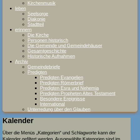
Kirchenmusik
leben
Seelsorge
Diakonie
Stadtteil
erinnern
Die Kirche
Personen historisch
Die Gemeinde und Gemeindehäuser
Gesamtgeschichte
Historische Aufnahmen
Archiv
Gemeindebriefe
Predigten
Predigten Evangelien
Predigten Römerbrief
Predigten Esra und Nehemia
Predigten Propheten Altes Testament
Besondere Ereignisse
International
Unterredung über den Glauben
Kalender
Über die Menüs „Kategorien“ und Schlagworte kann der
Kalender gefiltert werden. Ausgewählte Kategorien sind im