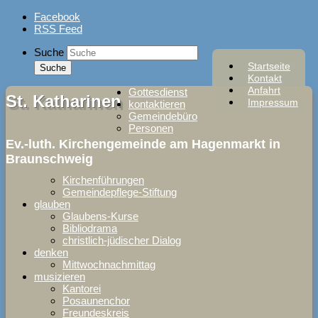
Skip
Facebook
to
RSS Feed
content
Suche
Startseite
Kontakt
Anfahrt
Gottesdienst
St. Katharinen
Impressum
kontaktieren
Gemeindebüro
Personen
Ev.-luth. Kirchengemeinde am Hagenmarkt in
Braunschweig
Kirchenführungen
Gemeindepflege-Stiftung
glauben
Glaubens-Kurse
Bibliodrama
christlich-jüdischer Dialog
denken
Mittwochnachmittag
musizieren
Kantorei
Posaunenchor
Freundeskreis