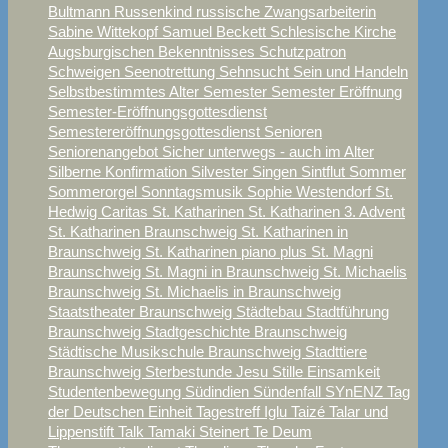
Bultmann
Russenkind
russische Zwangsarbeiterin
Sabine Wittekopf
Samuel Beckett
Schlesische Kirche
Augsburgischen Bekenntnisses
Schutzpatron
Schweigen
Seenotrettung
Sehnsucht
Sein und Handeln
Selbstbestimmtes Alter
Semester
Semester Eröffnung
Semester-Eröffnungsgottesdienst
Semestereröffnungsgottesdienst
Senioren
Seniorenangebot
Sicher unterwegs - auch im Alter
Silberne Konfirmation
Silvester
Singen
Sintflut
Sommer
Sommerorgel
Sonntagsmusik
Sophie Westendorf
St.
Hedwig Caritas
St. Katharinen
St. Katharinen 3. Advent
St. Katharinen Braunschweig
St. Katharinen in
Braunschweig
St. Katharinen piano plus
St. Magni
Braunschweig
St. Magni in Braunschweig
St. Michaelis
Braunschweig
St. Michaelis in Braunschweig
Staatstheater Braunschweig
Städtebau
Stadtführung
Braunschweig
Stadtgeschichte Braunschweig
Städtische Musikschule Braunschweig
Stadttiere
Braunschweig
Sterbestunde Jesu
Stille Einsamkeit
Studentenbewegung
Südindien
Sündenfall
SYnENZ
Tag
der Deutschen Einheit
Tagestreff Iglu
Taizé
Talar und
Lippenstift
Talk
Tamaki Steinert
Te Deum