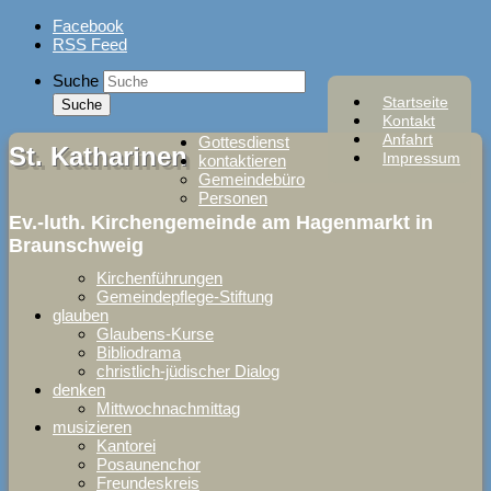
Skip
Facebook
to
RSS Feed
content
Suche
Startseite
Kontakt
Anfahrt
Gottesdienst
St. Katharinen
Impressum
kontaktieren
Gemeindebüro
Personen
Ev.-luth. Kirchengemeinde am Hagenmarkt in
Braunschweig
Kirchenführungen
Gemeindepflege-Stiftung
glauben
Glaubens-Kurse
Bibliodrama
christlich-jüdischer Dialog
denken
Mittwochnachmittag
musizieren
Kantorei
Posaunenchor
Freundeskreis