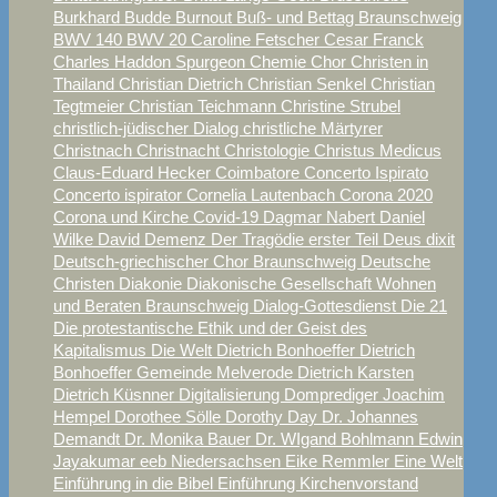
Burkhard Budde
Burnout
Buß- und Bettag Braunschweig
BWV 140
BWV 20
Caroline Fetscher
Cesar Franck
Charles Haddon Spurgeon
Chemie
Chor
Christen in
Thailand
Christian Dietrich
Christian Senkel
Christian
Tegtmeier
Christian Teichmann
Christine Strubel
christlich-jüdischer Dialog
christliche Märtyrer
Christnach
Christnacht
Christologie
Christus Medicus
Claus-Eduard Hecker
Coimbatore
Concerto Ispirato
Concerto ispirator
Cornelia Lautenbach
Corona 2020
Corona und Kirche
Covid-19
Dagmar Nabert
Daniel
Wilke
David
Demenz
Der Tragödie erster Teil
Deus dixit
Deutsch-griechischer Chor Braunschweig
Deutsche
Christen
Diakonie
Diakonische Gesellschaft Wohnen
und Beraten Braunschweig
Dialog-Gottesdienst
Die 21
Die protestantische Ethik und der Geist des
Kapitalismus
Die Welt
Dietrich Bonhoeffer
Dietrich
Bonhoeffer Gemeinde Melverode
Dietrich Karsten
Dietrich Küsnner
Digitalisierung
Domprediger Joachim
Hempel
Dorothee Sölle
Dorothy Day
Dr. Johannes
Demandt
Dr. Monika Bauer
Dr. WIgand Bohlmann
Edwin
Jayakumar
eeb Niedersachsen
Eike Remmler
Eine Welt
Einführung in die Bibel
Einführung Kirchenvorstand