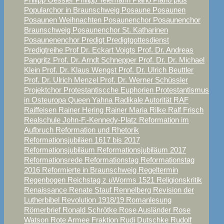
Popularchor in Braunschweig
Posaune
Posaunen
Posaunen Weihnachten
Posaunenchor
Posaunenchor
Braunschweig
Posaunenchor St. Katharinen
Posaunenenchor
Predigt
Predigtgottesdienst
Predigtreihe
Prof Dr. Eckart Voigts
Prof. Dr. Andreas
Pangritz
Prof. Dr. Arndt Schnepper
Prof. Dr. Dr. Michael
Klein
Prof. Dr. Klaus Wengst
Prof. Dr. Ulrich Beuttler
Prof. Dr. Ulrich Menzel
Prof. Dr. Werner Schüssler
Projektchor
Protestantiscche Euphorien
Protestantismus
in Osteuropa
Queen Yahna
Radikale Autorität
RAF
Raiffeisen
Rainer Hering
Rainer Maria Rilke
Ralf Frisch
Realschule John-F.-Kennedy-Platz
Reformation im
Aufbruch
Reformation und Rhetorik
Reformationsjubiläen 1617 bis 2017
Reformationsjubiläum
Reformationsjubiläum 2017
Reformationsrede
Reformationstag
Reformationstag
2016
Reformierte in Braunschweig
Regeltermin
Regenbogen
Reichstag z uWorms 1521
Religionskritik
Renaissance
Renate Stauf
Rennelberg
Revision der
Lutherbibel
Revolution 1918/19
Romanlesung
Römerbrief
Ronald Schrötke
Rose Ausländer
Rose
Watson
Rote Armee Fraktion
Rudi Dutschke
Rudolf