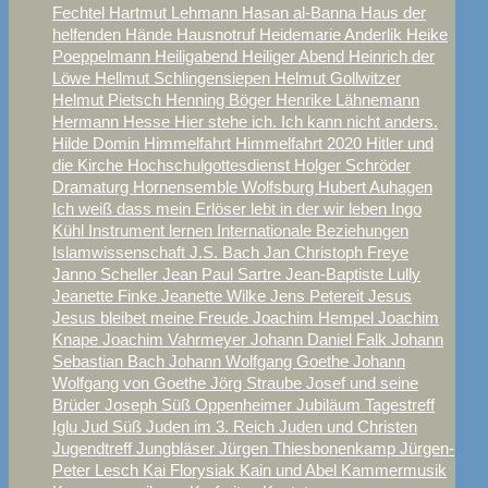
Fechtel
Hartmut Lehmann
Hasan al-Banna
Haus der
helfenden Hände
Hausnotruf
Heidemarie Anderlik
Heike
Poeppelmann
Heiligabend
Heiliger Abend
Heinrich der
Löwe
Hellmut Schlingensiepen
Helmut Gollwitzer
Helmut Pietsch
Henning Böger
Henrike Lähnemann
Hermann Hesse
Hier stehe ich. Ich kann nicht anders.
Hilde Domin
Himmelfahrt
Himmelfahrt 2020
Hitler und
die Kirche
Hochschulgottesdienst
Holger Schröder
Dramaturg
Hornensemble Wolfsburg
Hubert Auhagen
Ich weiß dass mein Erlöser lebt
in der wir leben
Ingo
Kühl
Instrument lernen
Internationale Beziehungen
Islamwissenschaft
J.S. Bach
Jan Christoph Freye
Janno Scheller
Jean Paul Sartre
Jean-Baptiste Lully
Jeanette Finke
Jeanette Wilke
Jens Petereit
Jesus
Jesus bleibet meine Freude
Joachim Hempel
Joachim
Knape
Joachim Vahrmeyer
Johann Daniel Falk
Johann
Sebastian Bach
Johann Wolfgang Goethe
Johann
Wolfgang von Goethe
Jörg Straube
Josef und seine
Brüder
Joseph Süß Oppenheimer
Jubiläum Tagestreff
Iglu
Jud Süß
Juden im 3. Reich
Juden und Christen
Jugendtreff
Jungbläser
Jürgen Thiesbonenkamp
Jürgen-
Peter Lesch
Kai Florysiak
Kain und Abel
Kammermusik