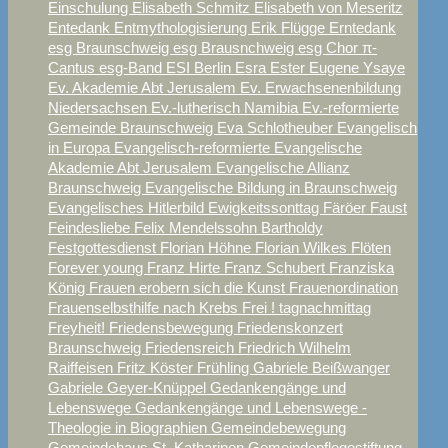
Einschulung
Elisabeth Schmitz
Elisabeth von Meseritz
Entedank
Entmythologisierung
Erik Flügge
Erntedank
esg Braunschweig
esg Brausnchweig
esg Chor π-
Cantus
esg-Band
ESI Berlin
Esra
Ester
Eugene Ysaye
Ev. Akademie Abt Jerusalem
Ev. Erwachsenenbildung
Niedersachsen
Ev.-lutherisch Namibia
Ev.-reformierte
Gemeinde Braunschweig
Eva Schlotheuber
Evangelisch
in Europa
Evangelisch-reformierte
Evangelische
Akademie Abt Jerusalem
Evangelische Allianz
Braunschweig
Evangelische Bildung in Braunschweig
Evangelisches Hitlerbild
Ewigkeitssonttag
Färöer
Faust
Feindesliebe
Felix Mendelssohn Bartholdy
Festgottesdienst
Florian Höhne
Florian Wilkes
Flöten
Forever young
Franz Hirte
Franz Schubert
Franziska
König
Frauen erobern sich die Kunst
Frauenordination
Frauenselbsthilfe nach Krebs
Frei ! tagnachmittag
Freyheit!
Friedensbewegung
Friedenskonzert
Braunschweig
Friedensreich
Friedrich Wilhelm
Raiffeisen
Fritz Köster
Frühling
Gabriele Beißwanger
Gabriele Geyer-Knüppel
Gedankengänge und
Lebenswege
Gedankengänge und Lebenswege -
Theologie in Biographien
Gemeindebewegung
Gemeindehaus St. Katharinen
Gemeindepflegestiftung