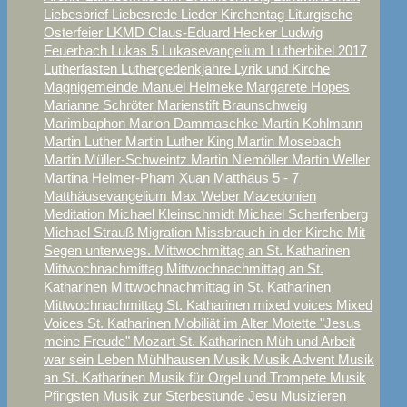
Liebesbrief
Liebesrede
Lieder Kirchentag
Liturgische
Osterfeier
LKMD Claus-Eduard Hecker
Ludwig
Feuerbach
Lukas 5
Lukasevangelium
Lutherbibel 2017
Lutherfasten
Luthergedenkjahre
Lyrik und Kirche
Magnigemeinde
Manuel Helmeke
Margarete Hopes
Marianne Schröter
Marienstift Braunschweig
Marimbaphon
Marion Dammaschke
Martin Kohlmann
Martin Luther
Martin Luther King
Martin Mosebach
Martin Müller-Schweintz
Martin Niemöller
Martin Weller
Martina Helmer-Pham Xuan
Matthäus 5 - 7
Matthäusevangelium
Max Weber
Mazedonien
Meditation
Michael Kleinschmidt
Michael Scherfenberg
Michael Strauß
Migration
Missbrauch in der Kirche
Mit
Segen unterwegs.
Mittwochmittag an St. Katharinen
Mittwochnachmittag
Mittwochnachmittag an St.
Katharinen
Mittwochnachmittag in St. Katharinen
Mittwochnachmittag St. Katharinen
mixed voices
Mixed
Voices St. Katharinen
Mobiliät im Alter
Motette "Jesus
meine Freude"
Mozart St. Katharinen
Müh und Arbeit
war sein Leben
Mühlhausen
Musik
Musik Advent
Musik
an St. Katharinen
Musik für Orgel und Trompete
Musik
Pfingsten
Musik zur Sterbestunde Jesu
Musizieren