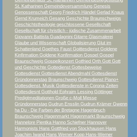
St. Katharinen
Gemeindeversammlung
Genesis
Genossenschaft
Georg Friedrich Händel
Gerlad Knaus
Gernd Krumeich
Gesang
Geschichte Braunschweigs
Geschichtstheologie
geschlossene Gesellschaft
Gesellschaft für christlich - jüdische Zusammenarbeit
Giovanni Battista Guadagnini
Gitarre
Glasmalerei
Glaube und Wissenschaft
Globalisierung
Glut im
Schattenland
Goethes Faust
Goittesdienst
Goldene
Kinfirmation
Goldene Konfirmation
Gospel
Gospel
Braunschweig
Gospelkonzert
Gotfried Orth
Gott
Gott
und Geschichte
Gottedienst
Gottesbeweise
Gottesdienst
Gottesdienst Abendmahl
Gottesdienst
Gründonnerstag Braunschweig
Gottesdienst Piano+
Gottesdienst. Musik
Gottesdienste in Corona-Zeiten
Gottesdiesnt
Gotthold Ephraim Lessing
Göttinger
Predigtmeditationen
Große c-Moll Messe
Gründonnerstag
Gudrun Ensslin
Gudrun Krämer
Gwenn
ha Du - Die Farben der Bretagne
Hagenbruch
Braunschweig
Hagenmarkt
Hagenmarkt Braunschweig
Hannelore Pientka
Hanno Schiefner
Hannover
Harmonists
Hans Gottfried von Stockhausen
Hans
Joachim Iwand
Hans Werner Kopp
Hans-Werner