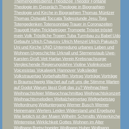
Themengottesdienst
Theodizee
Theodor Fontane
Theologie im Gespräch
Theologie in Biographien
Theologie und Kirche in Biographien
Thomas Müntzer
Thomas Ostwald
Toccata
Todesstunde Jesu
Tora
Totengedenken
Totensonntag
Trauer in Coronazeiten
Traugott Hahn
Trickbetrüger
Trompete
Tröstet tröstet
mein Volk
Tröstliche Tropen
Tuba
Turmbau zu Babel
Udo
Gebauhr
Ulrich Chaussy
Ulrich Menzel
Ulrich Pakusch
Uni und Kirche
UNO
Unterredung
urbanes Leben und
Wohnen
Urgeschichte
Urknall und Sternenstaub
Uwe-
Karsten Groß
Veit Harlan
Verein Krebsnachsorge
Vergleichende Regierungslehre
Violine
Violinkonzert
Voicesistas
Vokalwerk Hannover
Volkslieder
Volkstrauertag
Vorbehaltsfilm
Vortrag
Vorträge
Vorträge
in Braunschweig
Wachet auf ruft uns die Stimme
Warten
auf Godot
Warum lässt Gott das zu?
Weihnachten
Weihnachtsfeier Mittwochnachmittag
Weihnachtskonzert
Weihnachtsmelodien
Weltalzheimertag
Weltgebetstag
Weltordnung
Weltuntergang
Werner Busch
Werner
Heinemann
Werters Leiden
Widerstand und Ergebung
Wie lieblich ist der Maien
Wilhelm Schmidts
Winterkirche
Winterreise
Wirklichkeit Gottes
Wohnen im Alter
Wolfgang Bretschneider
Wolfgang Huber
Wolfgang