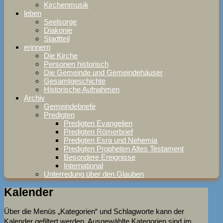
Kirchenmusik
leben
Seelsorge
Diakonie
Stadtteil
erinnern
Die Kirche
Personen historisch
Die Gemeinde und Gemeindehäuser
Gesamtgeschichte
Historische Aufnahmen
Archiv
Gemeindebriefe
Predigten
Predigten Evangelien
Predigten Römerbrief
Predigten Esra und Nehemia
Predigten Propheten Altes Testament
Besondere Ereignisse
International
Unterredung über den Glauben
Kalender
Über die Menüs „Kategorien“ und Schlagworte kann der
Kalender gefiltert werden. Ausgewählte Kategorien sind im