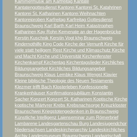
Kammermusik am Karfreitag
Kantate
Kantatengottesdienst
Kantorei
Kantorei St. Katahrinen
Kantorei St. Katharinen
Kantorei Weihnachten
Kantoreiproben
Karfreitag
Karfreitag Gottesdienst
Braunschweig
Karl Barth
Karl Heim
Katastrophen
Katharinen
Kay Rohn
Kemenate an der Hagenbrücke
Kerstin Kuschnik
Kerstin Vogt
khg Braunschweig
Kindernothilfe
King Code
Kirche der Vernunft
Kirche für
viele statt heiligem Rest
Kirche und Klimaschutz
Kirche
und Macht
Kirche und Universität
Kirchenfenster
Kirchenkampf
Kirchentag
Kirchentagslieder
Kirchliches
Bildungsangebot
Kirchliches Bildungsangebot
Braunschweig
Klaus Lembke
Klaus Wengst
Klavier
Kleine biblische Theologie des Neuen Testaments
Klezmer trifft Bach
Klosterleben
Konfessionelle
Krankenhäuser
Konfirmationsjubiläum
Konstantin
Sacher
Konzert
Konzert St. Katharinen
Koptische Kirche
koptische Märtyrer
Krebs
Krebsnachsorge
Kreuzkloster
Braunschwei
Kriegstotengedenken in Braunschweig
Künstliche Intelligenz
Laienseminar zum Römerbrief
Lambarene
Landesgartenschau Burg
Landesjugendchor
Niedersachsen
Landeskirchenarchiv
Landeskirchliches
Archiv
Landesmuseum Braunschweig
Landwirtschaft