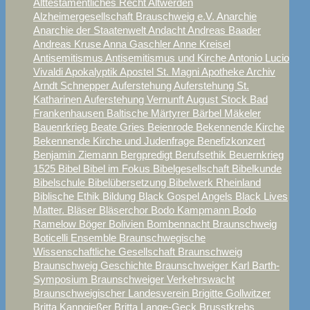
Alttestamentliches Recht
Altwerden
Alzheimergesellschaft Brauschweig e.V.
Anarchie
Anarchie der Staatenwelt
Andacht
Andreas Baader
Andreas Kruse
Anna Gaschler
Anne Kreisel
Antisemitismus
Antisemitismus und Kirche
Antonio Lucio
Vivaldi
Apokalyptik
Apostel St. Magni
Apotheke
Archiv
Arndt Schnepper
Auferstehung
Auferstehung St.
Katharinen
Auferstehung Vernunft
August Stock
Bad
Frankenhausen
Baltische Märtyrer
Bärbel Mäkeler
Bauenrkrieg
Beate Gries
Beienrode
Bekennende Kirche
Bekennende Kirche und Judenfrage
Benefizkonzert
Benjamin Ziemann
Bergpredigt
Berufsethik
Beuernkrieg
1525
Bibel
Bibel im Fokus
Bibelgesellschaft
Bibelkunde
Bibelschule
Bibelübersetzung
Bibelwerk Rheinland
Biblische Ethik
Bildung
Black Gospel Angels
Black Lives
Matter.
Bläser
Bläserchor
Bodo Kampmann
Bodo
Ramelow
Böger
Bolivien
Bombennacht Braunschweig
Boticelli Ensemble
Braunschwegische
Wissenschaftliche Gesellschaft
Braunschweig
Braunschweig Geschichte
Braunschweiger Karl Barth-
Symposium
Braunschweiger Verkehrswacht
Braunschweigischer Landesverein
Brigitte Gollwitzer
Britta Kanngießer
Britta Lange-Geck
Brusstkrebs