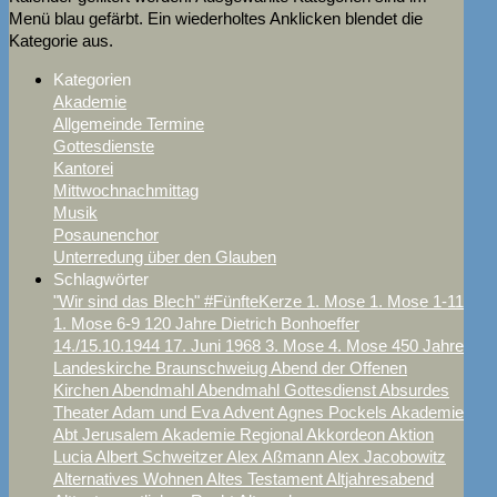
Menü blau gefärbt. Ein wiederholtes Anklicken blendet die
Kategorie aus.
Kategorien
Akademie
Allgemeinde Termine
Gottesdienste
Kantorei
Mittwochnachmittag
Musik
Posaunenchor
Unterredung über den Glauben
Schlagwörter
"Wir sind das Blech"
#FünfteKerze
1. Mose
1. Mose 1-11
1. Mose 6-9
120 Jahre Dietrich Bonhoeffer
14./15.10.1944
17. Juni
1968
3. Mose
4. Mose
450 Jahre
Landeskirche Braunschweiug
Abend der Offenen
Kirchen
Abendmahl
Abendmahl Gottesdienst
Absurdes
Theater
Adam und Eva
Advent
Agnes Pockels
Akademie
Abt Jerusalem
Akademie Regional
Akkordeon
Aktion
Lucia
Albert Schweitzer
Alex Aßmann
Alex Jacobowitz
Alternatives Wohnen
Altes Testament
Altjahresabend