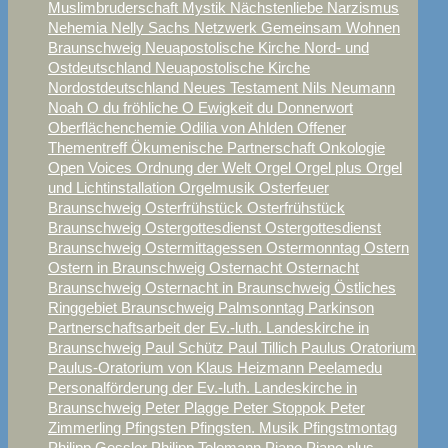
Muslimbruderschaft
Mystik
Nächstenliebe
Narzismus
Nehemia
Nelly Sachs
Netzwerk Gemeinsam Wohnen
Braunschweig
Neuapostolische Kirche Nord- und
Ostdeutschland
Neuapostolische Kirche
Nordostdeutschland
Neues Testament
Nils Neumann
Noah
O du fröhliche
O Ewigkeit du Donnerwort
Oberflächenchemie
Odilia von Ahlden
Offener
Thementreff
Ökumenische Partnerschaft
Onkologie
Open Voices
Ordnung der Welt
Orgel
Orgel plus
Orgel
und Lichtinstallation
Orgelmusik
Osterfeuer
Braunschweig
Osterfrühstück
Osterfrühstück
Braunschweig
Ostergottesdienst
Ostergottesdienst
Braunschweig
Ostermittagessen
Ostermonntag
Ostern
Ostern in Braunschweig
Osternacht
Osternacht
Braunschweig
Osternacht in Braunschweig
Östliches
Ringgebiet Braunschweig
Palmsonntag
Parkinson
Partnerschaftsarbeit der Ev.-luth. Landeskirche in
Braunschweig
Paul Schütz
Paul Tillich
Paulus Oratorium
Paulus-Oratorium von Klaus Heizmann
Peelamedu
Personalförderung der Ev.-luth. Landeskirche in
Braunschweig
Peter Plagge
Peter Stoppok
Peter
Zimmerling
Pfingsten
Pfingsten. Musik
Pfingstmontag
Philipp Gessler
Philipp Telemann
Piano
Piano plus