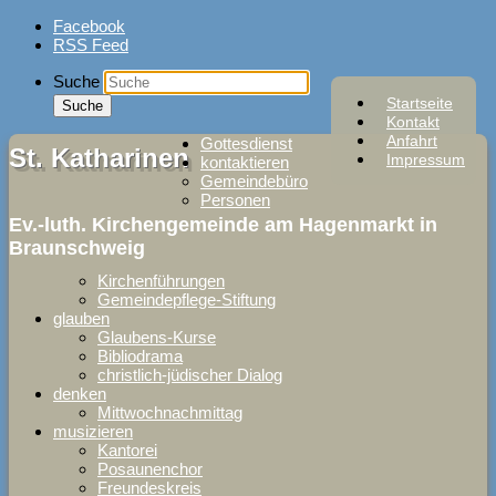
Skip
Facebook
to
RSS Feed
content
Suche
Startseite
Kontakt
Anfahrt
Gottesdienst
St. Katharinen
Impressum
kontaktieren
Gemeindebüro
Personen
Ev.-luth. Kirchengemeinde am Hagenmarkt in
Braunschweig
Kirchenführungen
Gemeindepflege-Stiftung
glauben
Glaubens-Kurse
Bibliodrama
christlich-jüdischer Dialog
denken
Mittwochnachmittag
musizieren
Kantorei
Posaunenchor
Freundeskreis