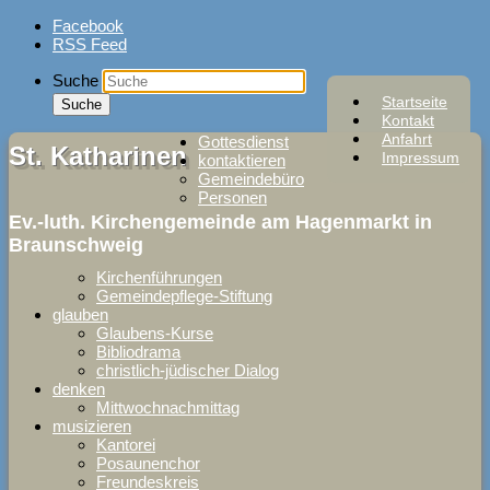
Skip
Facebook
to
RSS Feed
content
Suche
Startseite
Kontakt
Anfahrt
Gottesdienst
St. Katharinen
Impressum
kontaktieren
Gemeindebüro
Personen
Ev.-luth. Kirchengemeinde am Hagenmarkt in
Braunschweig
Kirchenführungen
Gemeindepflege-Stiftung
glauben
Glaubens-Kurse
Bibliodrama
christlich-jüdischer Dialog
denken
Mittwochnachmittag
musizieren
Kantorei
Posaunenchor
Freundeskreis