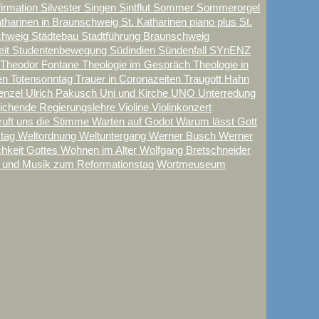
firmation
Silvester
Singen
Sintflut
Sommer
Sommerorgel
atharinen in Braunschweig
St. Katharinen piano plus
St.
schweig
Städtebau
Stadtführung Braunschweig
eit
Studentenbewegung
Südindien
Sündenfall
SYnENZ
Theodor Fontane
Theologie im Gespräch
Theologie in
en
Totensonntag
Trauer in Coronazeiten
Traugott Hahn
enzel
Ulrich Pakusch
Uni und Kirche
UNO
Unterredung
eichende Regierungslehre
Violine
Violinkonzert
ruft uns die Stimme
Warten auf Godot
Warum lässt Gott
stag
Weltordnung
Weltuntergang
Werner Busch
Werner
chkeit Gottes
Wohnen im Alter
Wolfgang Bretschneider
 und Musik zum Reformationstag
Wortmeuseum