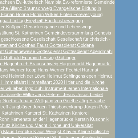
sachsen
Ev.-lutherisch Namibia
Ev.-reformierte Gemeinde
sche Allianz Braunschweig
Evangelische Bildung in
t
Florian Höhne
Florian Wilkes
Flöten
Forever young
tagnachmittag
Freyheit!
Friedensbewegung
yer-Knüppel
Gedankengänge und Lebenswege
iftung St. Katharinen
Gemeindeversammlung
Genesis
e
geschlossene Gesellschaft
Gesellschaft für christlich -
attenland
Goethes Faust
Goittesdienst
Goldene
nst
Gottesbeweise
Gottesdienst
Gottesdienst Abendmahl
nt
Gotthold Ephraim Lessing
Göttinger
ne
Hagenbruch Braunschweig
Hagenmarkt
Hagenmarkt
Hans Werner Kopp
Hans-Werner Fechtel
Hartmut
Abend
Heinrich der Löwe
Hellmut Schlingensiepen
Helmut
n
Himmelfahrt
Himmelfahrt 2020
Hitler und die Kirche
der wir leben
Ingo Kühl
Instrument lernen
Internationale
ke
Jeanette Wilke
Jens Petereit
Jesus
Jesus bleibet
g Goethe
Johann Wolfgang von Goethe
Jörg Straube
treff
Jungbläser
Jürgen Thiesbonenkamp
Jürgen-Peter
. Katahrinen
Kantorei St. Katharinen
Kantorei
Rohn
Kemenate an der Hagenbrücke
Kerstin Kuschnik
schutz
Kirche und Macht
Kirche und Universität
ig
Klaus Lembke
Klaus Wengst
Klavier
Kleine biblische
in Sacher
Konzert
Konzert St. Katharinen
Koptische