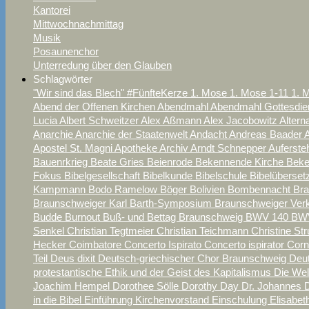
Kantorei
Mittwochnachmittag
Musik
Posaunenchor
Unterredung über den Glauben
Schlagwörter
"Wir sind das Blech"
#FünfteKerze
1. Mose
1. Mose 1-11
1. 
Abend der Offenen Kirchen
Abendmahl
Abendmahl Gottesdie
Lucia
Albert Schweitzer
Alex Aßmann
Alex Jacobowitz
Alter
Anarchie
Anarchie der Staatenwelt
Andacht
Andreas Baader
Apostel St. Magni
Apotheke
Archiv
Arndt Schnepper
Auferst
Bauenrkrieg
Beate Gries
Beienrode
Bekennende Kirche
Beke
Fokus
Bibelgesellschaft
Bibelkunde
Bibelschule
Bibelüberse
Kampmann
Bodo Ramelow
Böger
Bolivien
Bombennacht Br
Braunschweiger Karl Barth-Symposium
Braunschweiger Ver
Budde
Burnout
Buß- und Bettag Braunschweig
BWV 140
BW
Senkel
Christian Tegtmeier
Christian Teichmann
Christine St
Hecker
Coimbatore
Concerto Ispirato
Concerto ispirator
Corn
Teil
Deus dixit
Deutsch-griechischer Chor Braunschweig
Deu
protestantische Ethik und der Geist des Kapitalismus
Die We
Joachim Hempel
Dorothee Sölle
Dorothy Day
Dr. Johannes
in die Bibel
Einführung Kirchenvorstand
Einschulung
Elisabe