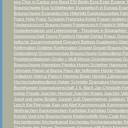
esg Chor π-Cantus
esg-Band
ESI Berlin
Esra
Ester
Eugene 
Braunschweig
Eva Schlotheuber
Evangelisch in Europa
Evan
Braunschweig
Evangelisches Hitlerbild
Ewigkeitssonttag
Fär
Franz Hirte
Franz Schubert
Franziska König
Frauen erobern 
Friedenskonzert Braunschweig
Friedensreich
Friedrich Wilhe
Gedankengänge und Lebenswege - Theologie in Biographien
Genossenschaft
Georg Friedrich Händel
Gerlad Knaus
Gern
jüdische Zusammenarbeit
Giovanni Battista Guadagnini
Gita
Kinfirmation
Goldene Konfirmation
Gospel
Gospel Braunsch
Gottesdienst Gründonnerstag Braunschweig
Gottesdienst P
Predigtmeditationen
Große c-Moll Messe
Gründonnerstag
Gu
Braunschweig
Hannelore Pientka
Hanno Schiefner
Hannover
Lehmann
Hasan al-Banna
Haus der helfenden Hände
Hausno
Gollwitzer
Helmut Pietsch
Henning Böger
Henrike Lähnema
Hochschulgottesdienst
Holger Schröder Dramaturg
Hornense
Beziehungen
Islamwissenschaft
J.S. Bach
Jan Christoph Fr
meine Freude
Joachim Hempel
Joachim Knape
Joachim Va
Josef und seine Brüder
Joseph Süß Oppenheimer
Jubiläum T
Lesch
Kai Florysiak
Kain und Abel
Kammermusik
Kammermus
Weihnachten
Kantoreiproben
Karfreitag
Karfreitag Gottesdie
Kerstin Vogt
khg Braunschweig
Kindernothilfe
King Code
Kirc
Kirchenfenster
Kirchenkampf
Kirchentag
Kirchentagslieder
Ki
Theologie des Neuen Testaments
Klezmer trifft Bach
Kloster