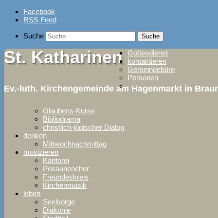
Skip
Facebook
to
RSS Feed
content
Suche
St. Katharinen
Gottesdienst
kontaktieren
Gemeindebüro
Personen
Ev.-luth. Kirchengemeinde am Hagenmarkt in Bra
Glaubens-Kurse
Bibliodrama
christlich-jüdischer Dialog
denken
Mittwochnachmittag
musizieren
Kantorei
Posaunenchor
Freundeskreis
Kirchenmusik
leben
Seelsorge
Diakonie