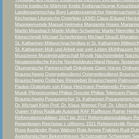
Kirche
koptische Märtyrer
Krebs
Krebsnachsorge
Kreuzklos
Landesgartenschau Burg
Landesjugendchor Niedersachsen
Kirchentag
Liturgische Osterfeier
LKMD Claus-Eduard Heck
Magnigemeinde
Manuel Helmeke
Margarete Hopes
Marianne
Martin Mosebach
Martin Müller-Schweintz
Martin Niemöller
M
Kleinschmidt
Michael Scherfenberg
Michael Strauß
Migratio
St. Katharinen
Mittwochnachmittag in St. Katharinen
Mittwoch
St. Katharinen
Müh und Arbeit war sein Leben
Mühlhausen
M
Musizieren
Muslimbruderschaft
Mystik
Nächstenliebe
Narzi
Neuapostolische Kirche Nordostdeutschland
Neues Testame
Ökumenische Partnerschaft
Onkologie
Open Voices
Ordnung
Braunschweig
Ostergottesdienst
Ostergottesdienst Braunsc
Braunschweig
Östliches Ringgebiet Braunschweig
Palmsonn
Paulus-Oratorium von Klaus Heizmann
Peelamedu
Personalf
Musik
Pfingstmontag
Philipp Gessler
Philipp Telemann
Piano
Braunschweig
Posaunenchor St. Katharinen
Posaunenencho
Dr. Michael Klein
Prof. Dr. Klaus Wengst
Prof. Dr. Ulrich Beut
Queen Yahna
Radikale Autorität
RAF
Raiffeisen
Rainer Heri
Reformationsjubiläen 1617 bis 2017
Reformationsjubiläum
Re
Regenbogen
Reichstag z uWorms 1521
Religionskritik
Rena
Rose Ausländer
Rose Watson
Rote Armee Fraktion
Rudi Du
Augsburgischen Bekenntnisses
Schutzpatron
Schweigen
See