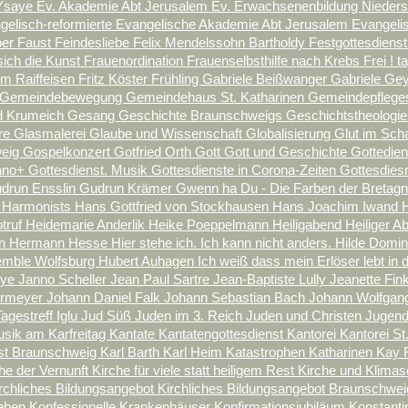
Ysaye
Ev. Akademie Abt Jerusalem
Ev. Erwachsenenbildung Nieder
gelisch-reformierte
Evangelische Akademie Abt Jerusalem
Evangeli
öer
Faust
Feindesliebe
Felix Mendelssohn Bartholdy
Festgottesdiens
sich die Kunst
Frauenordination
Frauenselbsthilfe nach Krebs
Frei ! 
lm Raiffeisen
Fritz Köster
Frühling
Gabriele Beißwanger
Gabriele Ge
Gemeindebewegung
Gemeindehaus St. Katharinen
Gemeindepflegest
d Krumeich
Gesang
Geschichte Braunschweigs
Geschichtstheologi
rre
Glasmalerei
Glaube und Wissenschaft
Globalisierung
Glut im Sch
weig
Gospelkonzert
Gotfried Orth
Gott
Gott und Geschichte
Gottedie
iano+
Gottesdienst. Musik
Gottesdienste in Corona-Zeiten
Gottesdies
drun Ensslin
Gudrun Krämer
Gwenn ha Du - Die Farben der Bretag
 Harmonists
Hans Gottfried von Stockhausen
Hans Joachim Iwand
truf
Heidemarie Anderlik
Heike Poeppelmann
Heiligabend
Heiliger 
nn
Hermann Hesse
Hier stehe ich. Ich kann nicht anders.
Hilde Domi
mble Wolfsburg
Hubert Auhagen
Ich weiß dass mein Erlöser lebt
in 
eye
Janno Scheller
Jean Paul Sartre
Jean-Baptiste Lully
Jeanette Fin
hrmeyer
Johann Daniel Falk
Johann Sebastian Bach
Johann Wolfgan
agestreff Iglu
Jud Süß
Juden im 3. Reich
Juden und Christen
Jugend
ik am Karfreitag
Kantate
Kantatengottesdienst
Kantorei
Kantorei St
nst Braunschweig
Karl Barth
Karl Heim
Katastrophen
Katharinen
Kay 
he der Vernunft
Kirche für viele statt heiligem Rest
Kirche und Klima
rchliches Bildungsangebot
Kirchliches Bildungsangebot Braunschwe
leben
Konfessionelle Krankenhäuser
Konfirmationsjubiläum
Konstant