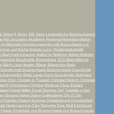
3. Mose
4. Mose
450 Jahre Landeskirche Braunschweiug
e Abt Jerusalem
Akademie Regional
Akkordeon
Aktion
echt
Altwerden
Alzheimergesellschaft Brauschweig e.V.
tismus und Kirche
Antonio Lucio Vivaldi
Apokalyptik
ck
Bad Frankenhausen
Baltische Märtyrer
Bärbel Mäkeler
rgpredigt
Berufsethik
Beuernkrieg 1525
Bibel
Bibel im
ls
Black Lives Matter.
Bläser
Bläserchor
Bodo
 Gesellschaft
Braunschweig
Braunschweig Geschichte
tta Kanngießer
Britta Lange-Geck
Brusstkrebs
Burkhard
emie
Chor
Christen in Thailand
Christian Dietrich
Christian
nacht
Christologie
Christus Medicus
Claus-Eduard
abert
Daniel Wilke
David
Demenz
Der Tragödie erster
aten Braunschweig
Dialog-Gottesdienst
Die 21
Die
ich Karsten
Dietrich Küsnner
Digitalisierung
Domprediger
eeb Niedersachsen
Eike Remmler
Eine Welt
Einführung
k Flügge
Erntedank
esg Braunschweig
esg Brausnchweig