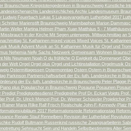
ter Braunschwei
Kriegstotengedenken in Braunschweig
Künstliche Int
Landeskirchenarchiv
Landeskirchliches Archiv
Landesmuseum Brau
er
Ludwig Feuerbach
Lukas 5
Lukasevangelium
Lutherbibel 2017
Lut
 Schröter
Marienstift Braunschweig
Marimbaphon
Marion Dammas
artin Weller
Martina Helmer-Pham Xuan
Matthäus 5 - 7
Matthäusev
n
Missbrauch in der Kirche
Mit Segen unterwegs.
Mittwochmittag an S
nachmittag St. Katharinen
mixed voices
Mixed Voices St. Katharine
usik
Musik Advent
Musik an St. Katharinen
Musik für Orgel und Tro
smus
Nehemia
Nelly Sachs
Netzwerk Gemeinsam Wohnen Braunsc
nt
Nils Neumann
Noah
O du fröhliche
O Ewigkeit du Donnerwort
Obe
 der Welt
Orgel
Orgel plus
Orgel und Lichtinstallation
Orgelmusik
Os
hweig
Ostermittagessen
Ostermonntag
Ostern
Ostern in Braunschw
tag
Parkinson
Partnerschaftsarbeit der Ev.-luth. Landeskirche in B
örderung der Ev.-luth. Landeskirche in Braunschweig
Peter Plagge
P
Piano plus
Popularchor in Braunschweig
Posaune
Posaunen
Posaun
r
Predigt
Predigtgottesdienst
Predigtreihe
Prof Dr. Eckart Voigts
Prof.
tler
Prof. Dr. Ulrich Menzel
Prof. Dr. Werner Schüssler
Projektchor
Pr
ng
Rainer Maria Rilke
Ralf Frisch
Realschule John-F.-Kennedy-Platz
R
formationsjubiläum 2017
Reformationsrede
Reformationstag
Reform
issance
Renate Stauf
Rennelberg
Revision der Lutherbibel
Revolutio
tschke
Rudolf Bultmann
Russenkind
russische Zwangsarbeiterin
Sabi
notrettung
Sehnsucht
Sein und Handeln
Selbstbestimmtes Alter
Sem