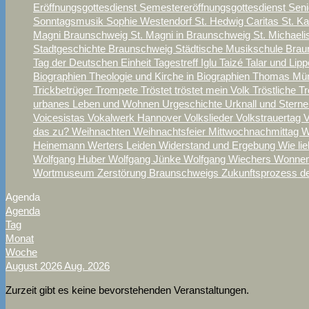
Eröffnungsgottesdienst
Semestereröffnungsgottesdienst
Sen
Sonntagsmusik
Sophie Westendorf
St. Hedwig Caritas
St. K
Magni Braunschweig
St. Magni in Braunschweig
St. Michael
Stadtgeschichte Braunschweig
Städtische Musikschule Bra
Tag der Deutschen Einheit
Tagestreff Iglu
Taizé
Talar und Lipp
Biographien
Theologie und Kirche in Biographien
Thomas Mü
Trickbetrüger
Trompete
Tröstet tröstet mein Volk
Tröstliche T
urbanes Leben und Wohnen
Urgeschichte
Urknall und Stern
Voicesistas
Vokalwerk Hannover
Volkslieder
Volkstrauertag
V
das zu?
Weihnachten
Weihnachtsfeier Mittwochnachmittag
W
Heinemann
Werters Leiden
Widerstand und Ergebung
Wie lie
Wolfgang Huber
Wolfgang Jünke
Wolfgang Wiechers
Wonnem
Wortmuseum
Zerstörung Braunschweigs
Zukunftsprozess d
Agenda
Agenda
Tag
Monat
Woche
August 2026
Aug. 2026
Zurzeit gibt es keine bevorstehenden Veranstaltungen.