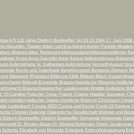
Mose 6-9
120 Jahre Dietrich Bonhoeffer
14./15.10.1944
17. Juni
1968
nst
Absurdes Theater
Adam und Eva
Advent
Agnes Pockels
Akademi
natives Wohnen
Altes Testament
Altjahresabend
Alttestamentliches R
Andreas Kruse
Anna Gaschler
Anne Kreisel
Antisemitismus
Antisemi
ehung
Auferstehung St. Katharinen
Auferstehung Vernunft
August Sto
nnende Kirche und Judenfrage
Benefizkonzert
Benjamin Ziemann
Be
tzung
Bibelwerk Rheinland
Biblische Ethik
Bildung
Black Gospel Ange
aunschweig
Boticelli Ensemble
Braunschwegische Wissenschaftliche
kehrswacht
Braunschweigischer Landesverein
Brigitte Gollwitzer
Bri
V 20
Caroline Fetscher
Cesar Franck
Charles Haddon Spurgeon
Ch
rubel
christlich-jüdischer Dialog
christliche Märtyrer
Christnach
Christ
elia Lautenbach
Corona 2020
Corona und Kirche
Covid-19
Dagmar N
tsche Christen
Diakonie
Diakonische Gesellschaft Wohnen und Ber
lt
Dietrich Bonhoeffer
Dietrich Bonhoeffer Gemeinde Melverode
Dietr
 Demandt
Dr. Monika Bauer
Dr. WIgand Bohlmann
Edwin Jayakumar
th Schmitz
Elisabeth von Meseritz
Entedank
Entmythologisierung
Eri