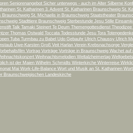
ioren
Seniorenangebot
Sicher unterwegs - auch im Alter
Silberne Kon
atharinen
St. Katharinen 3. Advent
St. Katharinen Braunschweig
St. K
is Braunschweig
St. Michaelis in Braunschweig
Staatstheater Braun
unschweig
Stadttiere Braunschweig
Sterbestunde Jesu
Stille Einsamk
enstift
Talk
Tamaki Steinert
Te Deum
Themengottesdienst
Theodizee
ntzer
Thomas Ostwald
Toccata
Todesstunde Jesu
Tora
Totengedenk
ropen
Tuba
Turmbau zu Babel
Udo Gebauhr
Ulrich Chaussy
Ulrich M
enstaub
Uwe-Karsten Groß
Veit Harlan
Verein Krebsnachsorge
Vergl
orbehaltsfilm
Vortrag
Vorträge
Vorträge in Braunschweig
Wachet auf 
eihnachtskonzert
Weihnachtsmelodien
Weltalzheimertag
Weltgebet
blich ist der Maien
Wilhelm Schmidts
Winterkirche
Winterreise
Wirkli
onat Mai
Work-Life-Balance
Wort und Musik an St. Katharinen
Wort
er Braunschweigischen Landeskirche