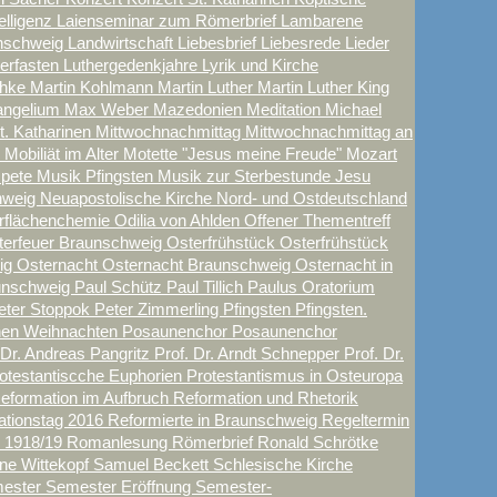
elligenz
Laienseminar zum Römerbrief
Lambarene
nschweig
Landwirtschaft
Liebesbrief
Liebesrede
Lieder
herfasten
Luthergedenkjahre
Lyrik und Kirche
chke
Martin Kohlmann
Martin Luther
Martin Luther King
angelium
Max Weber
Mazedonien
Meditation
Michael
t. Katharinen
Mittwochnachmittag
Mittwochnachmittag an
n
Mobiliät im Alter
Motette "Jesus meine Freude"
Mozart
mpete
Musik Pfingsten
Musik zur Sterbestunde Jesu
hweig
Neuapostolische Kirche Nord- und Ostdeutschland
rflächenchemie
Odilia von Ahlden
Offener Thementreff
terfeuer Braunschweig
Osterfrühstück
Osterfrühstück
eig
Osternacht
Osternacht Braunschweig
Osternacht in
raunschweig
Paul Schütz
Paul Tillich
Paulus Oratorium
eter Stoppok
Peter Zimmerling
Pfingsten
Pfingsten.
en Weihnachten
Posaunenchor
Posaunenchor
 Dr. Andreas Pangritz
Prof. Dr. Arndt Schnepper
Prof. Dr.
otestantiscche Euphorien
Protestantismus in Osteuropa
eformation im Aufbruch
Reformation und Rhetorik
ationstag 2016
Reformierte in Braunschweig
Regeltermin
n 1918/19
Romanlesung
Römerbrief
Ronald Schrötke
ne Wittekopf
Samuel Beckett
Schlesische Kirche
ester
Semester Eröffnung
Semester-