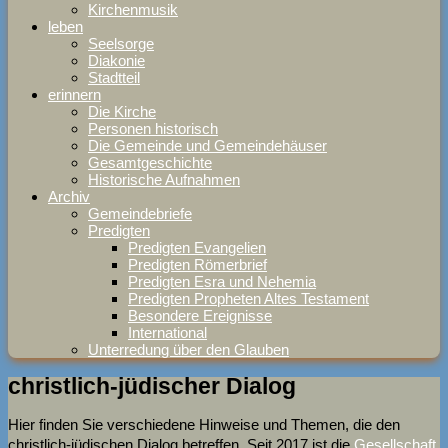
Kirchenmusik
leben
Seelsorge
Diakonie
Stadtteil
erinnern
Die Kirche
Personen historisch
Die Gemeinde und Gemeindehäuser
Gesamtgeschichte
Historische Aufnahmen
Archiv
Gemeindebriefe
Predigten
Predigten Evangelien
Predigten Römerbrief
Predigten Esra und Nehemia
Predigten Propheten Altes Testament
Besondere Ereignisse
International
Unterredung über den Glauben
christlich-jüdischer Dialog
Hier finden Sie verschiedene Hinweise und Themen, die den
christlich-jüdischen Dialog betreffen. Seit 2017 ist die
Gesellschaft