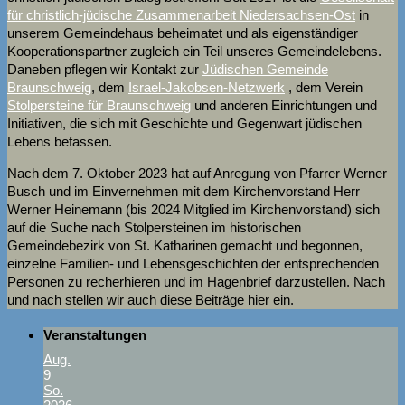
für christlich-jüdische Zusammenarbeit Niedersachsen-Ost
in
unserem Gemeindehaus beheimatet und als eigenständiger
Kooperationspartner zugleich ein Teil unseres Gemeindelebens.
Daneben pflegen wir Kontakt zur
Jüdischen Gemeinde
Braunschweig
, dem
Israel-Jakobsen-Netzwerk
, dem Verein
Stolpersteine für Braunschweig
und anderen Einrichtungen und
Initiativen, die sich mit Geschichte und Gegenwart jüdischen
Lebens befassen.
Nach dem 7. Oktober 2023 hat auf Anregung von Pfarrer Werner
Busch und im Einvernehmen mit dem Kirchenvorstand Herr
Werner Heinemann (bis 2024 Mitglied im Kirchenvorstand) sich
auf die Suche nach Stolpersteinen im historischen
Gemeindebezirk von St. Katharinen gemacht und begonnen,
einzelne Familien- und Lebensgeschichten der entsprechenden
Personen zu recherhieren und im Hagenbrief darzustellen. Nach
und nach stellen wir auch diese Beiträge hier ein.
Veranstaltungen
Aug.
9
So.