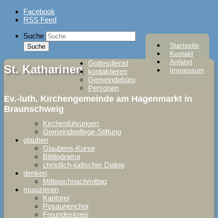
Skip
Facebook
to
RSS Feed
content
Suche
Startseite
Kontakt
Anfahrt
Gottesdienst
St. Katharinen
Impressum
kontaktieren
Gemeindebüro
Personen
Ev.-luth. Kirchengemeinde am Hagenmarkt in
Braunschweig
Kirchenführungen
Gemeindepflege-Stiftung
glauben
Glaubens-Kurse
Bibliodrama
christlich-jüdischer Dialog
denken
Mittwochnachmittag
musizieren
Kantorei
Posaunenchor
Freundeskreis