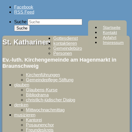
Skip
Facebook
to
RSS Feed
content
Suche
Startseite
Kontakt
Anfahrt
Gottesdienst
St. Katharinen
Impressum
kontaktieren
Gemeindebüro
Personen
Ev.-luth. Kirchengemeinde am Hagenmarkt in
Braunschweig
Kirchenführungen
Gemeindepflege-Stiftung
glauben
Glaubens-Kurse
Bibliodrama
christlich-jüdischer Dialog
denken
Mittwochnachmittag
musizieren
Kantorei
Posaunenchor
Freundeskreis