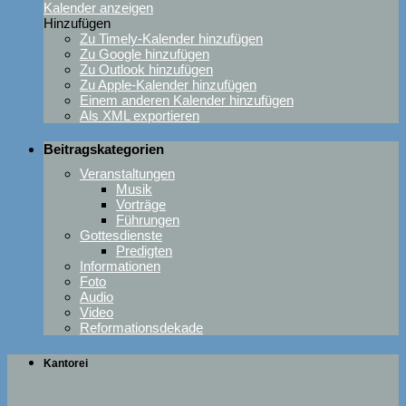
Kalender anzeigen
Hinzufügen
Zu Timely-Kalender hinzufügen
Zu Google hinzufügen
Zu Outlook hinzufügen
Zu Apple-Kalender hinzufügen
Einem anderen Kalender hinzufügen
Als XML exportieren
Beitragskategorien
Veranstaltungen
Musik
Vorträge
Führungen
Gottesdienste
Predigten
Informationen
Foto
Audio
Video
Reformationsdekade
Kantorei