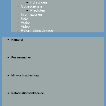
Führungen
Gottesdienste
Predigten
Informationen
Foto
Audio
Video
Reformationsdekade
Kantorei
Posaunenchor
Mittwochnachmittag
Reformationsdekade.de