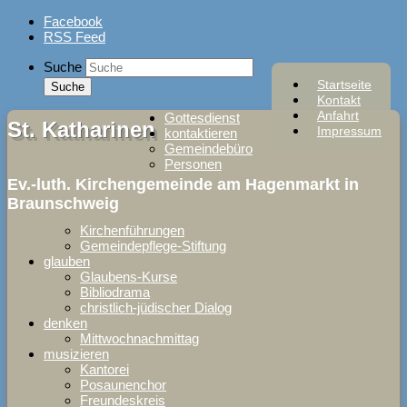
Skip
Facebook
to
RSS Feed
content
Suche
Startseite
Kontakt
Anfahrt
Gottesdienst
St. Katharinen
Impressum
kontaktieren
Gemeindebüro
Personen
Ev.-luth. Kirchengemeinde am Hagenmarkt in
Braunschweig
Kirchenführungen
Gemeindepflege-Stiftung
glauben
Glaubens-Kurse
Bibliodrama
christlich-jüdischer Dialog
denken
Mittwochnachmittag
musizieren
Kantorei
Posaunenchor
Freundeskreis