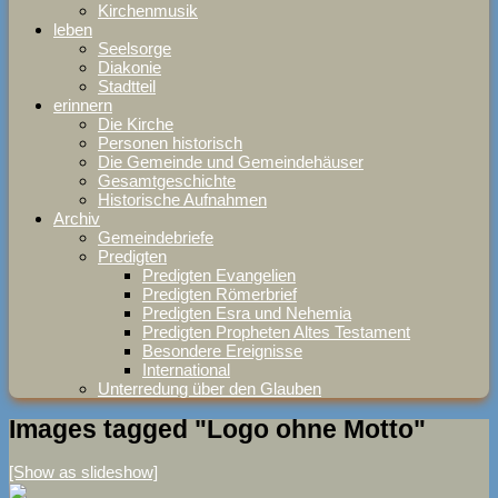
Kirchenmusik
leben
Seelsorge
Diakonie
Stadtteil
erinnern
Die Kirche
Personen historisch
Die Gemeinde und Gemeindehäuser
Gesamtgeschichte
Historische Aufnahmen
Archiv
Gemeindebriefe
Predigten
Predigten Evangelien
Predigten Römerbrief
Predigten Esra und Nehemia
Predigten Propheten Altes Testament
Besondere Ereignisse
International
Unterredung über den Glauben
Images tagged "Logo ohne Motto"
[Show as slideshow]