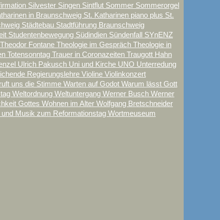
firmation
Silvester
Singen
Sintflut
Sommer
Sommerorgel
atharinen in Braunschweig
St. Katharinen piano plus
St.
schweig
Städtebau
Stadtführung Braunschweig
eit
Studentenbewegung
Südindien
Sündenfall
SYnENZ
Theodor Fontane
Theologie im Gespräch
Theologie in
en
Totensonntag
Trauer in Coronazeiten
Traugott Hahn
enzel
Ulrich Pakusch
Uni und Kirche
UNO
Unterredung
eichende Regierungslehre
Violine
Violinkonzert
ruft uns die Stimme
Warten auf Godot
Warum lässt Gott
stag
Weltordnung
Weltuntergang
Werner Busch
Werner
chkeit Gottes
Wohnen im Alter
Wolfgang Bretschneider
 und Musik zum Reformationstag
Wortmeuseum