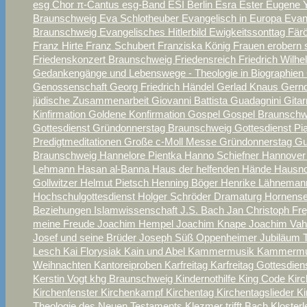
esg Chor π-Cantus
esg-Band
ESI Berlin
Esra
Ester
Eugene 
Braunschweig
Eva Schlotheuber
Evangelisch in Europa
Evan
Braunschweig
Evangelisches Hitlerbild
Ewigkeitssonttag
Fär
Franz Hirte
Franz Schubert
Franziska König
Frauen erobern 
Friedenskonzert Braunschweig
Friedensreich
Friedrich Wilhe
Gedankengänge und Lebenswege - Theologie in Biographien
Genossenschaft
Georg Friedrich Händel
Gerlad Knaus
Gern
jüdische Zusammenarbeit
Giovanni Battista Guadagnini
Gita
Kinfirmation
Goldene Konfirmation
Gospel
Gospel Braunsch
Gottesdienst Gründonnerstag Braunschweig
Gottesdienst P
Predigtmeditationen
Große c-Moll Messe
Gründonnerstag
Gu
Braunschweig
Hannelore Pientka
Hanno Schiefner
Hannover
Lehmann
Hasan al-Banna
Haus der helfenden Hände
Hausno
Gollwitzer
Helmut Pietsch
Henning Böger
Henrike Lähnema
Hochschulgottesdienst
Holger Schröder Dramaturg
Hornense
Beziehungen
Islamwissenschaft
J.S. Bach
Jan Christoph Fr
meine Freude
Joachim Hempel
Joachim Knape
Joachim Va
Josef und seine Brüder
Joseph Süß Oppenheimer
Jubiläum T
Lesch
Kai Florysiak
Kain und Abel
Kammermusik
Kammermus
Weihnachten
Kantoreiproben
Karfreitag
Karfreitag Gottesdie
Kerstin Vogt
khg Braunschweig
Kindernothilfe
King Code
Kirc
Kirchenfenster
Kirchenkampf
Kirchentag
Kirchentagslieder
Ki
Theologie des Neuen Testaments
Klezmer trifft Bach
Kloster