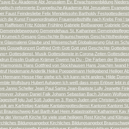
Ysaye
Ev. Akademie Abt Jerusalem
Ev. Erwachsenenbildung Nieder
gelisch-reformierte
Evangelische Akademie Abt Jerusalem
Evangeli
öer
Faust
Feindesliebe
Felix Mendelssohn Bartholdy
Festgottesdiens
sich die Kunst
Frauenordination
Frauenselbsthilfe nach Krebs
Frei ! 
lm Raiffeisen
Fritz Köster
Frühling
Gabriele Beißwanger
Gabriele Ge
Gemeindebewegung
Gemeindehaus St. Katharinen
Gemeindepflegest
d Krumeich
Gesang
Geschichte Braunschweigs
Geschichtstheologi
rre
Glasmalerei
Glaube und Wissenschaft
Globalisierung
Glut im Sch
weig
Gospelkonzert
Gotfried Orth
Gott
Gott und Geschichte
Gottedie
iano+
Gottesdienst. Musik
Gottesdienste in Corona-Zeiten
Gottesdies
drun Ensslin
Gudrun Krämer
Gwenn ha Du - Die Farben der Bretag
 Harmonists
Hans Gottfried von Stockhausen
Hans Joachim Iwand
truf
Heidemarie Anderlik
Heike Poeppelmann
Heiligabend
Heiliger 
nn
Hermann Hesse
Hier stehe ich. Ich kann nicht anders.
Hilde Domi
mble Wolfsburg
Hubert Auhagen
Ich weiß dass mein Erlöser lebt
in 
eye
Janno Scheller
Jean Paul Sartre
Jean-Baptiste Lully
Jeanette Fin
hrmeyer
Johann Daniel Falk
Johann Sebastian Bach
Johann Wolfgan
agestreff Iglu
Jud Süß
Juden im 3. Reich
Juden und Christen
Jugend
ik am Karfreitag
Kantate
Kantatengottesdienst
Kantorei
Kantorei St
nst Braunschweig
Karl Barth
Karl Heim
Katastrophen
Katharinen
Kay 
he der Vernunft
Kirche für viele statt heiligem Rest
Kirche und Klima
rchliches Bildungsangebot
Kirchliches Bildungsangebot Braunschwe
leben
Konfessionelle Krankenhäuser
Konfirmationsjubiläum
Konstant