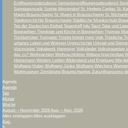
Eröffnungsgottesdienst
Semestereröffnungsgottesdienst
Sen
Sonntagsmusik
Sophie Westendorf
St. Hedwig Caritas
St. K
Magni Braunschweig
St. Magni in Braunschweig
St. Michael
Stadtgeschichte Braunschweig
Städtische Musikschule Bra
Tag der Deutschen Einheit
Tagestreff Iglu
Taizé
Talar und Lipp
Biographien
Theologie und Kirche in Biographien
Thomas Mü
Trickbetrüger
Trompete
Tröstet tröstet mein Volk
Tröstliche T
urbanes Leben und Wohnen
Urgeschichte
Urknall und Stern
Voicesistas
Vokalwerk Hannover
Volkslieder
Volkstrauertag
V
das zu?
Weihnachten
Weihnachtsfeier Mittwochnachmittag
W
Heinemann
Werters Leiden
Widerstand und Ergebung
Wie lie
Wolfgang Huber
Wolfgang Jünke
Wolfgang Wiechers
Wonnem
Wortmuseum
Zerstörung Braunschweigs
Zukunftsprozess d
Agenda
Agenda
Tag
Monat
Woche
August – November 2026
Aug. – Nov. 2026
Alles einklappen
Alles ausklappen
Aug.
9