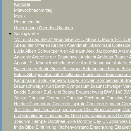
Kantorei
Mittwochnachmittag
Musik
Posaunenchor
Unterredung über den Glauben
Schlagwörter
"Wir sind das Blech"
#FünfteKerze
1. Mose
1. Mose 1-11
1. 
Abend der Offenen Kirchen
Abendmahl
Abendmahl Gottesdie
Lucia
Albert Schweitzer
Alex Aßmann
Alex Jacobowitz
Alter
Anarchie
Anarchie der Staatenwelt
Andacht
Andreas Baader
Apostel St. Magni
Apotheke
Archiv
Arndt Schnepper
Auferst
Bauenrkrieg
Beate Gries
Beienrode
Bekennende Kirche
Beke
Fokus
Bibelgesellschaft
Bibelkunde
Bibelschule
Bibelüberse
Kampmann
Bodo Ramelow
Böger
Bolivien
Bombennacht Br
Braunschweiger Karl Barth-Symposium
Braunschweiger Ver
Budde
Burnout
Buß- und Bettag Braunschweig
BWV 140
BW
Senkel
Christian Tegtmeier
Christian Teichmann
Christine St
Hecker
Coimbatore
Concerto Ispirato
Concerto ispirator
Corn
Teil
Deus dixit
Deutsch-griechischer Chor Braunschweig
Deu
protestantische Ethik und der Geist des Kapitalismus
Die We
Joachim Hempel
Dorothee Sölle
Dorothy Day
Dr. Johannes
in die Bibel
Einführung Kirchenvorstand
Einschulung
Elisabe