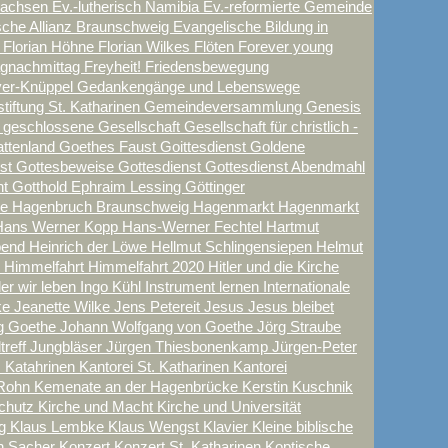
sachsen
Ev.-lutherisch Namibia
Ev.-reformierte Gemeinde
sche Allianz Braunschweig
Evangelische Bildung in
t
Florian Höhne
Florian Wilkes
Flöten
Forever young
tagnachmittag
Freyheit!
Friedensbewegung
yer-Knüppel
Gedankengänge und Lebenswege
iftung St. Katharinen
Gemeindeversammlung
Genesis
e
geschlossene Gesellschaft
Gesellschaft für christlich -
attenland
Goethes Faust
Goittesdienst
Goldene
nst
Gottesbeweise
Gottesdienst
Gottesdienst Abendmahl
nt
Gotthold Ephraim Lessing
Göttinger
ne
Hagenbruch Braunschweig
Hagenmarkt
Hagenmarkt
Hans Werner Kopp
Hans-Werner Fechtel
Hartmut
Abend
Heinrich der Löwe
Hellmut Schlingensiepen
Helmut
n
Himmelfahrt
Himmelfahrt 2020
Hitler und die Kirche
der wir leben
Ingo Kühl
Instrument lernen
Internationale
ke
Jeanette Wilke
Jens Petereit
Jesus
Jesus bleibet
g Goethe
Johann Wolfgang von Goethe
Jörg Straube
treff
Jungbläser
Jürgen Thiesbonenkamp
Jürgen-Peter
. Katahrinen
Kantorei St. Katharinen
Kantorei
Rohn
Kemenate an der Hagenbrücke
Kerstin Kuschnik
schutz
Kirche und Macht
Kirche und Universität
ig
Klaus Lembke
Klaus Wengst
Klavier
Kleine biblische
in Sacher
Konzert
Konzert St. Katharinen
Koptische