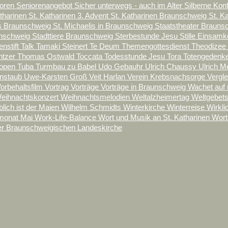
ioren
Seniorenangebot
Sicher unterwegs - auch im Alter
Silberne Kon
atharinen
St. Katharinen 3. Advent
St. Katharinen Braunschweig
St. K
is Braunschweig
St. Michaelis in Braunschweig
Staatstheater Braun
unschweig
Stadttiere Braunschweig
Sterbestunde Jesu
Stille Einsamk
enstift
Talk
Tamaki Steinert
Te Deum
Themengottesdienst
Theodizee
ntzer
Thomas Ostwald
Toccata
Todesstunde Jesu
Tora
Totengedenk
ropen
Tuba
Turmbau zu Babel
Udo Gebauhr
Ulrich Chaussy
Ulrich M
enstaub
Uwe-Karsten Groß
Veit Harlan
Verein Krebsnachsorge
Vergl
orbehaltsfilm
Vortrag
Vorträge
Vorträge in Braunschweig
Wachet auf 
eihnachtskonzert
Weihnachtsmelodien
Weltalzheimertag
Weltgebet
blich ist der Maien
Wilhelm Schmidts
Winterkirche
Winterreise
Wirkli
onat Mai
Work-Life-Balance
Wort und Musik an St. Katharinen
Wort
er Braunschweigischen Landeskirche