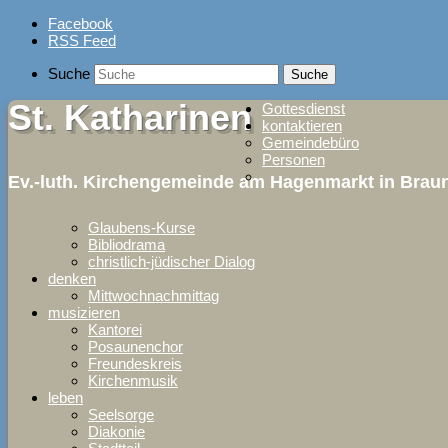
Skip
Facebook
to
RSS Feed
content
Suche
St. Katharinen
Gottesdienst
kontaktieren
Gemeindebüro
Personen
Ev.-luth. Kirchengemeinde am Hagenmarkt in Bra
Glaubens-Kurse
Bibliodrama
christlich-jüdischer Dialog
denken
Mittwochnachmittag
musizieren
Kantorei
Posaunenchor
Freundeskreis
Kirchenmusik
leben
Seelsorge
Diakonie