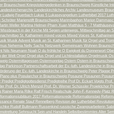
ter Braunschwei
Kriegstotengedenken in Braunschweig
Künstliche Int
Landeskirchenarchiv
Landeskirchliches Archiv
Landesmuseum Brau
er
Ludwig Feuerbach
Lukas 5
Lukasevangelium
Lutherbibel 2017
Lut
 Schröter
Marienstift Braunschweig
Marimbaphon
Marion Dammas
artin Weller
Martina Helmer-Pham Xuan
Matthäus 5 - 7
Matthäusev
n
Missbrauch in der Kirche
Mit Segen unterwegs.
Mittwochmittag an S
nachmittag St. Katharinen
mixed voices
Mixed Voices St. Katharine
usik
Musik Advent
Musik an St. Katharinen
Musik für Orgel und Tro
smus
Nehemia
Nelly Sachs
Netzwerk Gemeinsam Wohnen Braunsc
nt
Nils Neumann
Noah
O du fröhliche
O Ewigkeit du Donnerwort
Obe
 der Welt
Orgel
Orgel plus
Orgel und Lichtinstallation
Orgelmusik
Os
hweig
Ostermittagessen
Ostermonntag
Ostern
Ostern in Braunschw
tag
Parkinson
Partnerschaftsarbeit der Ev.-luth. Landeskirche in B
örderung der Ev.-luth. Landeskirche in Braunschweig
Peter Plagge
P
Piano plus
Popularchor in Braunschweig
Posaune
Posaunen
Posaun
r
Predigt
Predigtgottesdienst
Predigtreihe
Prof Dr. Eckart Voigts
Prof.
tler
Prof. Dr. Ulrich Menzel
Prof. Dr. Werner Schüssler
Projektchor
Pr
ng
Rainer Maria Rilke
Ralf Frisch
Realschule John-F.-Kennedy-Platz
R
formationsjubiläum 2017
Reformationsrede
Reformationstag
Reform
issance
Renate Stauf
Rennelberg
Revision der Lutherbibel
Revolutio
tschke
Rudolf Bultmann
Russenkind
russische Zwangsarbeiterin
Sabi
notrettung
Sehnsucht
Sein und Handeln
Selbstbestimmtes Alter
Sem