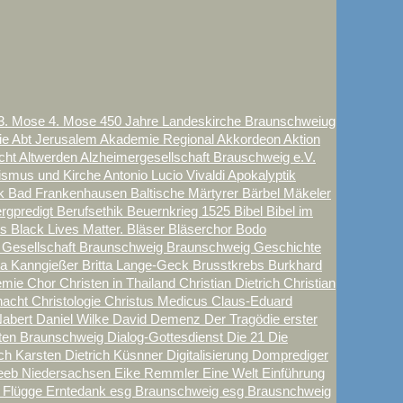
3. Mose
4. Mose
450 Jahre Landeskirche Braunschweiug
e Abt Jerusalem
Akademie Regional
Akkordeon
Aktion
echt
Altwerden
Alzheimergesellschaft Brauschweig e.V.
tismus und Kirche
Antonio Lucio Vivaldi
Apokalyptik
ck
Bad Frankenhausen
Baltische Märtyrer
Bärbel Mäkeler
rgpredigt
Berufsethik
Beuernkrieg 1525
Bibel
Bibel im
ls
Black Lives Matter.
Bläser
Bläserchor
Bodo
 Gesellschaft
Braunschweig
Braunschweig Geschichte
tta Kanngießer
Britta Lange-Geck
Brusstkrebs
Burkhard
emie
Chor
Christen in Thailand
Christian Dietrich
Christian
nacht
Christologie
Christus Medicus
Claus-Eduard
abert
Daniel Wilke
David
Demenz
Der Tragödie erster
aten Braunschweig
Dialog-Gottesdienst
Die 21
Die
ich Karsten
Dietrich Küsnner
Digitalisierung
Domprediger
eeb Niedersachsen
Eike Remmler
Eine Welt
Einführung
k Flügge
Erntedank
esg Braunschweig
esg Brausnchweig