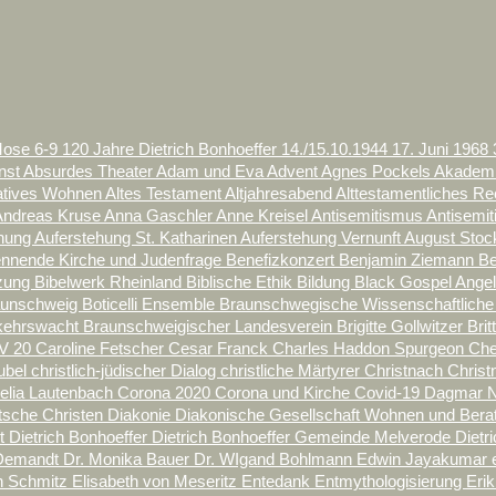
Mose 6-9
120 Jahre Dietrich Bonhoeffer
14./15.10.1944
17. Juni
1968
nst
Absurdes Theater
Adam und Eva
Advent
Agnes Pockels
Akademi
natives Wohnen
Altes Testament
Altjahresabend
Alttestamentliches R
Andreas Kruse
Anna Gaschler
Anne Kreisel
Antisemitismus
Antisemi
ehung
Auferstehung St. Katharinen
Auferstehung Vernunft
August Sto
nnende Kirche und Judenfrage
Benefizkonzert
Benjamin Ziemann
Be
tzung
Bibelwerk Rheinland
Biblische Ethik
Bildung
Black Gospel Ange
aunschweig
Boticelli Ensemble
Braunschwegische Wissenschaftliche
kehrswacht
Braunschweigischer Landesverein
Brigitte Gollwitzer
Bri
V 20
Caroline Fetscher
Cesar Franck
Charles Haddon Spurgeon
Ch
rubel
christlich-jüdischer Dialog
christliche Märtyrer
Christnach
Christ
elia Lautenbach
Corona 2020
Corona und Kirche
Covid-19
Dagmar N
tsche Christen
Diakonie
Diakonische Gesellschaft Wohnen und Ber
lt
Dietrich Bonhoeffer
Dietrich Bonhoeffer Gemeinde Melverode
Dietr
 Demandt
Dr. Monika Bauer
Dr. WIgand Bohlmann
Edwin Jayakumar
th Schmitz
Elisabeth von Meseritz
Entedank
Entmythologisierung
Eri