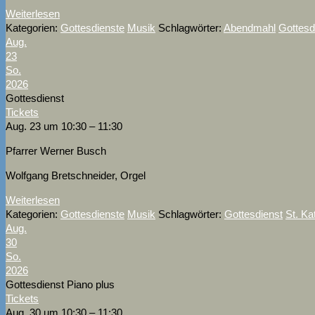
Weiterlesen
Kategorien:
Gottesdienste
Musik
Schlagwörter:
Abendmahl
Gottesd
Aug.
23
So.
2026
Gottesdienst
Tickets
Aug. 23 um 10:30 – 11:30
Pfarrer Werner Busch
Wolfgang Bretschneider, Orgel
Weiterlesen
Kategorien:
Gottesdienste
Musik
Schlagwörter:
Gottesdienst
St. Ka
Aug.
30
So.
2026
Gottesdienst Piano plus
Tickets
Aug. 30 um 10:30 – 11:30