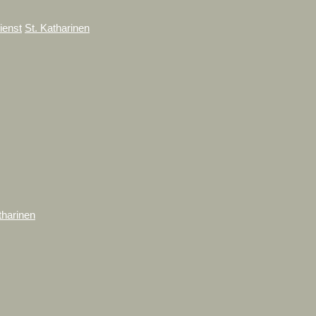
ienst
St. Katharinen
tharinen