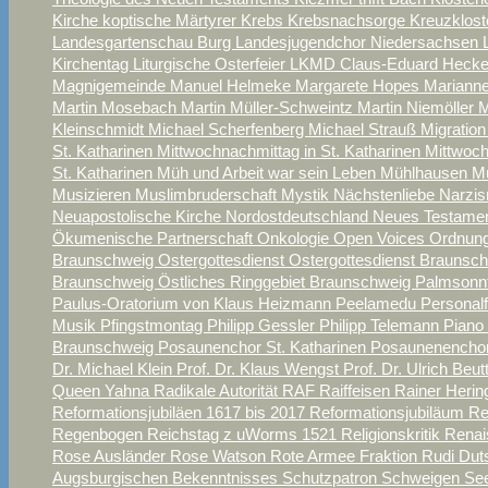
Kirche
koptische Märtyrer
Krebs
Krebsnachsorge
Kreuzklos
Landesgartenschau Burg
Landesjugendchor Niedersachsen
Kirchentag
Liturgische Osterfeier
LKMD Claus-Eduard Heck
Magnigemeinde
Manuel Helmeke
Margarete Hopes
Marianne
Martin Mosebach
Martin Müller-Schweintz
Martin Niemöller
M
Kleinschmidt
Michael Scherfenberg
Michael Strauß
Migratio
St. Katharinen
Mittwochnachmittag in St. Katharinen
Mittwoch
St. Katharinen
Müh und Arbeit war sein Leben
Mühlhausen
M
Musizieren
Muslimbruderschaft
Mystik
Nächstenliebe
Narzi
Neuapostolische Kirche Nordostdeutschland
Neues Testame
Ökumenische Partnerschaft
Onkologie
Open Voices
Ordnung
Braunschweig
Ostergottesdienst
Ostergottesdienst Braunsc
Braunschweig
Östliches Ringgebiet Braunschweig
Palmsonn
Paulus-Oratorium von Klaus Heizmann
Peelamedu
Personalf
Musik
Pfingstmontag
Philipp Gessler
Philipp Telemann
Piano
Braunschweig
Posaunenchor St. Katharinen
Posaunenencho
Dr. Michael Klein
Prof. Dr. Klaus Wengst
Prof. Dr. Ulrich Beut
Queen Yahna
Radikale Autorität
RAF
Raiffeisen
Rainer Heri
Reformationsjubiläen 1617 bis 2017
Reformationsjubiläum
Re
Regenbogen
Reichstag z uWorms 1521
Religionskritik
Rena
Rose Ausländer
Rose Watson
Rote Armee Fraktion
Rudi Du
Augsburgischen Bekenntnisses
Schutzpatron
Schweigen
See