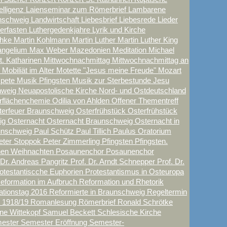
elligenz
Laienseminar zum Römerbrief
Lambarene
nschweig
Landwirtschaft
Liebesbrief
Liebesrede
Lieder
herfasten
Luthergedenkjahre
Lyrik und Kirche
chke
Martin Kohlmann
Martin Luther
Martin Luther King
angelium
Max Weber
Mazedonien
Meditation
Michael
t. Katharinen
Mittwochnachmittag
Mittwochnachmittag an
n
Mobiliät im Alter
Motette "Jesus meine Freude"
Mozart
mpete
Musik Pfingsten
Musik zur Sterbestunde Jesu
hweig
Neuapostolische Kirche Nord- und Ostdeutschland
rflächenchemie
Odilia von Ahlden
Offener Thementreff
terfeuer Braunschweig
Osterfrühstück
Osterfrühstück
eig
Osternacht
Osternacht Braunschweig
Osternacht in
raunschweig
Paul Schütz
Paul Tillich
Paulus Oratorium
eter Stoppok
Peter Zimmerling
Pfingsten
Pfingsten.
en Weihnachten
Posaunenchor
Posaunenchor
 Dr. Andreas Pangritz
Prof. Dr. Arndt Schnepper
Prof. Dr.
otestantiscche Euphorien
Protestantismus in Osteuropa
eformation im Aufbruch
Reformation und Rhetorik
ationstag 2016
Reformierte in Braunschweig
Regeltermin
n 1918/19
Romanlesung
Römerbrief
Ronald Schrötke
ne Wittekopf
Samuel Beckett
Schlesische Kirche
ester
Semester Eröffnung
Semester-