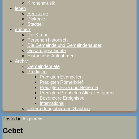
Kirchenmusik
leben
Seelsorge
Diakonie
Stadtteil
erinnern
Die Kirche
Personen historisch
Die Gemeinde und Gemeindehäuser
Gesamtgeschichte
Historische Aufnahmen
Archiv
Gemeindebriefe
Predigten
Predigten Evangelien
Predigten Römerbrief
Predigten Esra und Nehemia
Predigten Propheten Altes Testament
Besondere Ereignisse
International
Unterredung über den Glauben
Posted in
Allgemein
Gebet