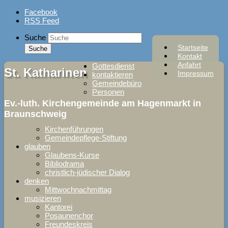
Skip
Facebook
to
RSS Feed
content
Suche
Startseite
Kontakt
Anfahrt
Gottesdienst
St. Katharinen
Impressum
kontaktieren
Gemeindebüro
Personen
Ev.-luth. Kirchengemeinde am Hagenmarkt in
Braunschweig
Kirchenführungen
Gemeindepflege-Stiftung
glauben
Glaubens-Kurse
Bibliodrama
christlich-jüdischer Dialog
denken
Mittwochnachmittag
musizieren
Kantorei
Posaunenchor
Freundeskreis