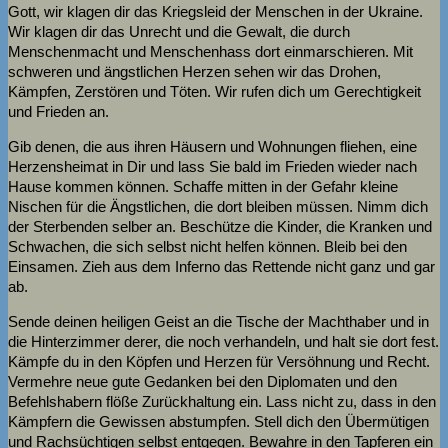
Gott, wir klagen dir das Kriegsleid der Menschen in der Ukraine.
Wir klagen dir das Unrecht und die Gewalt, die durch
Menschenmacht und Menschenhass dort einmarschieren. Mit
schweren und ängstlichen Herzen sehen wir das Drohen,
Kämpfen, Zerstören und Töten. Wir rufen dich um Gerechtigkeit
und Frieden an.
Gib denen, die aus ihren Häusern und Wohnungen fliehen, eine
Herzensheimat in Dir und lass Sie bald im Frieden wieder nach
Hause kommen können. Schaffe mitten in der Gefahr kleine
Nischen für die Ängstlichen, die dort bleiben müssen. Nimm dich
der Sterbenden selber an. Beschütze die Kinder, die Kranken und
Schwachen, die sich selbst nicht helfen können. Bleib bei den
Einsamen. Zieh aus dem Inferno das Rettende nicht ganz und gar
ab.
Sende deinen heiligen Geist an die Tische der Machthaber und in
die Hinterzimmer derer, die noch verhandeln, und halt sie dort fest.
Kämpfe du in den Köpfen und Herzen für Versöhnung und Recht.
Vermehre neue gute Gedanken bei den Diplomaten und den
Befehlshabern flöße Zurückhaltung ein. Lass nicht zu, dass in den
Kämpfern die Gewissen abstumpfen. Stell dich den Übermütigen
und Rachsüchtigen selbst entgegen. Bewahre in den Tapferen ein