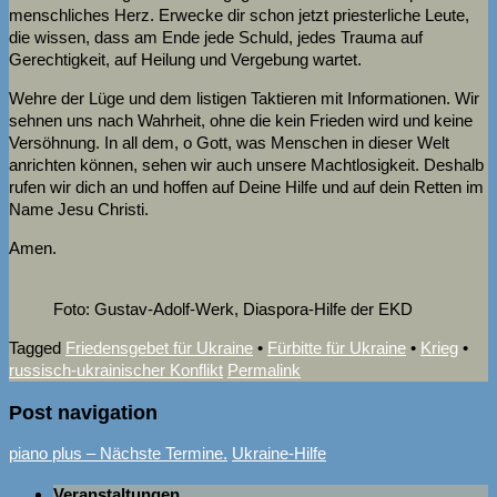
menschliches Herz. Erwecke dir schon jetzt priesterliche Leute,
die wissen, dass am Ende jede Schuld, jedes Trauma auf
Gerechtigkeit, auf Heilung und Vergebung wartet.
Wehre der Lüge und dem listigen Taktieren mit Informationen. Wir
sehnen uns nach Wahrheit, ohne die kein Frieden wird und keine
Versöhnung. In all dem, o Gott, was Menschen in dieser Welt
anrichten können, sehen wir auch unsere Machtlosigkeit. Deshalb
rufen wir dich an und hoffen auf Deine Hilfe und auf dein Retten im
Name Jesu Christi.
Amen.
Foto: Gustav-Adolf-Werk, Diaspora-Hilfe der EKD
Tagged
Friedensgebet für Ukraine
•
Fürbitte für Ukraine
•
Krieg
•
russisch-ukrainischer Konflikt
Permalink
Post navigation
piano plus – Nächste Termine.
Ukraine-Hilfe
Veranstaltungen