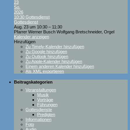
23
So.
2026
10:30
Gottesdienst
Gottesdienst
Aug. 23 um 10:30 – 11:30
Pfarrer Werner Busch Wolfgang Bretschneider, Orgel
Kalender anzeigen
Hinzufügen
Zu Timely-Kalender hinzufügen
Zu Google hinzufügen
Zu Outlook hinzufügen
Zu Apple-Kalender hinzufügen
Einem anderen Kalender hinzufügen
Als XML exportieren
Beitragskategorien
Veranstaltungen
Musik
Vorträge
Führungen
Gottesdienste
Predigten
Informationen
Foto
Audio