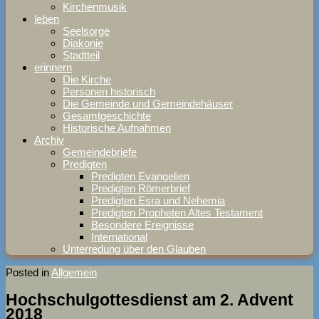
Kirchenmusik
leben
Seelsorge
Diakonie
Stadtteil
erinnern
Die Kirche
Personen historisch
Die Gemeinde und Gemeindehäuser
Gesamtgeschichte
Historische Aufnahmen
Archiv
Gemeindebriefe
Predigten
Predigten Evangelien
Predigten Römerbrief
Predigten Esra und Nehemia
Predigten Propheten Altes Testament
Besondere Ereignisse
International
Unterredung über den Glauben
Posted in
Allgemein
Hochschulgottesdienst am 2. Advent
2018