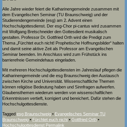
Alle Jahre wieder feiert die Katharinengemeinde zusammen mit
dem Evangelischen Seminar (TU Braunschweig) und der
Studierendengemeinde (esg) am 2. Advent einen
Hochschulgottesdienst. Der esg-Chor pi-cantus wird zusammen
mit Wolfgang Bretschneider den Gottesdient musikalisch
gestalten. Professor Dr. Gottfried Orth wird die Predigt zum
Thema „Fürchtet euch nicht! Prophetische Hoffnungsbilder“ halten
und damit seine aktive Zeit als Professor am Evangelischen
Seminar beenden. Im Anschluss wird zum Frühstück ins
barrierefreie Gemeindehaus eingeladen.
Mit mehreren Hochschulgottesdiensten im Jahreslauf pflegen die
Katharinengemeinde und die esg Braunschweig den Austausch
zwischen Kirche und Universität. Wissenschaftliche Themen
können religiöse Bedeutung haben und Sinnfragen aufwerfen.
Glaubensthemen wiederum werden von wissenschaftlichen
Erkenntnissen vertieft, korrigiert und bereichert. Dafür stehen die
Hochschulgottesdienste.
Tagged
esg Braunschweig
•
Evangelisches Seminar TU
Braunschweig
•
Fürchtet euch nicht
•
Gottfried Orth
•
Hochschulgottesdienst
Permalink