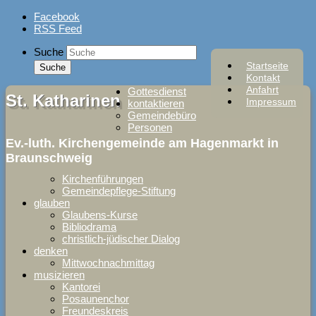
Skip
Facebook
to
RSS Feed
content
Suche
Startseite
Kontakt
Anfahrt
Gottesdienst
St. Katharinen
Impressum
kontaktieren
Gemeindebüro
Personen
Ev.-luth. Kirchengemeinde am Hagenmarkt in
Braunschweig
Kirchenführungen
Gemeindepflege-Stiftung
glauben
Glaubens-Kurse
Bibliodrama
christlich-jüdischer Dialog
denken
Mittwochnachmittag
musizieren
Kantorei
Posaunenchor
Freundeskreis