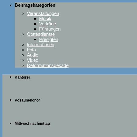
Beitragskategorien
Veranstaltungen
Musik
Vorträge
Führungen
Gottesdienste
Predigten
Informationen
Foto
Audio
Video
Reformationsdekade
Kantorei
Posaunenchor
Mittwochnachmittag