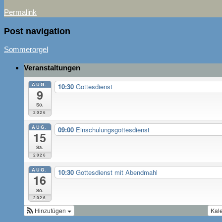
Permalink
Post navigation
Sommerorgel
Veranstaltungen
AUG.
10:30
Gottesdienst
9
So.
2026
AUG.
09:00
Einschulungsgottesdienst
15
Sa.
2026
AUG.
10:30
Gottesdienst mit Abendmahl
16
So.
2026
Hinzufügen
Kal