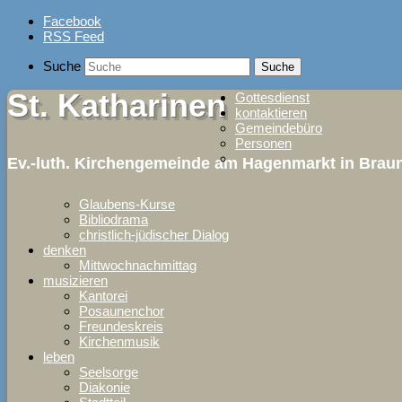
Skip
Facebook
to
RSS Feed
content
Suche
St. Katharinen
Gottesdienst
kontaktieren
Gemeindebüro
Personen
Ev.-luth. Kirchengemeinde am Hagenmarkt in Bra
Glaubens-Kurse
Bibliodrama
christlich-jüdischer Dialog
denken
Mittwochnachmittag
musizieren
Kantorei
Posaunenchor
Freundeskreis
Kirchenmusik
leben
Seelsorge
Diakonie