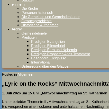
Stadtteil
erinnern
Die Kirche
Personen historisch
Die Gemeinde und Gemeindehäuser
Gesamtgeschichte
Historische Aufnahmen
Archiv
Gemeindebriefe
Predigten
Predigten Evangelien
Predigten Römerbrief
Predigten Esra und Nehemia
Predigten Propheten Altes Testament
Besondere Ereignisse
International
Unterredung über den Glauben
Posted in
Allgemein
„Lyric on the Rocks“ Mittwochnachmitt
1. Juli 2026 um 15 Uhr „Mittwochnachmittag an St. Katharinen
Unser beliebter Thementreff „Mittwochnachmittag an St. Katharinen“
Eis versprechen einen lockeren und unterhaltsamen Nachmittag mit