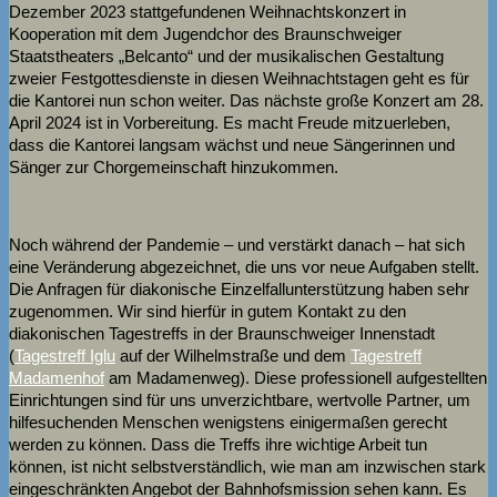
Dezember 2023 stattgefundenen Weihnachtskonzert in
Kooperation mit dem Jugendchor des Braunschweiger
Staatstheaters „Belcanto“ und der musikalischen Gestaltung
zweier Festgottesdienste in diesen Weihnachtstagen geht es für
die Kantorei nun schon weiter. Das nächste große Konzert am 28.
April 2024 ist in Vorbereitung. Es macht Freude mitzuerleben,
dass die Kantorei langsam wächst und neue Sängerinnen und
Sänger zur Chorgemeinschaft hinzukommen.
Noch während der Pandemie – und verstärkt danach – hat sich
eine Veränderung abgezeichnet, die uns vor neue Aufgaben stellt.
Die Anfragen für diakonische Einzelfallunterstützung haben sehr
zugenommen. Wir sind hierfür in gutem Kontakt zu den
diakonischen Tagestreffs in der Braunschweiger Innenstadt
(
Tagestreff Iglu
auf der Wilhelmstraße und dem
Tagestreff
Madamenhof
am Madamenweg). Diese professionell aufgestellten
Einrichtungen sind für uns unverzichtbare, wertvolle Partner, um
hilfesuchenden Menschen wenigstens einigermaßen gerecht
werden zu können. Dass die Treffs ihre wichtige Arbeit tun
können, ist nicht selbstverständlich, wie man am inzwischen stark
eingeschränkten Angebot der Bahnhofsmission sehen kann. Es