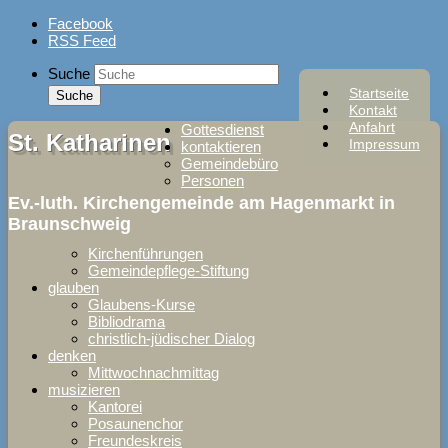
Skip
Facebook
to
RSS Feed
content
Suche
Startseite
Kontakt
Anfahrt
Gottesdienst
St. Katharinen
Impressum
kontaktieren
Gemeindebüro
Personen
Ev.-luth. Kirchengemeinde am Hagenmarkt in
Braunschweig
Kirchenführungen
Gemeindepflege-Stiftung
glauben
Glaubens-Kurse
Bibliodrama
christlich-jüdischer Dialog
denken
Mittwochnachmittag
musizieren
Kantorei
Posaunenchor
Freundeskreis