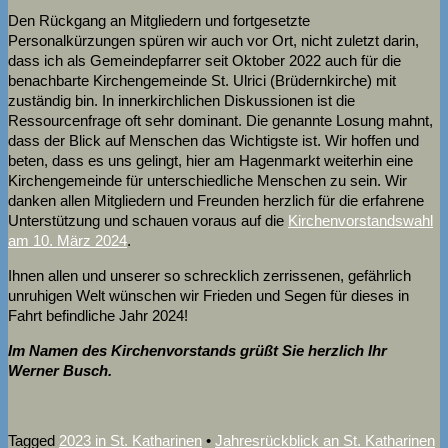
Den Rückgang an Mitgliedern und fortgesetzte
Personalkürzungen spüren wir auch vor Ort, nicht zuletzt darin,
dass ich als Gemeindepfarrer seit Oktober 2022 auch für die
benachbarte Kirchengemeinde St. Ulrici (Brüdernkirche) mit
zuständig bin. In innerkirchlichen Diskussionen ist die
Ressourcenfrage oft sehr dominant. Die genannte Losung mahnt,
dass der Blick auf Menschen das Wichtigste ist. Wir hoffen und
beten, dass es uns gelingt, hier am Hagenmarkt weiterhin eine
Kirchengemeinde für unterschiedliche Menschen zu sein. Wir
danken allen Mitgliedern und Freunden herzlich für die erfahrene
Unterstützung und schauen voraus auf die
Kirchenvorstandswahl
am 10. März 2024
.
Ihnen allen und unserer so schrecklich zerrissenen, gefährlich
unruhigen Welt wünschen wir Frieden und Segen für dieses in
Fahrt befindliche Jahr 2024!
Im Namen des Kirchenvorstands grüßt Sie herzlich Ihr
Werner Busch.
Tagged
2023 in St. Katharinen
•
Jahresrückblick an St. Katharinen