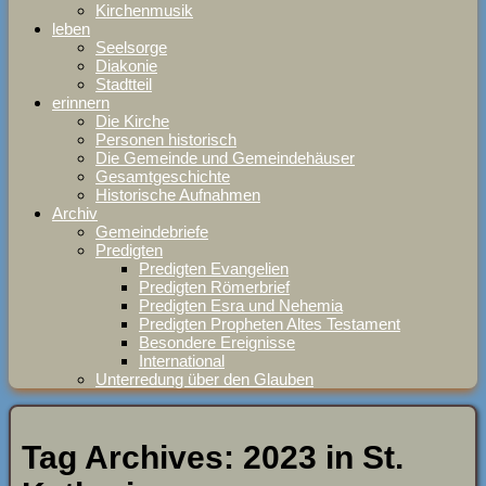
Kirchenmusik
leben
Seelsorge
Diakonie
Stadtteil
erinnern
Die Kirche
Personen historisch
Die Gemeinde und Gemeindehäuser
Gesamtgeschichte
Historische Aufnahmen
Archiv
Gemeindebriefe
Predigten
Predigten Evangelien
Predigten Römerbrief
Predigten Esra und Nehemia
Predigten Propheten Altes Testament
Besondere Ereignisse
International
Unterredung über den Glauben
Tag Archives:
2023 in St.