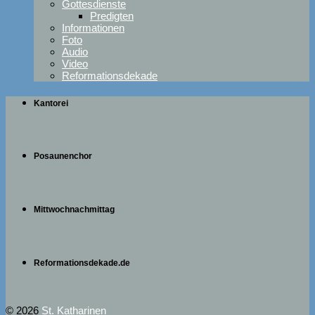
Gottesdienste
Predigten
Informationen
Foto
Audio
Video
Reformationsdekade
Kantorei
Posaunenchor
Mittwochnachmittag
Reformationsdekade.de
© 2026
St. Katharinen