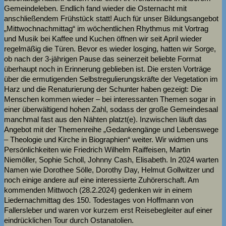
Gemeindeleben. Endlich fand wieder die Osternacht mit
anschließendem Frühstück statt! Auch für unser Bildungsangebot
„Mittwochnachmittag“ im wöchentlichen Rhythmus mit Vortrag
und Musik bei Kaffee und Kuchen öffnen wir seit April wieder
regelmäßig die Türen. Bevor es wieder losging, hatten wir Sorge,
ob nach der 3-jährigen Pause das seinerzeit beliebte Format
überhaupt noch in Erinnerung geblieben ist. Die ersten Vorträge
über die ermutigenden Selbstregulierungskräfte der Vegetation im
Harz und die Renaturierung der Schunter haben gezeigt: Die
Menschen kommen wieder – bei interessanten Themen sogar in
einer überwältigend hohen Zahl, sodass der große Gemeindesaal
manchmal fast aus den Nähten platzt(e). Inzwischen läuft das
Angebot mit der Themenreihe „Gedankengänge und Lebenswege
– Theologie und Kirche in Biographien“ weiter. Wir widmen uns
Persönlichkeiten wie Friedrich Wilhelm Raiffeisen, Martin
Niemöller, Sophie Scholl, Johnny Cash, Elisabeth. In 2024 warten
Namen wie Dorothee Sölle, Dorothy Day, Helmut Gollwitzer und
noch einige andere auf eine interessierte Zuhörerschaft. Am
kommenden Mittwoch (28.2.2024) gedenken wir in einem
Liedernachmittag des 150. Todestages von Hoffmann von
Fallersleber und waren vor kurzem erst Reisebegleiter auf einer
eindrücklichen Tour durch Ostanatolien.