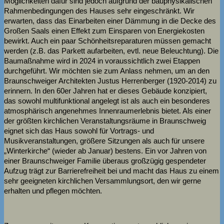
Möglichkeiten dafür sind jedoch aufgrund der bauphysikalischen
Rahmenbedingungen des Hauses sehr eingeschränkt. Wir
erwarten, dass das Einarbeiten einer Dämmung in die Decke des
Großen Saals einen Effekt zum Einsparen von Energiekosten
bewirkt. Auch ein paar Schönheitsreparaturen müssen gemacht
werden (z.B. das Parkett aufarbeiten, evtl. neue Beleuchtung). Die
Baumaßnahme wird in 2024 in voraussichtlich zwei Etappen
durchgeführt. Wir möchten sie zum Anlass nehmen, um an den
Braunschweiger Architekten Justus Herrenberger (1920-2014) zu
erinnern. In den 60er Jahren hat er dieses Gebäude konzipiert,
das sowohl multifunktional angelegt ist als auch ein besonderes
atmosphärisch angenehmes Innenraumerlebnis bietet. Als einer
der größten kirchlichen Veranstaltungsräume in Braunschweig
eignet sich das Haus sowohl für Vortrags- und
Musikveranstaltungen, größere Sitzungen als auch für unsere
„Winterkirche“ (wieder ab Januar) bestens. Ein vor Jahren von
einer Braunschweiger Familie überaus großzügig gespendeter
Aufzug trägt zur Barrierefreiheit bei und macht das Haus zu einem
sehr geeigneten kirchlichen Versammlungsort, den wir gerne
erhalten und pflegen möchten.