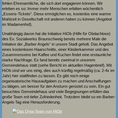
fehlen Ehrenamtliche, die sich dort engagieren können. Wir
erleben es so: Immer mehr Menschen erbitten wöchentlich
„Essens-Tickets“. Diese ermöglichen es, kostenlos eine warme
Mahlzeit in Gesellschaft mit anderen haben zu können (Angebot
im Madamenhof).
Unabhängig davon hat die Initiative HiOb (Hilfe für Obdachlose)
des Ev. Sozialwerks Braunschweig bereits mehrere Male die
Initiative der „Barber Angels“ in unsere Stadt geholt. Das Angebot
eines kostenlosen Haarschnitts, einer Kleiderkammer und des
Zusammenseins bei Kaffee und Kuchen findet eine erstaunliche
starke Nachfrage. Es fand bereits zweimal in unserem
Gemeindehaus statt (siehe Bericht im aktuellen Hagenbrief). Mit
HiOb sind wir uns einig, dies auch künftig regelmäßig (ca. 2-4x im
Jahr) hier stattfinden zu lassen. Es gibt noch einige
organisatorische Hausaufgaben zu machen und Anschaffungen
zu tätigen, um besser für den Ansturm gerüstet zu sein. Ein gut
besuchtes Gemeindehaus und viele Begegnungen erfüllen das
große Team mit tiefer Zufriedenheit. Trotzdem bleibt so ein Barber-
Angels-Tag eine Herausforderung.