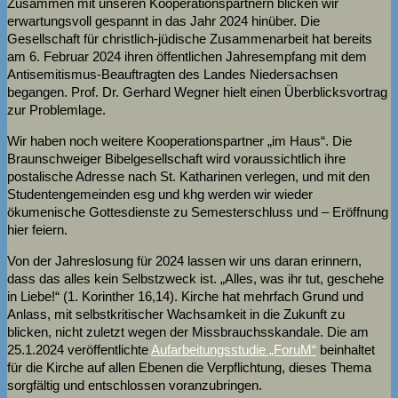
Zusammen mit unseren Kooperationspartnern blicken wir
erwartungsvoll gespannt in das Jahr 2024 hinüber. Die
Gesellschaft für christlich-jüdische Zusammenarbeit hat bereits
am 6. Februar 2024 ihren öffentlichen Jahresempfang mit dem
Antisemitismus-Beauftragten des Landes Niedersachsen
begangen. Prof. Dr. Gerhard Wegner hielt einen Überblicksvortrag
zur Problemlage.
Wir haben noch weitere Kooperationspartner „im Haus“. Die
Braunschweiger Bibelgesellschaft wird voraussichtlich ihre
postalische Adresse nach St. Katharinen verlegen, und mit den
Studentengemeinden esg und khg werden wir wieder
ökumenische Gottesdienste zu Semesterschluss und – Eröffnung
hier feiern.
Von der Jahreslosung für 2024 lassen wir uns daran erinnern,
dass das alles kein Selbstzweck ist. „Alles, was ihr tut, geschehe
in Liebe!“ (1. Korinther 16,14). Kirche hat mehrfach Grund und
Anlass, mit selbstkritischer Wachsamkeit in die Zukunft zu
blicken, nicht zuletzt wegen der Missbrauchsskandale. Die am
25.1.2024 veröffentlichte
Aufarbeitungsstudie „ForuM“
beinhaltet
für die Kirche auf allen Ebenen die Verpflichtung, dieses Thema
sorgfältig und entschlossen voranzubringen.