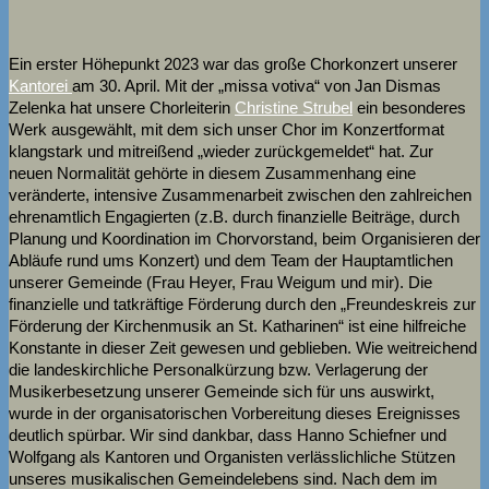
Ein erster Höhepunkt 2023 war das große Chorkonzert unserer
Kantorei
am 30. April. Mit der „missa votiva“ von Jan Dismas
Zelenka hat unsere Chorleiterin
Christine Strubel
ein besonderes
Werk ausgewählt, mit dem sich unser Chor im Konzertformat
klangstark und mitreißend „wieder zurückgemeldet“ hat. Zur
neuen Normalität gehörte in diesem Zusammenhang eine
veränderte, intensive Zusammenarbeit zwischen den zahlreichen
ehrenamtlich Engagierten (z.B. durch finanzielle Beiträge, durch
Planung und Koordination im Chorvorstand, beim Organisieren der
Abläufe rund ums Konzert) und dem Team der Hauptamtlichen
unserer Gemeinde (Frau Heyer, Frau Weigum und mir). Die
finanzielle und tatkräftige Förderung durch den „Freundeskreis zur
Förderung der Kirchenmusik an St. Katharinen“ ist eine hilfreiche
Konstante in dieser Zeit gewesen und geblieben. Wie weitreichend
die landeskirchliche Personalkürzung bzw. Verlagerung der
Musikerbesetzung unserer Gemeinde sich für uns auswirkt,
wurde in der organisatorischen Vorbereitung dieses Ereignisses
deutlich spürbar. Wir sind dankbar, dass Hanno Schiefner und
Wolfgang als Kantoren und Organisten verlässlichliche Stützen
unseres musikalischen Gemeindelebens sind. Nach dem im