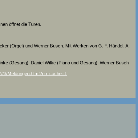
inen öffnet die Türen.
cker (Orgel) und Werner Busch. Mit Werken von G. F. Händel, A.
 Finke (Gesang), Daniel Wilke (Piano und Gesang), Werner Busch
317//3/Meldungen.html?no_cache=1