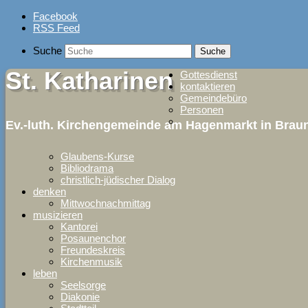
Skip
Facebook
to
RSS Feed
content
Suche
St. Katharinen
Gottesdienst
kontaktieren
Gemeindebüro
Personen
Ev.-luth. Kirchengemeinde am Hagenmarkt in Bra
Glaubens-Kurse
Bibliodrama
christlich-jüdischer Dialog
denken
Mittwochnachmittag
musizieren
Kantorei
Posaunenchor
Freundeskreis
Kirchenmusik
leben
Seelsorge
Diakonie