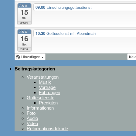
AUG.
09:00
Einschulungsgottesdienst
15
Sa.
2026
AUG.
10:30
Gottesdienst mit Abendmahl
16
So.
2026
Hinzufügen
Kal
Beitragskategorien
Veranstaltungen
Musik
Vorträge
Führungen
Gottesdienste
Predigten
Informationen
Foto
Audio
Video
Reformationsdekade