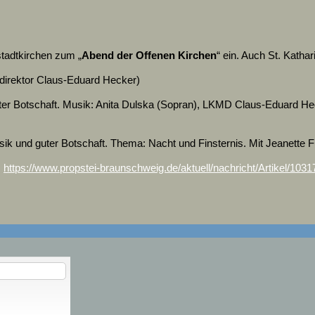
stadtkirchen zum „
Abend
der Offenen Kirchen
“ ein. Auch St. Kathar
direktor Claus-Eduard Hecker)
uter Botschaft. Musik: Anita Dulska (Sopran), LKMD Claus-Eduard He
sik und guter Botschaft. Thema: Nacht und Finsternis. Mit Jeanette
:
https://www.propstei-braunschweig.de/aktuell/nachricht/Artikel/10