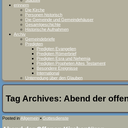
Stadtteil
erinnern
Die Kirche
Personen historisch
Die Gemeinde und Gemeindehäuser
Gesamtgeschichte
Historische Aufnahmen
Archiv
Gemeindebriefe
Predigten
Predigten Evangelien
Predigten Römerbrief
Predigten Esra und Nehemia
Predigten Propheten Altes Testament
Besondere Ereignisse
International
Unterredung über den Glauben
Tag Archives:
Abend der offe
Posted in
Allgemein
•
Gottesdienste