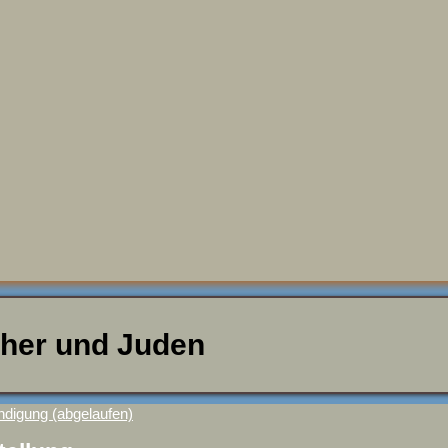
ther und Juden
digung (abgelaufen)