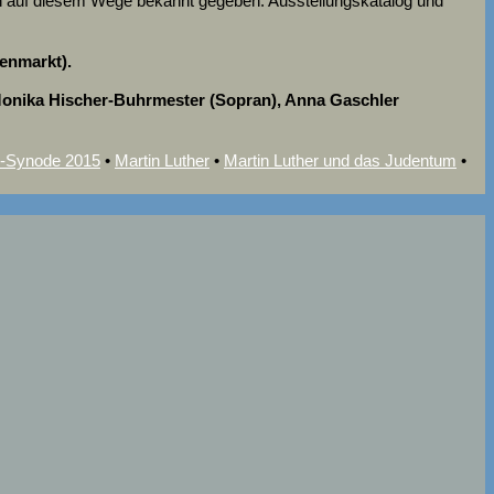
en auf diesem Wege bekannt gegeben. Ausstellungskatalog und
enmarkt).
Monika Hischer-Buhrmester (Sopran), Anna Gaschler
-Synode 2015
•
Martin Luther
•
Martin Luther und das Judentum
•