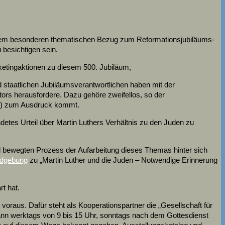
einem besonderen thematischen Bezug zum Reformationsjubiläums-
 besichtigen sein.
ketingaktionen zu diesem 500. Jubiläum,
d staatlichen Jubiläumsverantwortlichen haben mit der
tors herausfordere. Dazu gehöre zweifellos, so der
543) zum Ausdruck kommt.
ndetes Urteil über Martin Luthers Verhältnis zu den Juden zu
d bewegten Prozess der Aufarbeitung dieses Themas hinter sich
dgebung
zu „Martin Luther und die Juden – Notwendige Erinnerung
t hat.
raus. Dafür steht als Kooperationspartner die „Gesellschaft für
g kann werktags von 9 bis 15 Uhr, sonntags nach dem Gottesdienst