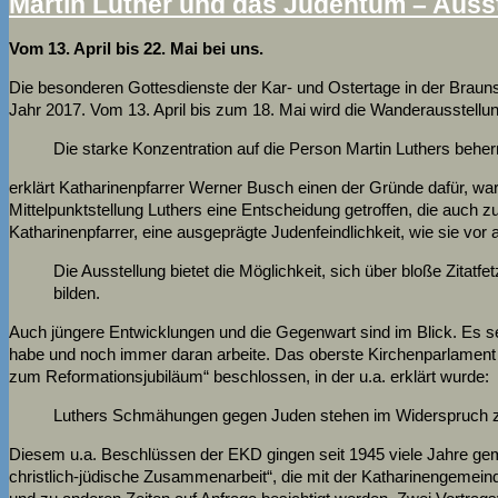
Martin Luther und das Judentum – Auss
Vom 13. April bis 22. Mai bei uns.
Die besonderen Gottesdienste der Kar- und Ostertage in der Bra
Jahr 2017. Vom 13. April bis zum 18. Mai wird die Wanderausstellu
Die starke Konzentration auf die Person Martin Luthers behe
erklärt Katharinenpfarrer Werner Busch einen der Gründe dafür, war
Mittelpunktstellung Luthers eine Entscheidung getroffen, die auch 
Katharinenpfarrer, eine ausgeprägte Judenfeindlichkeit, wie sie vo
Die Ausstellung bietet die Möglichkeit, sich über bloße Zitat
bilden.
Auch jüngere Entwicklungen und die Gegenwart sind im Blick. Es s
habe und noch immer daran arbeite. Das oberste Kirchenparlamen
zum Reformationsjubiläum“ beschlossen, in der u.a. erklärt wurde:
Luthers Schmähungen gegen Juden stehen im Widerspruch zum
Diesem u.a. Beschlüssen der EKD gingen seit 1945 viele Jahre gem
christlich-jüdische Zusammenarbeit“, die mit der Katharinengemeinde