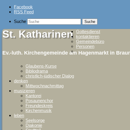
Skip
Facebook
to
RSS Feed
content
Suche
St. Katharinen
Gottesdienst
kontaktieren
Gemeindebüro
Personen
Ev.-luth. Kirchengemeinde am Hagenmarkt in Bra
Glaubens-Kurse
Bibliodrama
christlich-jüdischer Dialog
denken
Mittwochnachmittag
musizieren
Kantorei
Posaunenchor
Freundeskreis
Kirchenmusik
leben
Seelsorge
Diakonie