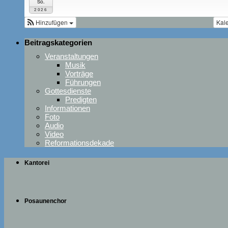
So.
2026
Hinzufügen
Kal
Beitragskategorien
Veranstaltungen
Musik
Vorträge
Führungen
Gottesdienste
Predigten
Informationen
Foto
Audio
Video
Reformationsdekade
Kantorei
Posaunenchor