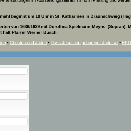
gsveranstaltungen im Ausstellungszeitraum sind in Planung und werd
mahl beginnt um 18 Uhr in St. Katharinen in Braunschweig (Hag
nzerten von 1636/1639 mit Dorothea Spielmann-Meyns (Sopran), 
t hält Pfarrer Werner Busch.
den
•
Christen und Juden
•
Dass Jesus ein geborener Jude sei
•
EKD