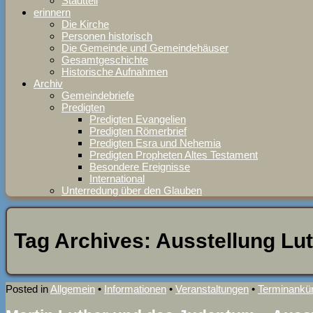
Stadtteil
erinnern
Die Kirche
Personen historisch
Die Gemeinde und Gemeindehäuser
Gesamtgeschichte
Historische Aufnahmen
Archiv
Gemeindebriefe
Predigten
Predigten Evangelien
Predigten Römerbrief
Predigten Esra und Nehemia
Predigten Propheten Altes Testament
Besondere Ereignisse
International
Unterredung über den Glauben
Tag Archives:
Ausstellung Lu
Posted in
Allgemein
•
Informationen
•
Veranstaltungen
•
Terminankün