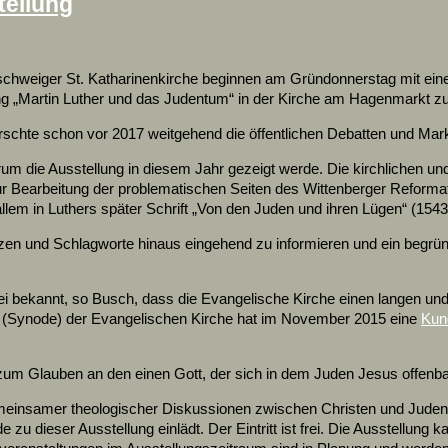
tellung
unschweiger St. Katharinenkirche beginnen am Gründonnerstag mit 
ng „Martin Luther und das Judentum“ in der Kirche am Hagenmarkt zu
rrschte schon vor 2017 weitgehend die öffentlichen Debatten und Mar
um die Ausstellung in diesem Jahr gezeigt werde. Die kirchlichen un
zur Bearbeitung der problematischen Seiten des Wittenberger Reforma
r allem in Luthers später Schrift „Von den Juden und ihren Lügen“ (1
fetzen und Schlagworte hinaus eingehend zu informieren und ein begrü
ei bekannt, so Busch, dass die Evangelische Kirche einen langen un
t (Synode) der Evangelischen Kirche hat im November 2015 eine
Kun
 Glauben an den einen Gott, der sich in dem Juden Jesus offenbar
einsamer theologischer Diskussionen zwischen Christen und Juden vo
 zu dieser Ausstellung einlädt. Der Eintritt ist frei. Die Ausstellun