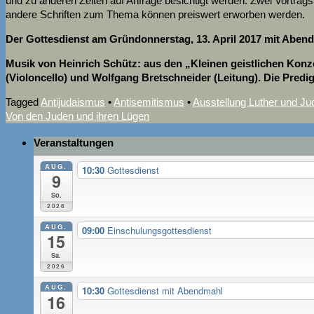
und zu anderen Zeiten auf Anfrage besichtigt werden. Zwei Vortra
andere Schriften zum Thema können preiswert erworben werden.
Der Gottesdienst am Gründonnerstag, 13. April 2017 mit Abend
Musik von
Heinrich Schütz: aus den „Kleinen geistlichen Ko
(Violoncello) und Wolfgang Bretschneider (Leitung). Die Predig
Tagged
Antijudaismus
•
Antisemitismus
•
Ausstellung Luther und Ju
Von den Juden und ihren Lügen
Veranstaltungen
AUG.
10:30
Gottesdienst
9
So.
2026
AUG.
09:00
Einschulungsgottesdienst
15
Sa.
2026
AUG.
10:30
Gottesdienst mit Abendmahl
16