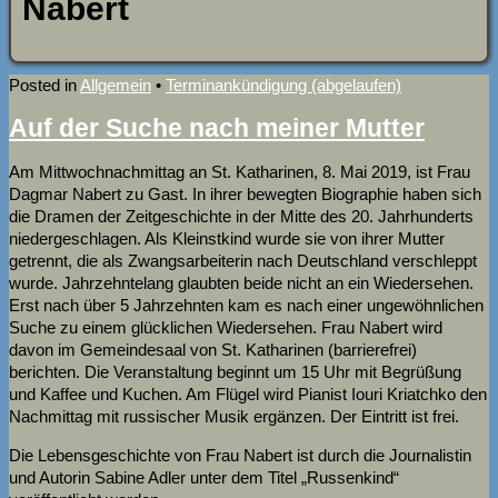
Nabert
Posted in
Allgemein
•
Terminankündigung (abgelaufen)
Auf der Suche nach meiner Mutter
Am Mittwochnachmittag an St. Katharinen, 8. Mai 2019, ist Frau
Dagmar Nabert zu Gast. In ihrer bewegten Biographie haben sich
die Dramen der Zeitgeschichte in der Mitte des 20. Jahrhunderts
niedergeschlagen. Als Kleinstkind wurde sie von ihrer Mutter
getrennt, die als Zwangsarbeiterin nach Deutschland verschleppt
wurde. Jahrzehntelang glaubten beide nicht an ein Wiedersehen.
Erst nach über 5 Jahrzehnten kam es nach einer ungewöhnlichen
Suche zu einem glücklichen Wiedersehen. Frau Nabert wird
davon im Gemeindesaal von St. Katharinen (barrierefrei)
berichten. Die Veranstaltung beginnt um 15 Uhr mit Begrüßung
und Kaffee und Kuchen. Am Flügel wird Pianist Iouri Kriatchko den
Nachmittag mit russischer Musik ergänzen. Der Eintritt ist frei.
Die Lebensgeschichte von Frau Nabert ist durch die Journalistin
und Autorin Sabine Adler unter dem Titel „Russenkind“