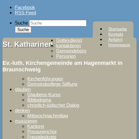
Skip
Facebook
to
RSS Feed
content
Suche
Startseite
Kontakt
Anfahrt
Gottesdienst
St. Katharinen
Impressum
kontaktieren
Gemeindebüro
Personen
Ev.-luth. Kirchengemeinde am Hagenmarkt in
Braunschweig
Kirchenführungen
Gemeindepflege-Stiftung
glauben
Glaubens-Kurse
Bibliodrama
christlich-jüdischer Dialog
denken
Mittwochnachmittag
musizieren
Kantorei
Posaunenchor
Freundeskreis