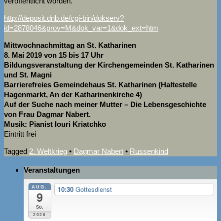
veröffentlicht worden.
http://deposit.dnb.de/cgi-bin/dokserv?
id=2878046&prov=M&dok_var=1&dok_ext=htm
Mittwochnachmittag an St. Katharinen
8. Mai 2019 von 15 bis 17 Uhr
Bildungsveranstaltung der Kirchengemeinden St. Katharinen
und St. Magni
Barrierefreies Gemeindehaus St. Katharinen (Haltestelle
Hagenmarkt, An der Katharinenkirche 4)
Auf der Suche nach meiner Mutter – Die Lebensgeschichte
von Frau Dagmar Nabert.
Musik: Pianist Iouri Kriatchko
Eintritt frei
Tagged
2. Weltkrieg
•
Dagmar Nabert
•
Russenkind
Veranstaltungen
AUG.
10:30
Gottesdienst
9
So.
2026