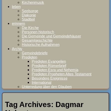
Kirchenmusik
leben
Seelsorge
Diakonie
Stadtteil
erinnern
Die Kirche
Personen historisch
Die Gemeinde und Gemeindehäuser
Gesamtgeschichte
Historische Aufnahmen
Archiv
Gemeindebriefe
Predigten
Predigten Evangelien
Predigten Römerbrief
Predigten Esra und Nehemia
Predigten Propheten Altes Testament
Besondere Ereignisse
International
Unterredung über den Glauben
Tag Archives:
Dagmar