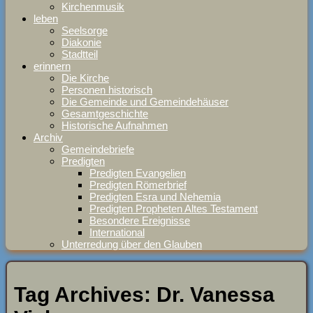
Kirchenmusik
leben
Seelsorge
Diakonie
Stadtteil
erinnern
Die Kirche
Personen historisch
Die Gemeinde und Gemeindehäuser
Gesamtgeschichte
Historische Aufnahmen
Archiv
Gemeindebriefe
Predigten
Predigten Evangelien
Predigten Römerbrief
Predigten Esra und Nehemia
Predigten Propheten Altes Testament
Besondere Ereignisse
International
Unterredung über den Glauben
Tag Archives:
Dr. Vanessa