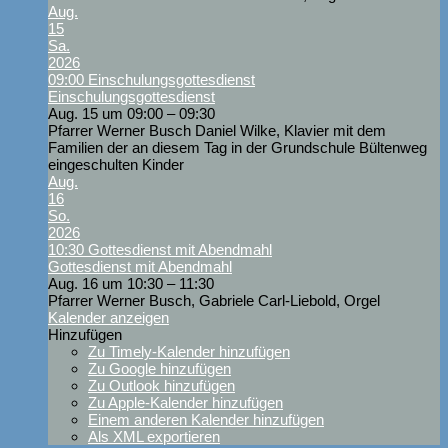
Aug.
15
Sa.
2026
09:00
Einschulungsgottesdienst
Einschulungsgottesdienst
Aug. 15 um 09:00 – 09:30
Pfarrer Werner Busch Daniel Wilke, Klavier mit dem
Familien der an diesem Tag in der Grundschule Bültenweg
eingeschulten Kinder
Aug.
16
So.
2026
10:30
Gottesdienst mit Abendmahl
Gottesdienst mit Abendmahl
Aug. 16 um 10:30 – 11:30
Pfarrer Werner Busch, Gabriele Carl-Liebold, Orgel
Kalender anzeigen
Hinzufügen
Zu Timely-Kalender hinzufügen
Zu Google hinzufügen
Zu Outlook hinzufügen
Zu Apple-Kalender hinzufügen
Einem anderen Kalender hinzufügen
Als XML exportieren