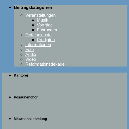
Beitragskategorien
Veranstaltungen
Musik
Vorträge
Führungen
Gottesdienste
Predigten
Informationen
Foto
Audio
Video
Reformationsdekade
Kantorei
Posaunenchor
Mittwochnachmittag