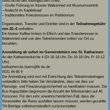
Geschichte des thüringischen Ortes.
– Große Führung im Kloster Walkenried mit Museumseintritt
– Andacht im Kapitelsaal‘
– traditionelles Kniesteressen im Refektorium
Organisation, Transfer und Eintritte sind in der
Teilnahmegebühr
von 20,-€
enthalten.
Ein kleiner Kaffee-Imbiss in Ellrich und das Kniesteressen in
Walkenried sind von den Teilnehmenden selbst vor Ort zu
bezahlen.
Anmeldung ab sofort im Gemeindebüro von St. Katharinen:
An der Katharinenkirche 4 (Di 16-18 Uhr, Do 16-18 Uhr, Fr 10-12
Uhr)
katharinen.bs.buero@
lk-bs.de
0531 44 66 9
Die Anmeldung wird erst mit Entrichtung des Teilnahmebetrages
verbindlich; bitte haben Sie Verständnis, dass wir dies zur
Planungs- und Finazierungssicherheit so handhaben müssen. Die
Bus-Kapazitäten begrenzen die Anzahl der Mitreisenden auf 40
Personen. Für den sehr unwahrscheinlichen Fall, dass die
Veranstalter die Reise ausfallen lassen müssen, werden gezahlte
TN-Beträge selbstverständlich zurückerstattet.