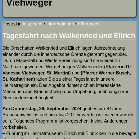
Viehweger
Posted in
Allgemein
•
Informationen
•
Führungen
Tagesfahrt nach Walkenried und Ellrich
Die Ortschaften Walkenried und Ellrich lagen Jahrzehntelang
einander durch die innerdeutsche Grenze getrennt gegenüber.
Durch Mauerfall und Wiedervereinigung sind sie wieder zu
Nachbarn geworden. Wir gebürtigen Walkenrieder (
Pfarrerin Dr.
Vanessa Viehweger, St. Martini)
und
(Pfarrer Werner Busch,
St. Katharinen)
laden Sie zu einer Tagesfahrt in unsere
Heimatregion ein. Das Angebot richtet sich an interessierte
Menschen aus Braunschweig und Umgebung, unabhängig von
Gemeindebzugehörigkeit.
Am Donnerstag, 26. September 2024
geht es um 9 Uhr in
Braunschweig los und um etwa 20 Uhr werden wir wieder zurück
sein. Folgendes Programm ist vorgesehen, kleine Änderungen
vorbehalten.
– Führung im Heimatmuseum Ellrich mit Einblicken in die bewegte