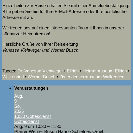
Einzelheiten zur Reise erhalten Sie mit einer Anmeldebestätigung.
Bitte geben Sie hierfür Ihre E-Mail-Adresse oder Ihre postalische
Adresse mit an.
Wir freuen uns auf einen interessanten Tag mit Ihnen in unserer
südharzer Heimatregion!
Herzliche Grüße von Ihrer Reiseleitung
Vanessa Viehweger und Werner Busch
Tagged
Dr. Vanessa Viehweger
•
Ellrich
•
Heimatmuseum Ellrich
•
Walkenried
•
Werner Busch
•
Zisterziensermuseum Walkenried
Veranstaltungen
Aug.
9
So.
2026
10:30
Gottesdienst
Gottesdienst
Aug. 9 um 10:30 – 11:30
Pfarrer Werner Busch Hanno Schiefner, Orgel