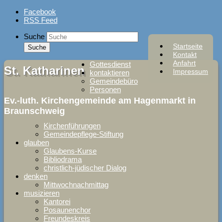
Skip
Facebook
to
RSS Feed
content
Suche
Startseite
Kontakt
Anfahrt
Gottesdienst
St. Katharinen
Impressum
kontaktieren
Gemeindebüro
Personen
Ev.-luth. Kirchengemeinde am Hagenmarkt in
Braunschweig
Kirchenführungen
Gemeindepflege-Stiftung
glauben
Glaubens-Kurse
Bibliodrama
christlich-jüdischer Dialog
denken
Mittwochnachmittag
musizieren
Kantorei
Posaunenchor
Freundeskreis