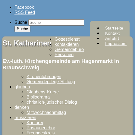
Skip
Facebook
to
RSS Feed
content
Suche
Startseite
Kontakt
Anfahrt
Gottesdienst
St. Katharinen
Impressum
kontaktieren
Gemeindebüro
Personen
Ev.-luth. Kirchengemeinde am Hagenmarkt in
Braunschweig
Kirchenführungen
Gemeindepflege-Stiftung
glauben
Glaubens-Kurse
Bibliodrama
christlich-jüdischer Dialog
denken
Mittwochnachmittag
musizieren
Kantorei
Posaunenchor
Freundeskreis