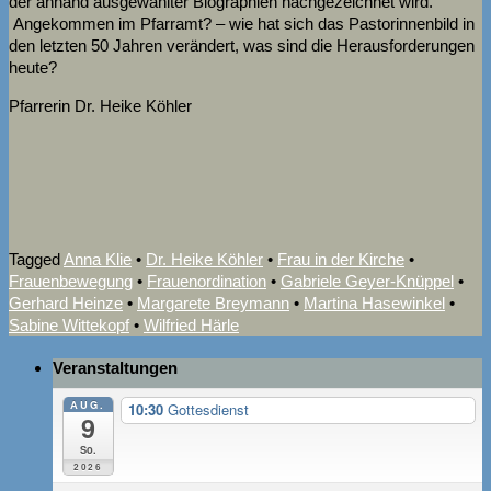
der anhand ausgewählter Biographien nachgezeichnet wird.
Angekommen im Pfarramt? – wie hat sich das Pastorinnenbild in
den letzten 50 Jahren verändert, was sind die Herausforderungen
heute?
Pfarrerin Dr. Heike Köhler
Tagged
Anna Klie
•
Dr. Heike Köhler
•
Frau in der Kirche
•
Frauenbewegung
•
Frauenordination
•
Gabriele Geyer-Knüppel
•
Gerhard Heinze
•
Margarete Breymann
•
Martina Hasewinkel
•
Sabine Wittekopf
•
Wilfried Härle
Veranstaltungen
AUG.
10:30
Gottesdienst
9
So.
2026