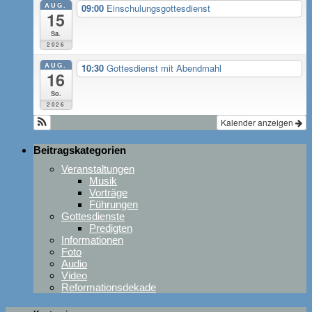
AUG.
09:00
Einschulungsgottesdienst
15
Sa.
2026
AUG.
10:30
Gottesdienst mit Abendmahl
16
So.
2026
Kalender anzeigen
Beitragskategorien
Veranstaltungen
Musik
Vorträge
Führungen
Gottesdienste
Predigten
Informationen
Foto
Audio
Video
Reformationsdekade