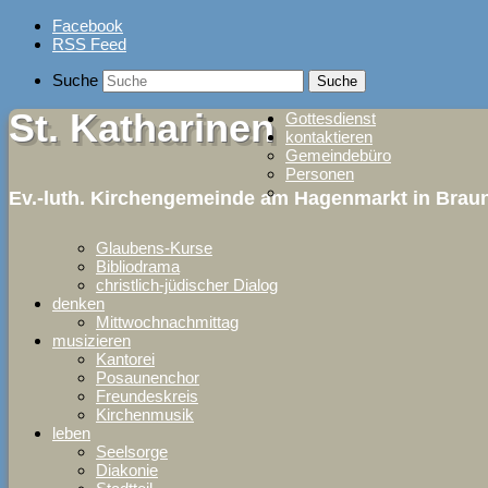
Skip
Facebook
to
RSS Feed
content
Suche
St. Katharinen
Gottesdienst
kontaktieren
Gemeindebüro
Personen
Ev.-luth. Kirchengemeinde am Hagenmarkt in Bra
Glaubens-Kurse
Bibliodrama
christlich-jüdischer Dialog
denken
Mittwochnachmittag
musizieren
Kantorei
Posaunenchor
Freundeskreis
Kirchenmusik
leben
Seelsorge
Diakonie