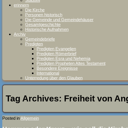
Stadtteil
erinnern
Die Kirche
Personen historisch
Die Gemeinde und Gemeindehäuser
Gesamtgeschichte
Historische Aufnahmen
Archiv
Gemeindebriefe
Predigten
Predigten Evangelien
Predigten Römerbrief
Predigten Esra und Nehemia
Predigten Propheten Altes Testament
Besondere Ereignisse
International
Unterredung über den Glauben
Tag Archives:
Freiheit von An
Posted in
Allgemein