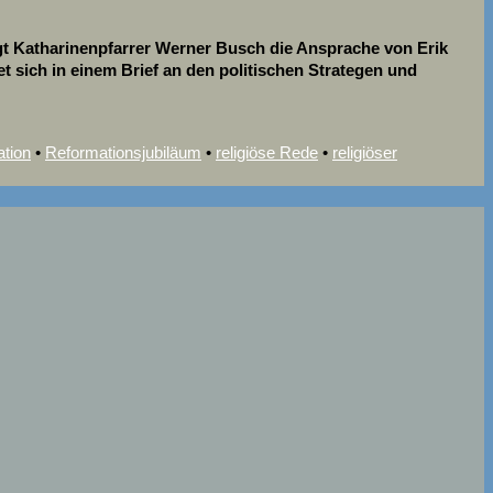
gt Katharinenpfarrer Werner Busch die Ansprache von Erik
 sich in einem Brief an den politischen Strategen und
tion
•
Reformationsjubiläum
•
religiöse Rede
•
religiöser