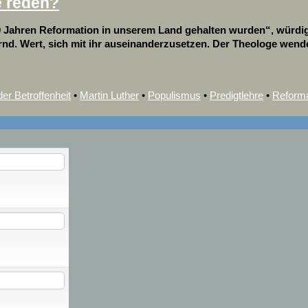
e reden?
00 Jahren Reformation in unserem Land gehalten wurden“, würdi
nd. Wert, sich mit ihr auseinanderzusetzen. Der Theologe wendet
er Betroffenheit
•
Martin Luther
•
Populismus
•
Predigtlehre
•
Reforma