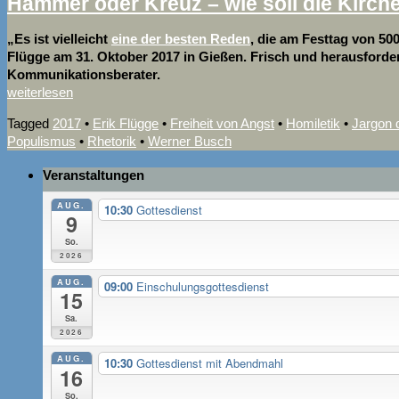
Hammer oder Kreuz – wie soll die Kirch
„Es ist vielleicht
eine der besten Reden
, die am Festtag von 5
Flügge am 31. Oktober 2017 in Gießen. Frisch und herausforder
Kommunikationsberater.
weiterlesen
Tagged
2017
•
Erik Flügge
•
Freiheit von Angst
•
Homiletik
•
Jargon d
Populismus
•
Rhetorik
•
Werner Busch
Veranstaltungen
AUG.
10:30
Gottesdienst
9
So.
2026
AUG.
09:00
Einschulungsgottesdienst
15
Sa.
2026
AUG.
10:30
Gottesdienst mit Abendmahl
16
So.