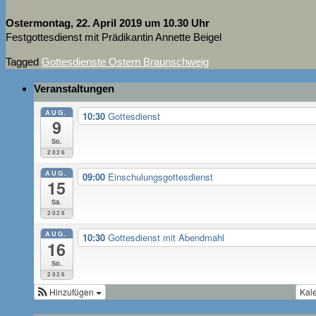
Ostermontag, 22. April 2019 um 10.30 Uhr
Festgottesdienst mit Prädikantin Annette Beigel
Tagged
Gottesdienste Ostern Braunschweig
Veranstaltungen
AUG.
10:30
Gottesdienst
9
So.
2026
AUG.
09:00
Einschulungsgottesdienst
15
Sa.
2026
AUG.
10:30
Gottesdienst mit Abendmahl
16
So.
2026
Hinzufügen
Kal