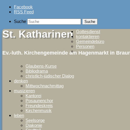
Skip
Facebook
to
RSS Feed
content
Suche
St. Katharinen
Gottesdienst
kontaktieren
Gemeindebüro
Personen
Ev.-luth. Kirchengemeinde am Hagenmarkt in Bra
Glaubens-Kurse
Bibliodrama
christlich-jüdischer Dialog
denken
Mittwochnachmittag
musizieren
Kantorei
Posaunenchor
Freundeskreis
Kirchenmusik
leben
Seelsorge
Diakonie