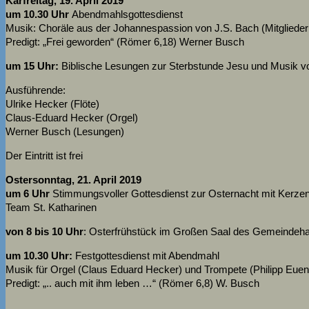
Karfreitag, 19. April 2019
um 10.30 Uhr
Abendmahlsgottesdienst
Musik: Choräle aus der Johannespassion von J.S. Bach (Mitglieder
Predigt: „Frei geworden“ (Römer 6,18) Werner Busch
um 15 Uhr:
Biblische Lesungen zur Sterbstunde Jesu und Musik vo
Ausführende:
Ulrike Hecker (Flöte)
Claus-Eduard Hecker (Orgel)
Werner Busch (Lesungen)
Der Eintritt ist frei
Ostersonntag, 21. April 2019
um 6 Uhr
Stimmungsvoller Gottesdienst zur Osternacht mit Kerzen
Team St. Katharinen
von 8 bis 10 Uhr
: Osterfrühstück im Großen Saal des Gemeindehause
um 10.30 Uhr:
Festgottesdienst mit Abendmahl
Musik für Orgel (Claus Eduard Hecker) und Trompete (Philipp Euen
Predigt: „.. auch mit ihm leben …“ (Römer 6,8) W. Busch