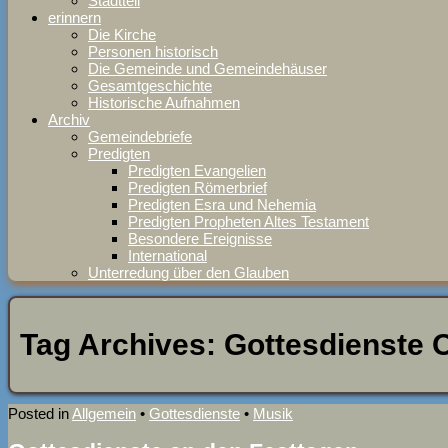
Stadtteil
erinnern
Die Kirche
Personen historisch
Die Gemeinde und Gemeindehäuser
Gesamtgeschichte
Historische Aufnahmen
Archiv
Gemeindebriefe
Predigten
Predigten Evangelien
Predigten Römerbrief
Predigten Esra und Nehemia
Predigten Propheten Altes Testament
Besondere Ereignisse
International
Unterredung über den Glauben
Tag Archives:
Gottesdienste 
Posted in
Allgemein
•
Gottesdienste
•
Musik