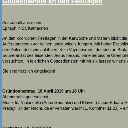
Gottesdienste an den Festtagen
Ausschnitt aus einem
Epitaph in St. Katharinen
An den kirchlichen Festtagen in der Karwoche und Ostern blickt d
Auferstandenen vor seinen ungläubigen Jüngern. Mit hoher Erzählkun
den Zeilen steht wie auf ihnen. Kein Voyeurismus, der sich an Bruta
Souveränität des leidenden Jesus heraus, ohne heroische Überhöhun
versuchten. In feierlichen Gottesdiensten mit Musik lassen wir un
Sie sind herzlich eingeladen!
Gründonnerstag, 18.April 2019 um 18 Uhr
Abendmahlsgottesdienst
Musik für Violoncello (Anna Gaschler) und Klavier (Claus-Eduard H
Predigt: „In der Nacht, da er verraten ward“ (1. Korinther 11,23) 