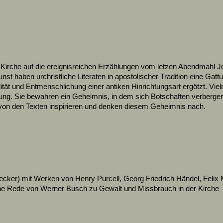
ie Kirche auf die ereignisreichen Erzählungen vom letzen Abendmahl
st haben urchristliche Literaten in apostolischer Tradition eine Gat
lität und Entmenschlichung einer antiken Hinrichtungsart ergötzt. Vie
g. Sie bewahren ein Geheimnis, in dem sich Botschaften verbergen, di
s von den Texten inspirieren und denken diesem Geheimnis nach.
ecker) mit Werken von Henry Purcell, Georg Friedrich Händel, Felix 
– eine Rede von Werner Busch zu Gewalt und Missbrauch in der Kirche