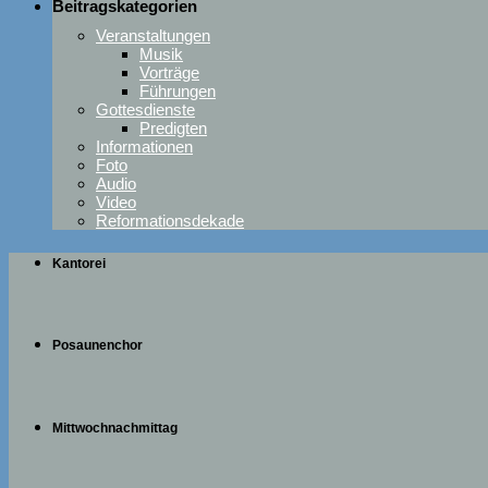
Beitragskategorien
Veranstaltungen
Musik
Vorträge
Führungen
Gottesdienste
Predigten
Informationen
Foto
Audio
Video
Reformationsdekade
Kantorei
Posaunenchor
Mittwochnachmittag