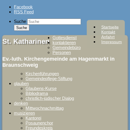
Skip
Facebook
to
RSS Feed
content
Suche
Startseite
Kontakt
Anfahrt
Gottesdienst
St. Katharinen
Impressum
kontaktieren
Gemeindebüro
Personen
Ev.-luth. Kirchengemeinde am Hagenmarkt in
Braunschweig
Kirchenführungen
Gemeindepflege-Stiftung
glauben
Glaubens-Kurse
Bibliodrama
christlich-jüdischer Dialog
denken
Mittwochnachmittag
musizieren
Kantorei
Posaunenchor
Freundeskreis