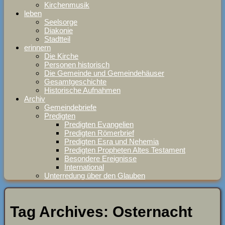
Kirchenmusik
leben
Seelsorge
Diakonie
Stadtteil
erinnern
Die Kirche
Personen historisch
Die Gemeinde und Gemeindehäuser
Gesamtgeschichte
Historische Aufnahmen
Archiv
Gemeindebriefe
Predigten
Predigten Evangelien
Predigten Römerbrief
Predigten Esra und Nehemia
Predigten Propheten Altes Testament
Besondere Ereignisse
International
Unterredung über den Glauben
Tag Archives:
Osternacht