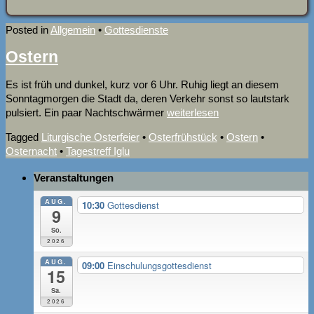
Posted in
Allgemein
•
Gottesdienste
Ostern
Es ist früh und dunkel, kurz vor 6 Uhr. Ruhig liegt an diesem
Sonntagmorgen die Stadt da, deren Verkehr sonst so lautstark
pulsiert. Ein paar Nachtschwärmer
weiterlesen
Tagged
Liturgische Osterfeier
•
Osterfrühstück
•
Ostern
•
Osternacht
•
Tagestreff Iglu
Veranstaltungen
AUG.
10:30
Gottesdienst
9
So.
2026
AUG.
09:00
Einschulungsgottesdienst
15
Sa.
2026