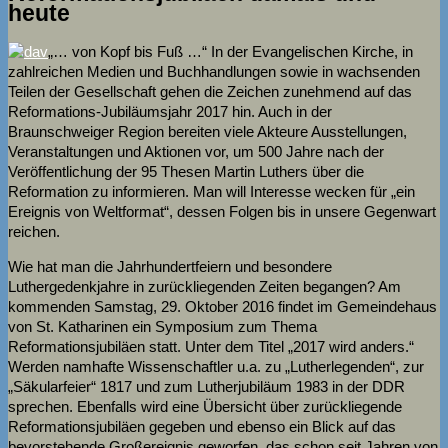
heute
„… von Kopf bis Fuß …“ In der Evangelischen Kirche, in
zahlreichen Medien und Buchhandlungen sowie in wachsenden
Teilen der Gesellschaft gehen die Zeichen zunehmend auf das
Reformations-Jubiläumsjahr 2017 hin. Auch in der
Braunschweiger Region bereiten viele Akteure Ausstellungen,
Veranstaltungen und Aktionen vor, um 500 Jahre nach der
Veröffentlichung der 95 Thesen Martin Luthers über die
Reformation zu informieren. Man will Interesse wecken für „ein
Ereignis von Weltformat“, dessen Folgen bis in unsere Gegenwart
reichen.
Wie hat man die Jahrhundertfeiern und besondere
Luthergedenkjahre in zurückliegenden Zeiten begangen? Am
kommenden Samstag, 29. Oktober 2016 findet im Gemeindehaus
von St. Katharinen ein Symposium zum Thema
Reformationsjubiläen statt. Unter dem Titel „2017 wird anders.“
Werden namhafte Wissenschaftler u.a. zu „Lutherlegenden“, zur
„Säkularfeier“ 1817 und zum Lutherjubiläum 1983 in der DDR
sprechen. Ebenfalls wird eine Übersicht über zurückliegende
Reformationsjubiläen gegeben und ebenso ein Blick auf das
bevorstehende Großereignis geworfen, das schon seit Jahren von