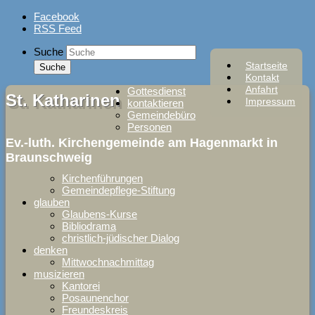
Skip
Facebook
to
RSS Feed
content
Suche
Startseite
Kontakt
Anfahrt
Gottesdienst
St. Katharinen
Impressum
kontaktieren
Gemeindebüro
Personen
Ev.-luth. Kirchengemeinde am Hagenmarkt in
Braunschweig
Kirchenführungen
Gemeindepflege-Stiftung
glauben
Glaubens-Kurse
Bibliodrama
christlich-jüdischer Dialog
denken
Mittwochnachmittag
musizieren
Kantorei
Posaunenchor
Freundeskreis