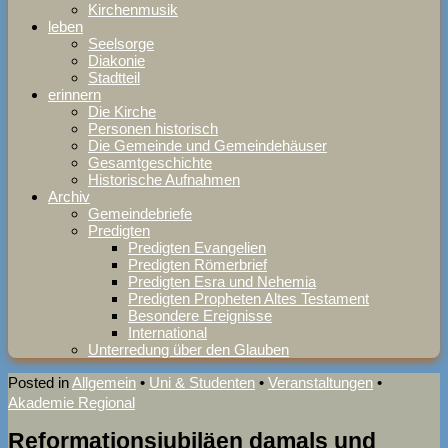
Kirchenmusik
leben
Seelsorge
Diakonie
Stadtteil
erinnern
Die Kirche
Personen historisch
Die Gemeinde und Gemeindehäuser
Gesamtgeschichte
Historische Aufnahmen
Archiv
Gemeindebriefe
Predigten
Predigten Evangelien
Predigten Römerbrief
Predigten Esra und Nehemia
Predigten Propheten Altes Testament
Besondere Ereignisse
International
Unterredung über den Glauben
Posted in
Allgemein
•
Uni & Studenten
•
Veranstaltungen
•
Akademie Regional
Reformationsjubiläen damals und