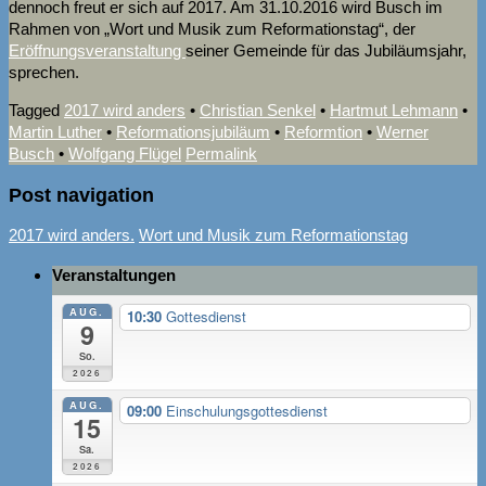
dennoch freut er sich auf 2017. Am 31.10.2016 wird Busch im
Rahmen von „Wort und Musik zum Reformationstag“, der
Eröffnungsveranstaltung
seiner Gemeinde für das Jubiläumsjahr,
sprechen.
Tagged
2017 wird anders
•
Christian Senkel
•
Hartmut Lehmann
•
Martin Luther
•
Reformationsjubiläum
•
Reformtion
•
Werner
Busch
•
Wolfgang Flügel
Permalink
Post navigation
2017 wird anders.
Wort und Musik zum Reformationstag
Veranstaltungen
AUG.
10:30
Gottesdienst
9
So.
2026
AUG.
09:00
Einschulungsgottesdienst
15
Sa.
2026