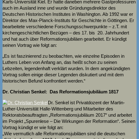
Karls-Universität Kiel. Er hatte daneben mehrere Gastprofessuren
auch im Ausland inne und wurde Gründungsdirektor des
Deutschen Historischen Institutes in Washington. Ab 1992 war er
Direktor des Max-Planck-Instituts für Geschichte in Göttingen. Er
bearbeitete verschiedene Forschungsschwerpunkte – z.T. mit
kirchengeschichtlichen Bezügen – des 17. bis 20. Jahrhundert
und hat auch über Reformationsjubiläen gearbeitet. Er kündigt
seinen Vortrag wie folgt an:
„Es ist faszinierend zu beobachten, wie einzelne Episoden in
Luthers Leben von Anfang an, das heißt schon zu seinen
Lebzeiten, legendenhaft verklärt wurden. In dem angekündigten
Vortrag sollen einige dieser Legenden diskutiert und mit dem
historischen Befund konfrontiert werden.“
Dr. Christian Senkel: Das Reformationsjubiläum 1817
Dr. Senkel ist Privatdozent der Martin-
Luther-Universität Halle-Wittenberg und Mitarbeiter des
Rektoratsbeauftragten „Reformationsjubiläum 2017“ und arbeitet
im Projekt „Spurenlese – Die Wirkungen der Reformation“. Seinen
Vortrag kündigt er wie folgt an:
„Wie vermutlich alle Reformationsjubiläen sind die deutschen