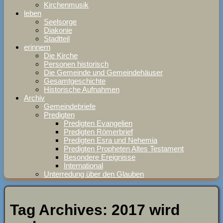
Kirchenmusik
leben
Seelsorge
Diakonie
Stadtteil
erinnern
Die Kirche
Personen historisch
Die Gemeinde und Gemeindehäuser
Gesamtgeschichte
Historische Aufnahmen
Archiv
Gemeindebriefe
Predigten
Predigten Evangelien
Predigten Römerbrief
Predigten Esra und Nehemia
Predigten Propheten Altes Testament
Besondere Ereignisse
International
Unterredung über den Glauben
Tag Archives:
2017 wird