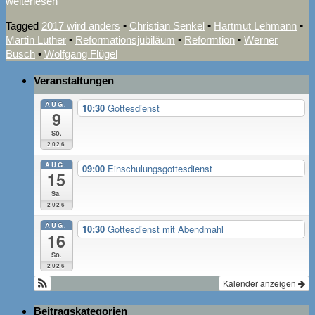
weiterlesen
Tagged
2017 wird anders
•
Christian Senkel
•
Hartmut Lehmann
•
Martin Luther
•
Reformationsjubiläum
•
Reformtion
•
Werner
Busch
•
Wolfgang Flügel
Veranstaltungen
AUG.
10:30
Gottesdienst
9
So.
2026
AUG.
09:00
Einschulungsgottesdienst
15
Sa.
2026
AUG.
10:30
Gottesdienst mit Abendmahl
16
So.
2026
Kalender anzeigen
Beitragskategorien