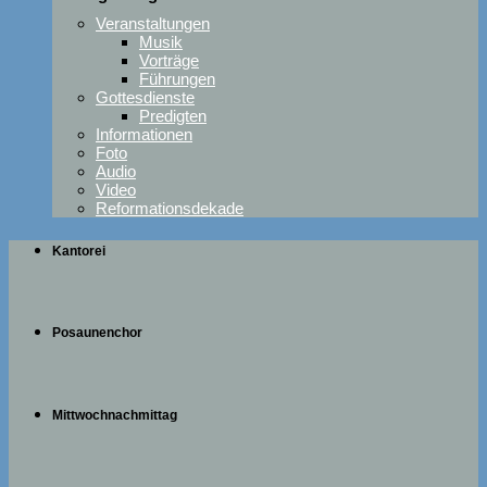
Veranstaltungen
Musik
Vorträge
Führungen
Gottesdienste
Predigten
Informationen
Foto
Audio
Video
Reformationsdekade
Kantorei
Posaunenchor
Mittwochnachmittag