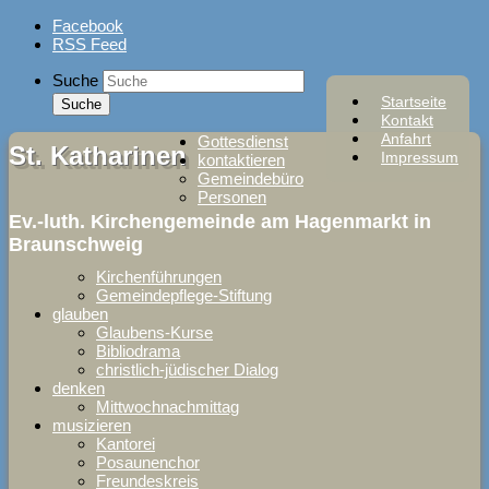
Skip
Facebook
to
RSS Feed
content
Suche
Startseite
Kontakt
Anfahrt
Gottesdienst
St. Katharinen
Impressum
kontaktieren
Gemeindebüro
Personen
Ev.-luth. Kirchengemeinde am Hagenmarkt in
Braunschweig
Kirchenführungen
Gemeindepflege-Stiftung
glauben
Glaubens-Kurse
Bibliodrama
christlich-jüdischer Dialog
denken
Mittwochnachmittag
musizieren
Kantorei
Posaunenchor
Freundeskreis