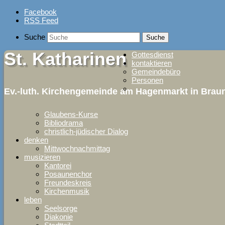
Skip
Facebook
to
RSS Feed
content
Suche
St. Katharinen
Gottesdienst
kontaktieren
Gemeindebüro
Personen
Ev.-luth. Kirchengemeinde am Hagenmarkt in Bra
Glaubens-Kurse
Bibliodrama
christlich-jüdischer Dialog
denken
Mittwochnachmittag
musizieren
Kantorei
Posaunenchor
Freundeskreis
Kirchenmusik
leben
Seelsorge
Diakonie