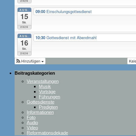
2026
AUG.
09:00
Einschulungsgottesdienst
15
Sa.
2026
AUG.
10:30
Gottesdienst mit Abendmahl
16
So.
2026
Hinzufügen
Kal
Beitragskategorien
Veranstaltungen
Musik
Vorträge
Führungen
Gottesdienste
Predigten
Informationen
Foto
Audio
Video
Reformationsdekade