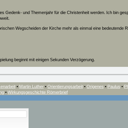
s Gedenk- und Themenjahr für die Christenheit werden. Ich bin gespan
oweit.
istorischen Wegscheiden der Kirche mehr als einmal eine bedeutende R
pielung beginnt mit einigen Sekunden Verzögerung.
senarbeit
•
Martin Luther
•
Orientierungsarbeit
•
Origenes
•
Paulus
•
Ph
ng
•
Wirkungsgeschichte Römerbrief