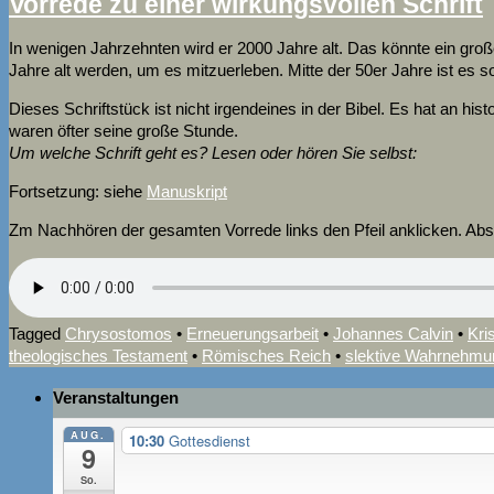
Vorrede zu einer wirkungsvollen Schrift
In wenigen Jahrzehnten wird er 2000 Jahre alt. Das könnte ein große
Jahre alt werden, um es mitzuerleben. Mitte der 50er Jahre ist es s
Dieses Schriftstück ist nicht irgendeines in der Bibel. Es hat an h
waren öfter seine große Stunde.
Um welche Schrift geht es? Lesen oder hören Sie selbst:
Fortsetzung: siehe
Manuskript
Zm Nachhören der gesamten Vorrede links den Pfeil anklicken. Abs
Tagged
Chrysostomos
•
Erneuerungsarbeit
•
Johannes Calvin
•
Kri
theologisches Testament
•
Römisches Reich
•
slektive Wahrnehmu
Veranstaltungen
AUG.
10:30
Gottesdienst
9
So.