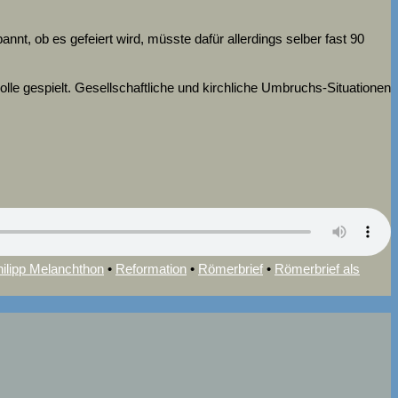
nt, ob es gefeiert wird, müsste dafür allerdings selber fast 90
olle gespielt. Gesellschaftliche und kirchliche Umbruchs-Situationen
ilipp Melanchthon
•
Reformation
•
Römerbrief
•
Römerbrief als