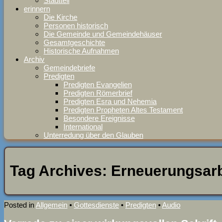
Stadtteil
erinnern
Die Kirche
Personen historisch
Die Gemeinde und Gemeindehäuser
Gesamtgeschichte
Historische Aufnahmen
Archiv
Gemeindebriefe
Predigten
Predigten Evangelien
Predigten Römerbrief
Predigten Esra und Nehemia
Predigten Propheten Altes Testament
Besondere Ereignisse
International
Unterredung über den Glauben
Tag Archives:
Erneuerungsarb
Posted in
Allgemein
•
Gottesdienste
•
Predigten
•
Audio