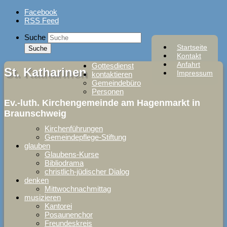
Skip
Facebook
to
RSS Feed
content
Suche
Startseite
Kontakt
Anfahrt
Gottesdienst
St. Katharinen
Impressum
kontaktieren
Gemeindebüro
Personen
Ev.-luth. Kirchengemeinde am Hagenmarkt in
Braunschweig
Kirchenführungen
Gemeindepflege-Stiftung
glauben
Glaubens-Kurse
Bibliodrama
christlich-jüdischer Dialog
denken
Mittwochnachmittag
musizieren
Kantorei
Posaunenchor
Freundeskreis