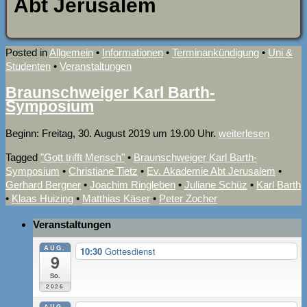
Abt Jerusalem
Posted in
Allgemein
•
Informationen
•
Terminankündigung
•
Uni &
Studenten
•
Veranstaltungen
Braunschweiger Karl Barth-
Symposium
Beginn: Freitag, 30. August 2019 um 19.00 Uhr.
weiterlesen
Tagged
"Gott trifft Mensch"
•
Braunschweiger Karl Barth-
Symposium
•
Christiane Tietz
•
Ev. Akademie Abt Jerusalem
•
Gerhard Bergner
•
Joachim Ringleben
•
Juliane Schüz
•
Karl Barth
•
Klaas Huizing
•
Matthias Käser
•
Peter Zocher
Veranstaltungen
AUG.
10:30
Gottesdienst
9
So.
2026
AUG.