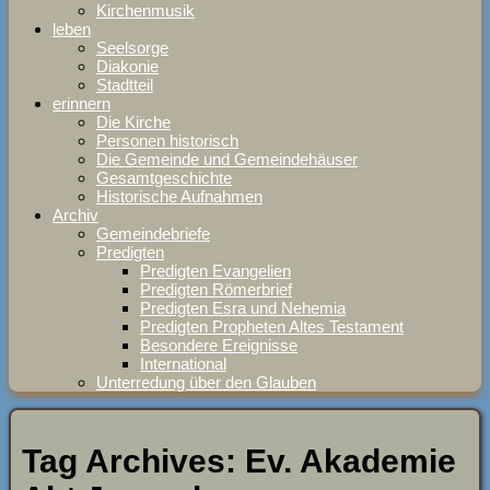
Kirchenmusik
leben
Seelsorge
Diakonie
Stadtteil
erinnern
Die Kirche
Personen historisch
Die Gemeinde und Gemeindehäuser
Gesamtgeschichte
Historische Aufnahmen
Archiv
Gemeindebriefe
Predigten
Predigten Evangelien
Predigten Römerbrief
Predigten Esra und Nehemia
Predigten Propheten Altes Testament
Besondere Ereignisse
International
Unterredung über den Glauben
Tag Archives:
Ev. Akademie