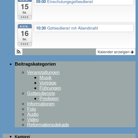
09:00
Einschulungsgottesdienst
15
Sa.
2026
AUG.
10:30
Gottesdienst mit Abendmahl
16
So.
2026
Kalender anzeigen
Beitragskategorien
Veranstaltungen
Musik
Vorträge
Führungen
Gottesdienste
Predigten
Informationen
Foto
Audio
Video
Reformationsdekade
Kantorei