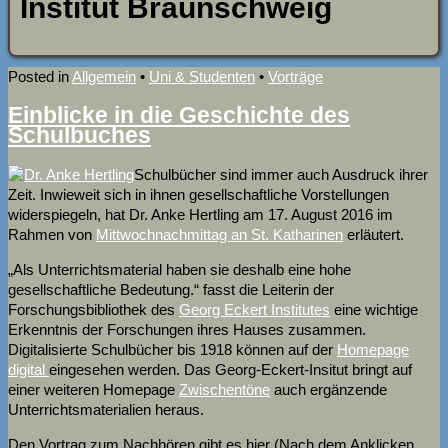
Institut Braunschweig
Posted in
Allgemein
•
Uni & Studenten
•
Vorträge
Einblicke in die Geschichte des
Schulbuches
Schulbücher sind immer auch Ausdruck ihrer
Zeit. Inwieweit sich in ihnen gesellschaftliche Vorstellungen
widerspiegeln, hat Dr. Anke Hertling am 17. August 2016 im
Rahmen von
Mittwochnachmittag an St. Katharinen
erläutert.
„Als Unterrichtsmaterial haben sie deshalb eine hohe
gesellschaftliche Bedeutung.“ fasst die Leiterin der
Forschungsbibliothek des
Georg Eckert Institutes
eine wichtige
Erkenntnis der Forschungen ihres Hauses zusammen.
Digitalisierte Schulbücher bis 1918 können auf der
Homepage
digital
eingesehen werden. Das Georg-Eckert-Insitut bringt auf
einer weiteren Homepage
Zwischentöne
auch ergänzende
Unterrichtsmaterialien heraus.
Den Vortrag zum Nachhören gibt es hier (Nach dem Anklicken