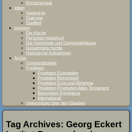
Kirchenmusik
leben
Seelsorge
Diakonie
Stadtteil
erinnern
Die Kirche
Personen historisch
Die Gemeinde und Gemeindehäuser
Gesamtgeschichte
Historische Aufnahmen
Archiv
Gemeindebriefe
Predigten
Predigten Evangelien
Predigten Römerbrief
Predigten Esra und Nehemia
Predigten Propheten Altes Testament
Besondere Ereignisse
International
Unterredung über den Glauben
Tag Archives:
Georg Eckert