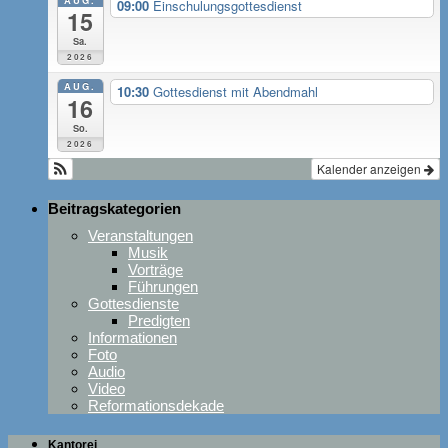
AUG.
09:00
Einschulungsgottesdienst
15
Sa.
2026
AUG.
10:30
Gottesdienst mit Abendmahl
16
So.
2026
Kalender anzeigen
Beitragskategorien
Veranstaltungen
Musik
Vorträge
Führungen
Gottesdienste
Predigten
Informationen
Foto
Audio
Video
Reformationsdekade
Kantorei