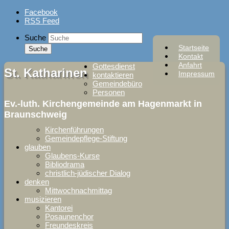
Skip
Facebook
to
RSS Feed
content
Suche
Startseite
Kontakt
Anfahrt
Gottesdienst
St. Katharinen
Impressum
kontaktieren
Gemeindebüro
Personen
Ev.-luth. Kirchengemeinde am Hagenmarkt in
Braunschweig
Kirchenführungen
Gemeindepflege-Stiftung
glauben
Glaubens-Kurse
Bibliodrama
christlich-jüdischer Dialog
denken
Mittwochnachmittag
musizieren
Kantorei
Posaunenchor
Freundeskreis