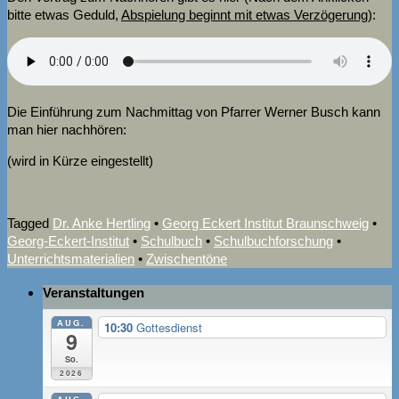
bitte etwas Geduld,
Abspielung beginnt mit etwas Verzögerung
):
Die Einführung zum Nachmittag von Pfarrer Werner Busch kann
man hier nachhören:
(wird in Kürze eingestellt)
Tagged
Dr. Anke Hertling
•
Georg Eckert Institut Braunschweig
•
Georg-Eckert-Institut
•
Schulbuch
•
Schulbuchforschung
•
Unterrichtsmaterialien
•
Zwischentöne
Veranstaltungen
AUG.
10:30
Gottesdienst
9
So.
2026