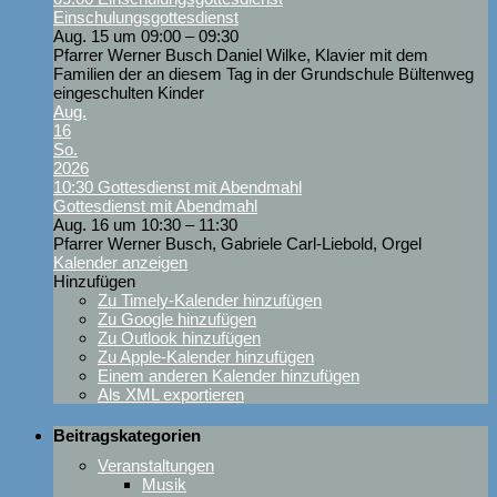
Einschulungsgottesdienst
Aug. 15 um 09:00 – 09:30
Pfarrer Werner Busch Daniel Wilke, Klavier mit dem
Familien der an diesem Tag in der Grundschule Bültenweg
eingeschulten Kinder
Aug.
16
So.
2026
10:30
Gottesdienst mit Abendmahl
Gottesdienst mit Abendmahl
Aug. 16 um 10:30 – 11:30
Pfarrer Werner Busch, Gabriele Carl-Liebold, Orgel
Kalender anzeigen
Hinzufügen
Zu Timely-Kalender hinzufügen
Zu Google hinzufügen
Zu Outlook hinzufügen
Zu Apple-Kalender hinzufügen
Einem anderen Kalender hinzufügen
Als XML exportieren
Beitragskategorien
Veranstaltungen
Musik