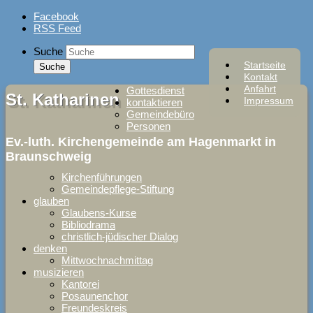
Skip
Facebook
to
RSS Feed
content
Suche
Startseite
Kontakt
Anfahrt
Gottesdienst
St. Katharinen
Impressum
kontaktieren
Gemeindebüro
Personen
Ev.-luth. Kirchengemeinde am Hagenmarkt in
Braunschweig
Kirchenführungen
Gemeindepflege-Stiftung
glauben
Glaubens-Kurse
Bibliodrama
christlich-jüdischer Dialog
denken
Mittwochnachmittag
musizieren
Kantorei
Posaunenchor
Freundeskreis