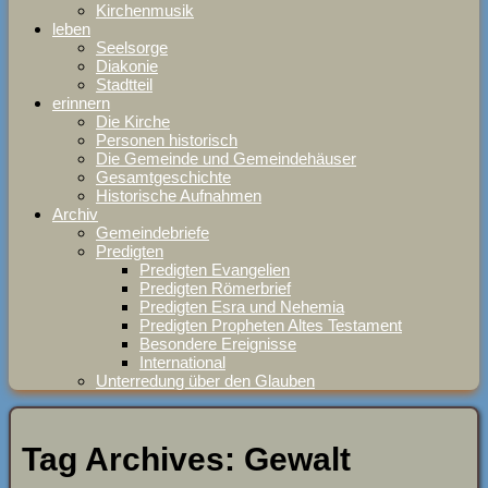
Kirchenmusik
leben
Seelsorge
Diakonie
Stadtteil
erinnern
Die Kirche
Personen historisch
Die Gemeinde und Gemeindehäuser
Gesamtgeschichte
Historische Aufnahmen
Archiv
Gemeindebriefe
Predigten
Predigten Evangelien
Predigten Römerbrief
Predigten Esra und Nehemia
Predigten Propheten Altes Testament
Besondere Ereignisse
International
Unterredung über den Glauben
Tag Archives:
Gewalt