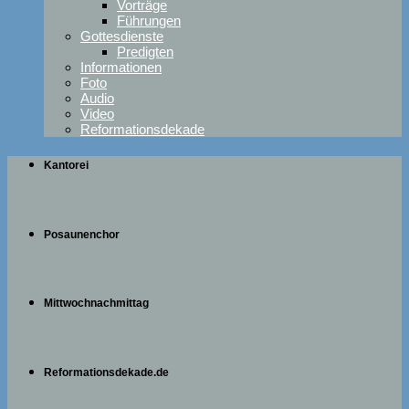
Vorträge
Führungen
Gottesdienste
Predigten
Informationen
Foto
Audio
Video
Reformationsdekade
Kantorei
Posaunenchor
Mittwochnachmittag
Reformationsdekade.de