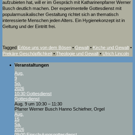
aufzubieten hat, will er im Gespräch mit Katharinenpfarrer Werner
Busch deutlich machen. Der experimentelle Gottesdienst mit
popularmusikalischer Gestaltung richtet sich an thematisch
interessierte Menschen jeden Alters. Ein Hygienekonzept ist in
Geltung und der Eintritt frei.
Tagged
Erlöse uns von dem Bösen
•
Gewalt
•
Kirche und Gewalt
•
Prekäre Geschöpflichkeit
•
Theologie und Gewalt
•
Ulrich Lincoln
Veranstaltungen
Aug.
9
So.
2026
10:30
Gottesdienst
Gottesdienst
Aug. 9 um 10:30 – 11:30
Pfarrer Werner Busch Hanno Schiefner, Orgel
Aug.
15
Sa.
2026
09:00
Einschulungsgottesdienst