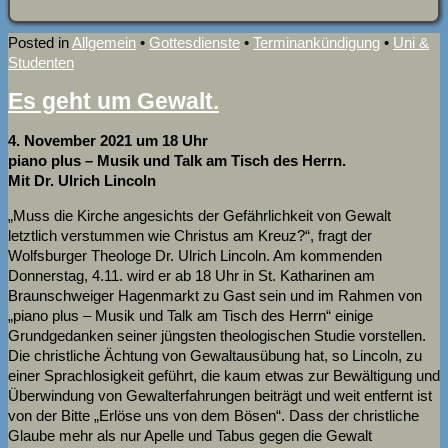
Posted in
Allgemein
•
Gottesdienste
•
Terminankündigung
•
Uni &
Studenten
Es geht um Gewalt.
4. November 2021 um 18 Uhr
piano plus – Musik und Talk am Tisch des Herrn.
Mit Dr. Ulrich Lincoln
„Muss die Kirche angesichts der Gefährlichkeit von Gewalt
letztlich verstummen wie Christus am Kreuz?“, fragt der
Wolfsburger Theologe Dr. Ulrich Lincoln. Am kommenden
Donnerstag, 4.11. wird er ab 18 Uhr in St. Katharinen am
Braunschweiger Hagenmarkt zu Gast sein und im Rahmen von
„piano plus – Musik und Talk am Tisch des Herrn“ einige
Grundgedanken seiner jüngsten theologischen Studie vorstellen.
Die christliche Ächtung von Gewaltausübung hat, so Lincoln, zu
einer Sprachlosigkeit geführt, die kaum etwas zur Bewältigung und
Überwindung von Gewalterfahrungen beiträgt und weit entfernt ist
von der Bitte „Erlöse uns von dem Bösen“. Dass der christliche
Glaube mehr als nur Apelle und Tabus gegen die Gewalt