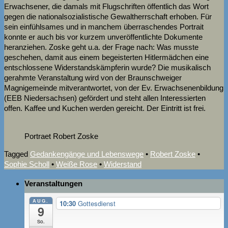
Erwachsener, die damals mit Flugschriften öffentlich das Wort
gegen die nationalsozialistische Gewaltherrschaft erhoben. Für
sein einfühlsames und in manchem überraschendes Portrait
konnte er auch bis vor kurzem unveröffentlichte Dokumente
heranziehen. Zoske geht u.a. der Frage nach: Was musste
geschehen, damit aus einem begeisterten Hitlermädchen eine
entschlossene Widerstandskämpferin wurde? Die musikalisch
gerahmte Veranstaltung wird von der Braunschweiger
Magnigemeinde mitverantwortet, von der Ev. Erwachsenenbildung
(EEB Niedersachsen) gefördert und steht allen Interessierten
offen. Kaffee und Kuchen werden gereicht. Der Eintritt ist frei.
Portraet Robert Zoske
Tagged
Gedankengänge und Lebenswege
•
Robert Zoske
•
Sophie Scholl
•
Weiße Rose
•
Widerstand
Veranstaltungen
AUG.
10:30
Gottesdienst
9
So.