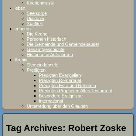
Kirchenmusik
leben
Seelsorge
Diakonie
Stadtteil
erinnern
Die Kirche
Personen historisch
Die Gemeinde und Gemeindehäuser
Gesamtgeschichte
Historische Aufnahmen
Archiv
Gemeindebriefe
Predigten
Predigten Evangelien
Predigten Römerbrief
Predigten Esra und Nehemia
Predigten Propheten Altes Testament
Besondere Ereignisse
International
Unterredung über den Glauben
Tag Archives:
Robert Zoske