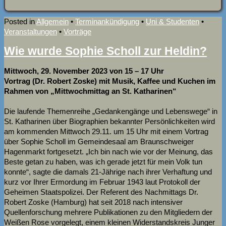
Posted in
Allgemein
•
Terminankündigung
•
Uni & Studenten
•
Veranstaltungen
•
Vorträge
Wie wurde Sophie Scholl zur Heldin?
Mittwoch, 29. November 2023 von 15 – 17 Uhr
Vortrag (Dr. Robert Zoske) mit Musik, Kaffee und Kuchen im
Rahmen von „Mittwochmittag an St. Katharinen“
Die laufende Themenreihe „Gedankengänge und Lebenswege“ in
St. Katharinen über Biographien bekannter Persönlichkeiten wird
am kommenden Mittwoch 29.11. um 15 Uhr mit einem Vortrag
über Sophie Scholl im Gemeindesaal am Braunschweiger
Hagenmarkt fortgesetzt. „Ich bin nach wie vor der Meinung, das
Beste getan zu haben, was ich gerade jetzt für mein Volk tun
konnte“, sagte die damals 21-Jährige nach ihrer Verhaftung und
kurz vor Ihrer Ermordung im Februar 1943 laut Protokoll der
Geheimen Staatspolizei. Der Referent des Nachmittags Dr.
Robert Zoske (Hamburg) hat seit 2018 nach intensiver
Quellenforschung mehrere Publikationen zu den Mitgliedern der
Weißen Rose vorgelegt, einem kleinen Widerstandskreis Junger