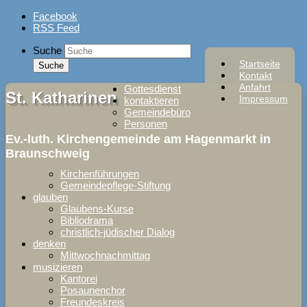
Skip
Facebook
to
RSS Feed
content
Suche
Startseite
Kontakt
Anfahrt
Gottesdienst
St. Katharinen
Impressum
kontaktieren
Gemeindebüro
Personen
Ev.-luth. Kirchengemeinde am Hagenmarkt in
Braunschweig
Kirchenführungen
Gemeindepflege-Stiftung
glauben
Glaubens-Kurse
Bibliodrama
christlich-jüdischer Dialog
denken
Mittwochnachmittag
musizieren
Kantorei
Posaunenchor
Freundeskreis