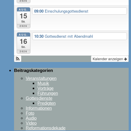
2026
AUG.
09:00
Einschulungsgottesdienst
15
Sa.
2026
AUG.
10:30
Gottesdienst mit Abendmahl
16
So.
2026
Kalender anzeigen
Beitragskategorien
Veranstaltungen
Musik
Vorträge
Führungen
Gottesdienste
Predigten
Informationen
Foto
Audio
Video
Reformationsdekade