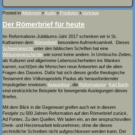
Posted in
Allgemein
•
Audio
•
Predigten
•
Vorträge
Der Römerbrief für heute
Im Reformations-Jubiläums-Jahr 2017 schenken wir in St.
Katharinen dem
Römerbrief
besondere Aufmerksamkeit. Dieses
Schwergewicht
unter den biblischen Schriften hat eine
Wirkungsgeschichte
wie sonst keine andere. In Umbruchs-Zeiten,
als Kulturen und allgemeine Lebenssicherheiten ins Wanken
kamen, such(t)en die Menschen neue Antworten auf die alten
Fragen des Daseins. Dafür hat sich dieses große theologische
Testament des Völkerapostels Paulus als herausfordernder
Impulsgeber erwiesen.
Augustinus
, die
Reformatoren
,
Karl Barth
sind eindrückliche Beispiele für bewegende Auslegungen dieses
Briefes.
Mit dem Blick in die Gegenwart greifen auch wir in diesem
Festjahr zu 500 Jahren Reformation auf den Römerbrief zurück.
Ad Fontes. Zu den Quellen. Wir laden ein, an der anspruchsvollen
Denk- und Herzensarbeit teilzunehmen, ohne die dieses
urchristliche Schreiben nicht aufgeschlossen werden kann. Der