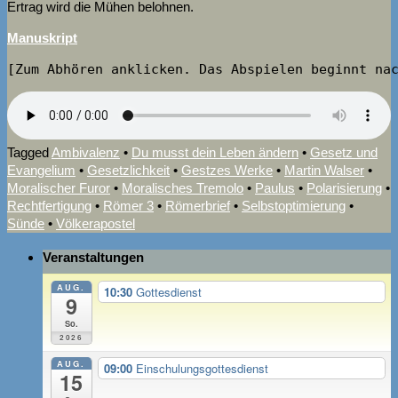
Ertrag wird die Mühen belohnen.
Manuskript
[Zum Abhören anklicken. Das Abspielen beginnt na
Tagged
Ambivalenz
•
Du musst dein Leben ändern
•
Gesetz und
Evangelium
•
Gesetzlichkeit
•
Gestzes Werke
•
Martin Walser
•
Moralischer Furor
•
Moralisches Tremolo
•
Paulus
•
Polarisierung
•
Rechtfertigung
•
Römer 3
•
Römerbrief
•
Selbstoptimierung
•
Sünde
•
Völkerapostel
Veranstaltungen
AUG.
10:30
Gottesdienst
9
So.
2026
AUG.
09:00
Einschulungsgottesdienst
15