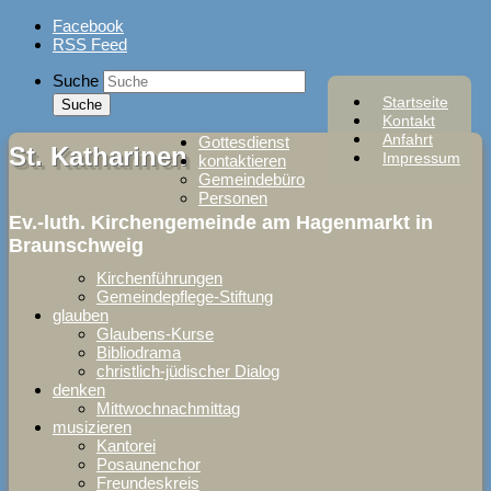
Skip
Facebook
to
RSS Feed
content
Suche
Startseite
Kontakt
Anfahrt
Gottesdienst
St. Katharinen
Impressum
kontaktieren
Gemeindebüro
Personen
Ev.-luth. Kirchengemeinde am Hagenmarkt in
Braunschweig
Kirchenführungen
Gemeindepflege-Stiftung
glauben
Glaubens-Kurse
Bibliodrama
christlich-jüdischer Dialog
denken
Mittwochnachmittag
musizieren
Kantorei
Posaunenchor
Freundeskreis