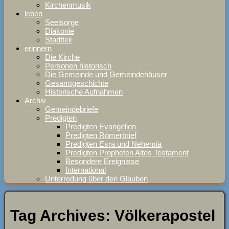
Kirchenmusik
leben
Seelsorge
Diakonie
Stadtteil
erinnern
Die Kirche
Personen historisch
Die Gemeinde und Gemeindehäuser
Gesamtgeschichte
Historische Aufnahmen
Archiv
Gemeindebriefe
Predigten
Predigten Evangelien
Predigten Römerbrief
Predigten Esra und Nehemia
Predigten Propheten Altes Testament
Besondere Ereignisse
International
Unterredung über den Glauben
Tag Archives:
Völkerapostel