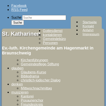
Skip
Facebook
to
RSS Feed
content
Suche
Startseite
Kontakt
Anfahrt
Gottesdienst
St. Katharinen
Impressum
kontaktieren
Gemeindebüro
Personen
Ev.-luth. Kirchengemeinde am Hagenmarkt in
Braunschweig
Kirchenführungen
Gemeindepflege-Stiftung
glauben
Glaubens-Kurse
Bibliodrama
christlich-jüdischer Dialog
denken
Mittwochnachmittag
musizieren
Kantorei
Posaunenchor
Freundeskreis