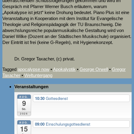
überraschenden Schlussfolgerungen gekommen und wird im
Gespräch mit Pfarrer Werner Busch erläutern, warum
„Apokalypse ist jetzt“ keine Drohung bedeutet. Piano Plus ist eine
Veranstaltung in Kooperation mit dem Institut für Evangelische
Theologie und Religionspädagogik der TU Braunschweig. Die
abwechslungsreiche popularmusikalische Gestaltung wird von
Daniel Wilke (Dozent an der Städtischen Musikschule) organisiert.
Der Eintritt ist frei (keine G-Regeln), mit Hygienekonzept.
Dr. Gregor Taxacher, (c) privat.
Tagged
apocalypse now
•
Apokalyptik
•
George Orwell
•
Gregor
Taxacher
•
Weltuntergang
Veranstaltungen
AUG.
10:30
Gottesdienst
9
So.
2026
AUG.
09:00
Einschulungsgottesdienst
15