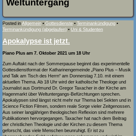
Weltuntergang
Posted in
Allgemein
•
Gottesdienste
•
Terminankündigung
•
Terminankündigung (abgelaufen)
•
Uni & Studenten
Apokalypse ist jetzt.
Piano Plus am 7. Oktober 2021 um 18 Uhr
Zum Auftakt nach der Sommerpause beginnt das experimentelle
Gottesdienstformat der Katharinengemeinde „Piano Plus – Musik
und Talk am Tisch des Herrn“ am Donnerstag 7.10. mit einem
aktuellen Thema. Ab 18 Uhr wird der katholische Theologe und
Journalist aus Dortmund Dr. Gregor Taxacher in der Kirche am
Hagenmarkt über Weltuntergangs-Befürchtungen sprechen.
Apokalypsen sind längst nicht mehr nur Thema bei Sekten und in
Science Fiction Filmen, sondern reale Sorge vieler Zeitgenossen.
Aus seiner langjährigen theologischen Reflexion sind mehrere
Publikationen hervorgegangen. Taxacher hat nach dem Beitrag
der christlichen Theologie und der Kirchen zu diesem Thema
geforscht, das viele Menschen beunruhigt. Er ist zu