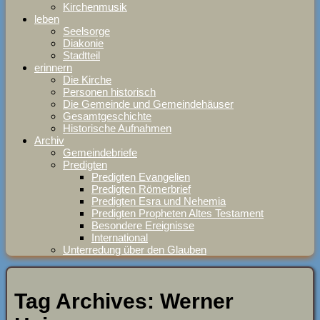
Kirchenmusik
leben
Seelsorge
Diakonie
Stadtteil
erinnern
Die Kirche
Personen historisch
Die Gemeinde und Gemeindehäuser
Gesamtgeschichte
Historische Aufnahmen
Archiv
Gemeindebriefe
Predigten
Predigten Evangelien
Predigten Römerbrief
Predigten Esra und Nehemia
Predigten Propheten Altes Testament
Besondere Ereignisse
International
Unterredung über den Glauben
Tag Archives:
Werner