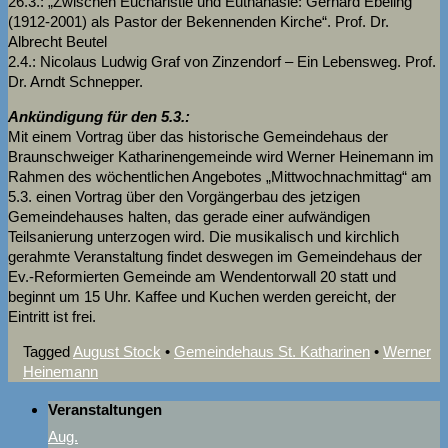
26.3.: „Zwischen Eucharistie und Euthanasie: Gerhard Ebeling
(1912-2001) als Pastor der Bekennenden Kirche“. Prof. Dr.
Albrecht Beutel
2.4.: Nicolaus Ludwig Graf von Zinzendorf – Ein Lebensweg. Prof.
Dr. Arndt Schnepper.
Ankündigung für den 5.3.:
Mit einem Vortrag über das historische Gemeindehaus der
Braunschweiger Katharinengemeinde wird Werner Heinemann im
Rahmen des wöchentlichen Angebotes „Mittwochnachmittag“ am
5.3. einen Vortrag über den Vorgängerbau des jetzigen
Gemeindehauses halten, das gerade einer aufwändigen
Teilsanierung unterzogen wird. Die musikalisch und kirchlich
gerahmte Veranstaltung findet deswegen im Gemeindehaus der
Ev.-Reformierten Gemeinde am Wendentorwall 20 statt und
beginnt um 15 Uhr. Kaffee und Kuchen werden gereicht, der
Eintritt ist frei.
Tagged
August Stock
•
Gemeindehaus St. Katharinen
•
Werner
Heinemann
Veranstaltungen
Aug.