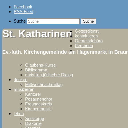
Skip
Facebook
to
RSS Feed
content
Suche
St. Katharinen
Gottesdienst
kontaktieren
Gemeindebüro
Personen
Ev.-luth. Kirchengemeinde am Hagenmarkt in Bra
Glaubens-Kurse
Bibliodrama
christlich-jüdischer Dialog
denken
Mittwochnachmittag
musizieren
Kantorei
Posaunenchor
Freundeskreis
Kirchenmusik
leben
Seelsorge
Diakonie