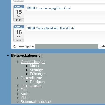
AUG.
09:00
Einschulungsgottesdienst
15
Sa.
2026
AUG.
10:30
Gottesdienst mit Abendmahl
16
So.
2026
Hinzufügen
Kal
Beitragskategorien
Veranstaltungen
Musik
Vorträge
Führungen
Gottesdienste
Predigten
Informationen
Foto
Audio
Video
Reformationsdekade