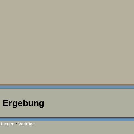
d Ergebung
ltungen
•
Vorträge