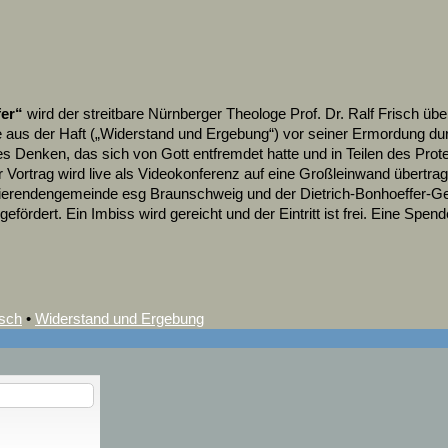
fer“
wird der streitbare Nürnberger Theologe Prof. Dr. Ralf Frisch ü
 aus der Haft („Widerstand und Ergebung“) vor seiner Ermordung durc
ches Denken, das sich von Gott entfremdet hatte und in Teilen des P
Vortrag wird live als Videokonferenz auf eine Großleinwand übertrag
udierendengemeinde esg Braunschweig und der Dietrich-Bonhoeffer-
dert. Ein Imbiss wird gereicht und der Eintritt ist frei. Eine Spend
isch
•
Widerstand und Ergebung