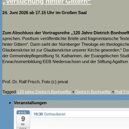
„Versuchung hinter Gittern“
24. Juni 2026 ab 17.15 Uhr im Großen Saal
Zum Abschluss der Vortragsreihe „120 Jahre Dietrich Bonhoef
sprechen. Posthum veröffentlichte Briefe und fragmentarische Texte
hinter Gittern“. Darin sieht der Nürnberger Theologe ein theologis
Glaubenskrise ist zur Glaubenskrise unserer Kirche geworden.“ Der 
der Gemeindepflegestiftung St. Katharinen, der Evangelischen St
Erwachsenenbildung EEB Niedersachsen und der Stiftung Agathon geför
Prof. Dr. Ralf Frisch, Foto (c) privat
Tagged
120 jahre Dietrich Bonhoeffer
•
Dietrich Bonhoeffer
•
Ralf Fr
Veranstaltungen
AUG.
10:30
Gottesdienst
9
So.
2026