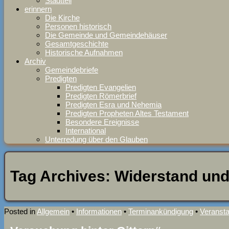
Stadtteil
erinnern
Die Kirche
Personen historisch
Die Gemeinde und Gemeindehäuser
Gesamtgeschichte
Historische Aufnahmen
Archiv
Gemeindebriefe
Predigten
Predigten Evangelien
Predigten Römerbrief
Predigten Esra und Nehemia
Predigten Propheten Altes Testament
Besondere Ereignisse
International
Unterredung über den Glauben
Tag Archives:
Widerstand un
Posted in
Allgemein
•
Informationen
•
Terminankündigung
•
Veransta