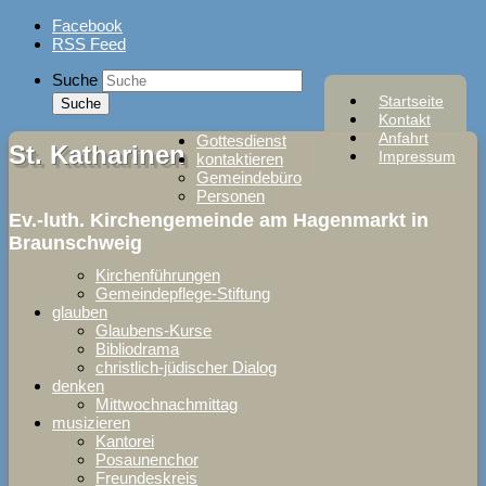
Skip
Facebook
to
RSS Feed
content
Suche
Startseite
Kontakt
Anfahrt
Gottesdienst
St. Katharinen
Impressum
kontaktieren
Gemeindebüro
Personen
Ev.-luth. Kirchengemeinde am Hagenmarkt in
Braunschweig
Kirchenführungen
Gemeindepflege-Stiftung
glauben
Glaubens-Kurse
Bibliodrama
christlich-jüdischer Dialog
denken
Mittwochnachmittag
musizieren
Kantorei
Posaunenchor
Freundeskreis