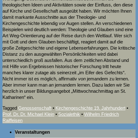
theologischen Ideen und Aktivitäten sowie der Einfluss, den diese
auf Kirche und Gesellschaft ausgeübt haben. Wir möchten Ihnen
damit markante Ausschnitte aus der Theologie- und
Kirchengeschichte lebendig vor Augen stellen. An verschiedenen
Beispielen wird deutlich werden: Theologie und Glauben sind eine
Art Weg-Orientierung auf der Reise durch den Weltlauf. Wer sich
mit Gott und dem Glauben beschäftigt, reagiert damit auf die
große Zeitgeschichte und eigene Lebenserfahrungen. Die kritische
Distanz zu den ausgewählten Persönlichkeiten wird dabei
unterschiedlich groß ausfallen. Aus dem zeitlichen Abstand und
mit Hilfe von Ergebnissen historischer Forschung tritt heute
manches klarer zutage als seinerzeit „im Eifer des Gefechts“.
Nicht immer ist es möglich, affirmativ
von
jemandem zu lernen.
Aber immer kann man
an
jemandem lernen. Dazu laden wir Sie
herzlich in unser Bildungsangebot „Mittwochnachmittag an St.
Katharinen“ ein.
Tagged
Genossenschaft
•
Kirchengeschichte 19. Jahrhundert
•
Prof. Dr. Dr. Michael Klein
•
Sozialethik
•
Wilhelm Friedrich
Raiffeisen
Veranstaltungen