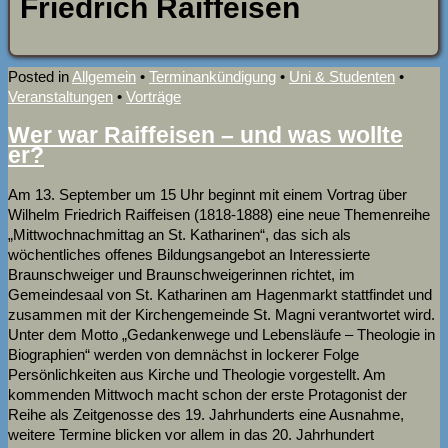
Friedrich Raiffeisen
Posted in
Allgemein
•
Terminankündigung
•
Uni & Studenten
•
Veranstaltungen
•
Vorträge
Wer war Raiffeisen – und was wollte
er?
Am 13. September um 15 Uhr beginnt mit einem Vortrag über
Wilhelm Friedrich Raiffeisen (1818-1888) eine neue Themenreihe
„Mittwochnachmittag an St. Katharinen“, das sich als
wöchentliches offenes Bildungsangebot an Interessierte
Braunschweiger und Braunschweigerinnen richtet, im
Gemeindesaal von St. Katharinen am Hagenmarkt stattfindet und
zusammen mit der Kirchengemeinde St. Magni verantwortet wird.
Unter dem Motto „Gedankenwege und Lebensläufe – Theologie in
Biographien“ werden von demnächst in lockerer Folge
Persönlichkeiten aus Kirche und Theologie vorgestellt. Am
kommenden Mittwoch macht schon der erste Protagonist der
Reihe als Zeitgenosse des 19. Jahrhunderts eine Ausnahme,
weitere Termine blicken vor allem in das 20. Jahrhundert