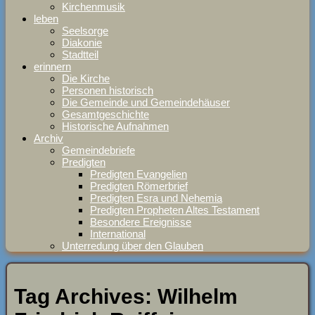
Kirchenmusik
leben
Seelsorge
Diakonie
Stadtteil
erinnern
Die Kirche
Personen historisch
Die Gemeinde und Gemeindehäuser
Gesamtgeschichte
Historische Aufnahmen
Archiv
Gemeindebriefe
Predigten
Predigten Evangelien
Predigten Römerbrief
Predigten Esra und Nehemia
Predigten Propheten Altes Testament
Besondere Ereignisse
International
Unterredung über den Glauben
Tag Archives:
Wilhelm