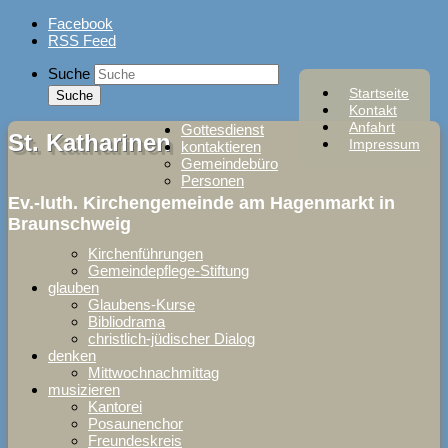
Skip
Facebook
to
RSS Feed
content
Suche
Startseite
Kontakt
Anfahrt
Gottesdienst
St. Katharinen
Impressum
kontaktieren
Gemeindebüro
Personen
Ev.-luth. Kirchengemeinde am Hagenmarkt in
Braunschweig
Kirchenführungen
Gemeindepflege-Stiftung
glauben
Glaubens-Kurse
Bibliodrama
christlich-jüdischer Dialog
denken
Mittwochnachmittag
musizieren
Kantorei
Posaunenchor
Freundeskreis