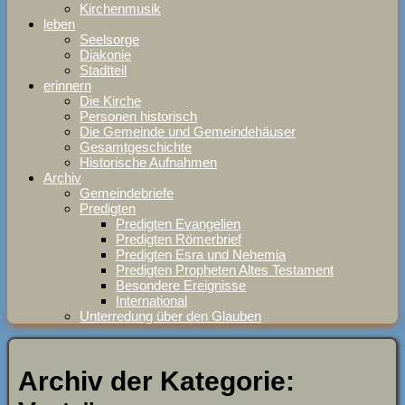
Kirchenmusik
leben
Seelsorge
Diakonie
Stadtteil
erinnern
Die Kirche
Personen historisch
Die Gemeinde und Gemeindehäuser
Gesamtgeschichte
Historische Aufnahmen
Archiv
Gemeindebriefe
Predigten
Predigten Evangelien
Predigten Römerbrief
Predigten Esra und Nehemia
Predigten Propheten Altes Testament
Besondere Ereignisse
International
Unterredung über den Glauben
Archiv der Kategorie: