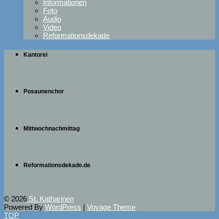
Informationen
Foto
Audio
Video
Reformationsdekade
Kantorei
Posaunenchor
Mittwochnachmittag
Reformationsdekade.de
© 2026
St. Katharinen
Powered By
WordPress
|
Voyage Theme
TOP