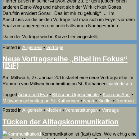
Pfarrer Busch in seiner Antwort zwar zu. Er geht jedoch einen
anderen Denk-Weg und nähert sich der Wirklichkeit Gottes.
Darufhin erwidert Sonar: „Das ist mir zu gefühlig“ … Im
Anschluss an die beiden Vorträge traf man sich im Foyer vor dem
Saal zum angeregten und unterhaltsamen Nachgespräch.
Datei der Vorträge wird in Kürze hier eingestellt.
Posted in
Allgemein
•
Vorträge
Neue Vortragsreihe „Bibel im Fokus“
(BiF)
Am Mittwoch, 27. Januar 2016 startet eine neue Vortragsreihe im
Rahmen von Mittwochnachmittag an St. Katharinen.
weiterlesen
Tagged
Adam und Eva
•
Biblische Urgeschichte
•
Kain und Abel
•
Mittwochnachmittag an St. Katharinen
•
Noah
•
Sintflut
•
Turmbau
Posted in
Allgemein
•
Medien
•
Veranstaltungen
•
Vorträge
Tücken der Alltagskommunikation
Kommunikation ist (fast) alles. Wie wichtig eine