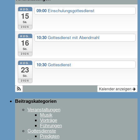
AUG.
09:00
Einschulungsgottesdienst
15
Sa.
2026
AUG.
10:30
Gottesdienst mit Abendmahl
16
So.
2026
AUG.
10:30
Gottesdienst
23
So.
2026
Kalender anzeigen
Beitragskategorien
Veranstaltungen
Musik
Vorträge
Führungen
Gottesdienste
Predigten