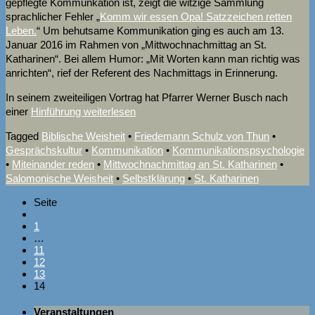
gepflegte Kommunkation ist, zeigt die witzige Sammlung
sprachlicher Fehler „
Komm wir essen Opa! Satzzeichen retten
Leben.
“ Um behutsame Kommunikation ging es auch am 13.
Januar 2016 im Rahmen von „Mittwochnachmittag an St.
Katharinen“. Bei allem Humor: „Mit Worten kann man richtig was
anrichten“, rief der Referent des Nachmittags in Erinnerung.
In seinem zweiteiligen Vortrag hat Pfarrer Werner Busch nach
einer
Hinführung
weiterlesen
Tagged
Biblische Weisheit
•
Friedemann Schulz von Thun
•
Gesprächskultur
•
Kommunikation
•
Kommunikationspsychologie
•
Miteinander reden
•
Mittwochnachmittag an St. Katharinen
•
Salomonische Weisheit
•
Selbstklärung
•
St. Katharinen
Seite
1
…
11
12
13
14
Veranstaltungen