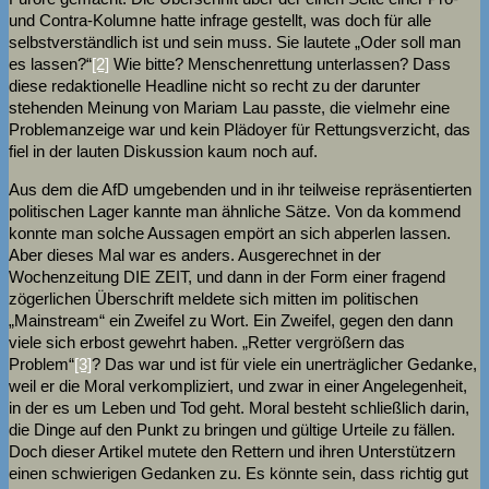
und Contra-Kolumne hatte infrage gestellt, was doch für alle
selbstverständlich ist und sein muss. Sie lautete „Oder soll man
es lassen?“
[2]
Wie bitte? Menschenrettung unterlassen? Dass
diese redaktionelle Headline nicht so recht zu der darunter
stehenden Meinung von Mariam Lau passte, die vielmehr eine
Problemanzeige war und kein Plädoyer für Rettungsverzicht, das
fiel in der lauten Diskussion kaum noch auf.
Aus dem die AfD umgebenden und in ihr teilweise repräsentierten
politischen Lager kannte man ähnliche Sätze. Von da kommend
konnte man solche Aussagen empört an sich abperlen lassen.
Aber dieses Mal war es anders. Ausgerechnet in der
Wochenzeitung DIE ZEIT, und dann in der Form einer fragend
zögerlichen Überschrift meldete sich mitten im politischen
„Mainstream“ ein Zweifel zu Wort. Ein Zweifel, gegen den dann
viele sich erbost gewehrt haben. „Retter vergrößern das
Problem“
[3]
? Das war und ist für viele ein unerträglicher Gedanke,
weil er die Moral verkompliziert, und zwar in einer Angelegenheit,
in der es um Leben und Tod geht. Moral besteht schließlich darin,
die Dinge auf den Punkt zu bringen und gültige Urteile zu fällen.
Doch dieser Artikel mutete den Rettern und ihren Unterstützern
einen schwierigen Gedanken zu. Es könnte sein, dass richtig gut