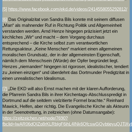
[5]
https://www.facebook.com/ekd.de/videos/2414558055292812/
[6]
Das Originalzitat von Sandra Bils konnte mit seinem diffusen
„Man“ als mahnender Ruf in Richtung Politik und Allgemeinheit
verstanden werden. Arnd Henze hingegen präzisiert jetzt ein
kirchliches „Wir“ und macht – dem Vorgang durchaus
entsprechend – die Kirche selbst zum verantwortlichen
Rettungsakteur. „Keine Menschen“ markiert einen allgemeinen
moralischen Grundsatz, der in der allgemeinsten Eigenschaft,
nämlich dem Menschsein (Würde) der Opfer begründet liegt.
Henzes „niemanden“ hingegen ist rigoroser, idealistischer, tendiert
zu „keinen einzigen“ und überdehnt das Dortmunder Predigtzitat in
einen unrealistischen Idealismus.
[7]
„Die EKD will also Ernst machen mit der klaren Aufforderung,
die Pfarrerin Sandra Bils in ihrer Kirchentags-Abschlusspredigt in
Dortmund auf die seitdem vielzitierte Formel brachte.“ Reinhard
Mawick, Helfen, aber richtig. Die Evangelische Kirche als Akteurin
in der Seenotrettung, in zeitzeichen (ohne Datumsangabe):
https://zeitzeichen.net/node/7690?
fbclid=IwAR06dQIZq8rKLRbIgF6ihL4INk6QfcswGQvbtieyuQJTiXv