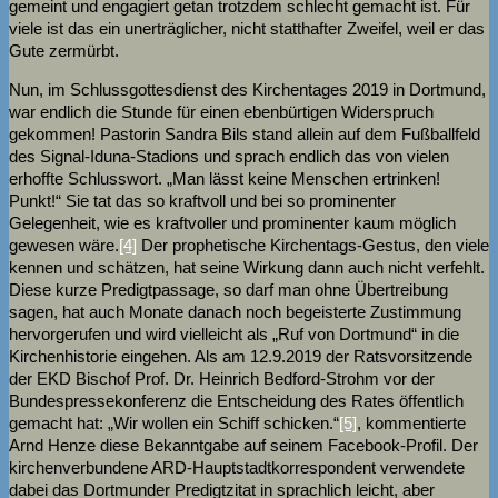
gemeint und engagiert getan trotzdem schlecht gemacht ist. Für
viele ist das ein unerträglicher, nicht statthafter Zweifel, weil er das
Gute zermürbt.
Nun, im Schlussgottesdienst des Kirchentages 2019 in Dortmund,
war endlich die Stunde für einen ebenbürtigen Widerspruch
gekommen! Pastorin Sandra Bils stand allein auf dem Fußballfeld
des Signal-Iduna-Stadions und sprach endlich das von vielen
erhoffte Schlusswort. „Man lässt keine Menschen ertrinken!
Punkt!“ Sie tat das so kraftvoll und bei so prominenter
Gelegenheit, wie es kraftvoller und prominenter kaum möglich
gewesen wäre.
[4]
Der prophetische Kirchentags-Gestus, den viele
kennen und schätzen, hat seine Wirkung dann auch nicht verfehlt.
Diese kurze Predigtpassage, so darf man ohne Übertreibung
sagen, hat auch Monate danach noch begeisterte Zustimmung
hervorgerufen und wird vielleicht als „Ruf von Dortmund“ in die
Kirchenhistorie eingehen. Als am 12.9.2019 der Ratsvorsitzende
der EKD Bischof Prof. Dr. Heinrich Bedford-Strohm vor der
Bundespressekonferenz die Entscheidung des Rates öffentlich
gemacht hat: „Wir wollen ein Schiff schicken.“
[5]
, kommentierte
Arnd Henze diese Bekanntgabe auf seinem Facebook-Profil. Der
kirchenverbundene ARD-Hauptstadtkorrespondent verwendete
dabei das Dortmunder Predigtzitat in sprachlich leicht, aber