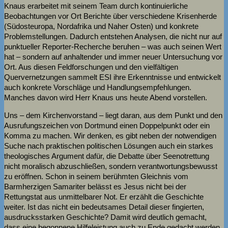
Knaus erarbeitet mit seinem Team durch kontinuierliche
Beobachtungen vor Ort Berichte über verschiedene Krisenherde
(Südosteuropa, Nordafrika und Naher Osten) und konkrete
Problemstellungen. Dadurch entstehen Analysen, die nicht nur auf
punktueller Reporter-Recherche beruhen – was auch seinen Wert
hat – sondern auf anhaltender und immer neuer Untersuchung vor
Ort. Aus diesen Feldforschungen und den vielfältigen
Quervernetzungen sammelt ESI ihre Erkenntnisse und entwickelt
auch konkrete Vorschläge und Handlungsempfehlungen.
Manches davon wird Herr Knaus uns heute Abend vorstellen.
Uns – dem Kirchenvorstand – liegt daran, aus dem Punkt und den
Ausrufungszeichen von Dortmund einen Doppelpunkt oder ein
Komma zu machen. Wir denken, es gibt neben der notwendigen
Suche nach praktischen politischen Lösungen auch ein starkes
theologisches Argument dafür, die Debatte über Seenotrettung
nicht moralisch abzuschließen, sondern verantwortungsbewusst
zu eröffnen. Schon in seinem berühmten Gleichnis vom
Barmherzigen Samariter belässt es Jesus nicht bei der
Rettungstat aus unmittelbarer Not. Er erzählt die Geschichte
weiter. Ist das nicht ein bedeutsames Detail dieser fingierten,
ausdrucksstarken Geschichte? Damit wird deutlich gemacht,
dass eine begonnene Hilfeleistung auch zu Ende gedacht werden