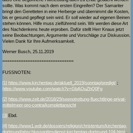
sollte. Was kommt nach dem ersten Eingreifen? Der Samariter
bringt den Geretteten in eine Herberge und übernimmt die Kosten,
bis er gesund gepflegt sein wird. Er soll wieder auf eigenen Beinen
stehen können. Hilfe muss zielführend sein. Wir werden diese Art
des Nachdenkens heute erproben. Dafür stellt Herr Knaus jetzt
seine Beobachtungen, Argumente und Vorschläge zur Diskussion.
Vielen Dank für Ihre Aufmerksamkeit.
Werner Busch, 25.11.2019
****************************************
FUSSNOTEN:
[1]
https://www.kirchentag.de/aktuell_2019/sonntag/predigt/
;
https://www.youtube.com/watch?v=GbAOuZhQ0Fg
[2]
https://www.zeit.de/2018/29/seenotrettung-fluechtlinge-privat-
mittelmeer-pro-contra/komplettansicht
[3]
Ebd.
[4]
https://www1.wdr.de/dossiers/religion/christentum/kirchentag-
dortmund/abschlussgottesdienst-kirchentag-dortmund-104.html
.