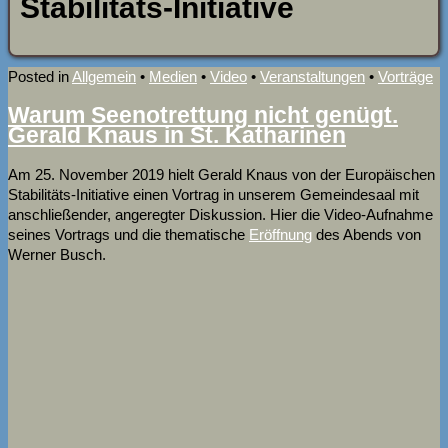
Stabilitäts-Initiative
Posted in
Allgemein
•
Medien
•
Video
•
Veranstaltungen
•
Vorträge
Warum Seenotrettung nicht genügt.
Gerald Knaus in St. Katharinen
Am 25. November 2019 hielt Gerald Knaus von der Europäischen
Stabilitäts-Initiative einen Vortrag in unserem Gemeindesaal mit
anschließender, angeregter Diskussion. Hier die Video-Aufnahme
seines Vortrags und die thematische
Eröffnung
des Abends von
Werner Busch.