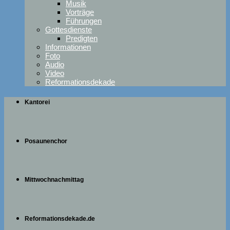
Musik
Vorträge
Führungen
Gottesdienste
Predigten
Informationen
Foto
Audio
Video
Reformationsdekade
Kantorei
Posaunenchor
Mittwochnachmittag
Reformationsdekade.de