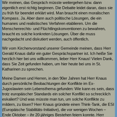
Wir meinen, das Gespräch müsste weitergehen bzw. dann
eigentlich erst richtig beginnen. Die Debatte leidet daran, dass sie
zu früh für beendet erklärt wird. Man braucht einen moralischen
Kompass. Ja. Aber dann auch politische Lösungen, die ein
humanes und realistisches Verfahren etablieren. Um die
Menschenrechts- und Flüchtlingskonventionen zu bewahren,
braucht es solche konkreten Lösungen. Über die muss
nachgedacht und diskutiert werden, auch öffentlich.
Wir vom Kirchenvorstand unserer Gemeinde meinen, dass Herr
Gerald Knaus dafür ein guter Gesprächspartner ist. Ich heiße Sie
herzlich hier bei uns willkommen, lieber Herr Knaus! Vielen Dank,
dass Sie Zeit gefunden haben, um hier heute bei uns in St.
Katharinen zu sprechen.
Meine Damen und Herren, in den 90er Jahren hat Herr Knaus
durch persönliche Beobachtungen der Konflikte im Ex-
Jugoslawien sein Lebensthema gefunden: Wie kann es sein, dass
trotz europäischer Standards ein solcher Konflikt so schrecklich
eskaliert? Und was müsste man tun, um solche Konflikte zu
mildern, zu lösen? Herr Knaus gründete einen Think-Tank, die ESI
(Europäische Stabilitäts-Initiative), die vor wenigen Wochen –
Ende Oktober – ihr 20-jähriges Bestehen feiern konnte. Herr