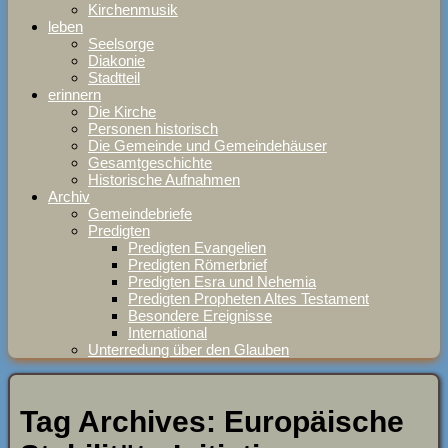
Kirchenmusik
leben
Seelsorge
Diakonie
Stadtteil
erinnern
Die Kirche
Personen historisch
Die Gemeinde und Gemeindehäuser
Gesamtgeschichte
Historische Aufnahmen
Archiv
Gemeindebriefe
Predigten
Predigten Evangelien
Predigten Römerbrief
Predigten Esra und Nehemia
Predigten Propheten Altes Testament
Besondere Ereignisse
International
Unterredung über den Glauben
Tag Archives:
Europäische