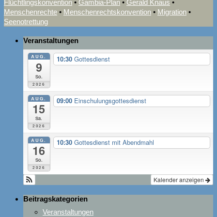
Flüchtlingskonvention
•
Gambia-Plan
•
Gerald Knaus
•
Menschenrechte
•
Menschenrechtskonvention
•
Migration
•
Seenotrettung
Veranstaltungen
AUG.
10:30
Gottesdienst
9
So.
2026
AUG.
09:00
Einschulungsgottesdienst
15
Sa.
2026
AUG.
10:30
Gottesdienst mit Abendmahl
16
So.
2026
Kalender anzeigen
Beitragskategorien
Veranstaltungen