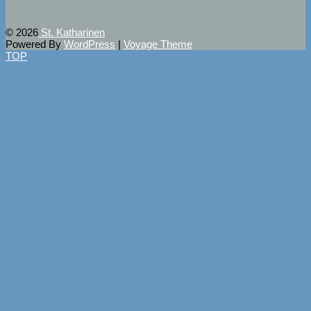
© 2026
St. Katharinen
Powered By
WordPress
|
Voyage Theme
TOP