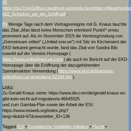
[8]
https://dxz7zkp528hul.cloudfront.net/production/htdocs/fileadmin/d
002_Schicken_wir_ein_Schiff.pdf
.
[9]
Wenige Tage nach dem Vortragsereignis mit G. Knaus tauchte
das Zitat „Man lässt keine Menschen ertrinken! Punkt!“ erneu
prominent auf. Als im November 2019 die Vereinsgründung von
„Gemeinsam retten“ („United srecue“) mit Sitz im Kirchenamt der
EKD bekannt gemacht wurde, fand das Zitat von Sandra Bils
sowohl auf der Vereins-Homepage (
https://www.united4rescue.com/
) als auch im Bericht auf der EKD-
Homepage über die Eröffnung der dazugehörenden
Spendenaktion Verwendung (
https://www.ekd.de/buendnis-
united4rescue-gruendung-52184.htm
).
Links
:
Zu Gerald Knaus siehe: https://www.dw.com/de/gerald-knaus-es-
gibt-kein-recht-auf-migration/a-46649325
und zum Gambia-Plan sowie der Arbeit der ESI:
https://www.esiweb.org/index.php?
lang=de&id=67&newsletter_ID=136
Tagged
ESI
•
Europäische Stabilitäts-Initiative
•
Flucht
•