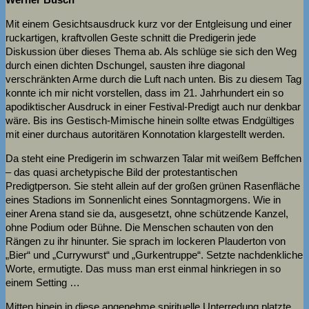
Mit einem Gesichtsausdruck kurz vor der Entgleisung und einer
ruckartigen, kraftvollen Geste schnitt die Predigerin jede
Diskussion über dieses Thema ab. Als schlüge sie sich den Weg
durch einen dichten Dschungel, sausten ihre diagonal
verschränkten Arme durch die Luft nach unten. Bis zu diesem Tag
konnte ich mir nicht vorstellen, dass im 21. Jahrhundert ein so
apodiktischer Ausdruck in einer Festival-Predigt auch nur denkbar
wäre. Bis ins Gestisch-Mimische hinein sollte etwas Endgültiges
mit einer durchaus autoritären Konnotation klargestellt werden.
Da steht eine Predigerin im schwarzen Talar mit weißem Beffchen
– das quasi archetypische Bild der protestantischen
Predigtperson. Sie steht allein auf der großen grünen Rasenfläche
eines Stadions im Sonnenlicht eines Sonntagmorgens. Wie in
einer Arena stand sie da, ausgesetzt, ohne schützende Kanzel,
ohne Podium oder Bühne. Die Menschen schauten von den
Rängen zu ihr hinunter. Sie sprach im lockeren Plauderton von
„Bier“ und „Currywurst“ und „Gurkentruppe“. Setzte nachdenkliche
Worte, ermutigte. Das muss man erst einmal hinkriegen in so
einem Setting …
Mitten hinein in diese angenehme spirituelle Unterredung platzte