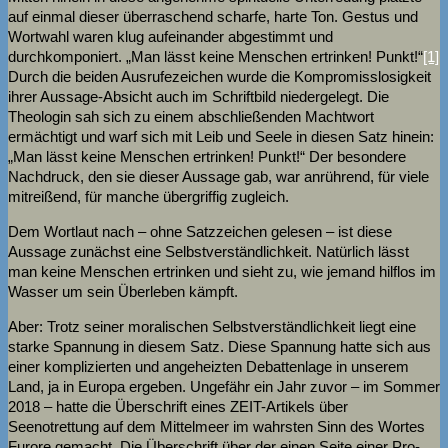
auf einmal dieser überraschend scharfe, harte Ton. Gestus und
Wortwahl waren klug aufeinander abgestimmt und
durchkomponiert. „Man lässt keine Menschen ertrinken! Punkt!“
[1]
Durch die beiden Ausrufezeichen wurde die Kompromisslosigkeit
ihrer Aussage-Absicht auch im Schriftbild niedergelegt. Die
Theologin sah sich zu einem abschließenden Machtwort
ermächtigt und warf sich mit Leib und Seele in diesen Satz hinein:
„Man lässt keine Menschen ertrinken! Punkt!“ Der besondere
Nachdruck, den sie dieser Aussage gab, war anrührend, für viele
mitreißend, für manche übergriffig zugleich.
Dem Wortlaut nach – ohne Satzzeichen gelesen – ist diese
Aussage zunächst eine Selbstverständlichkeit. Natürlich lässt
man keine Menschen ertrinken und sieht zu, wie jemand hilflos im
Wasser um sein Überleben kämpft.
Aber: Trotz seiner moralischen Selbstverständlichkeit liegt eine
starke Spannung in diesem Satz. Diese Spannung hatte sich aus
einer komplizierten und angeheizten Debattenlage in unserem
Land, ja in Europa ergeben. Ungefähr ein Jahr zuvor – im Sommer
2018 – hatte die Überschrift eines ZEIT-Artikels über
Seenotrettung auf dem Mittelmeer im wahrsten Sinn des Wortes
Furore gemacht. Die Überschrift über der einen Seite einer Pro-