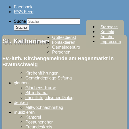
Skip
Facebook
to
RSS Feed
content
Suche
Startseite
Kontakt
Anfahrt
Gottesdienst
St. Katharinen
Impressum
kontaktieren
Gemeindebüro
Personen
Ev.-luth. Kirchengemeinde am Hagenmarkt in
Braunschweig
Kirchenführungen
Gemeindepflege-Stiftung
glauben
Glaubens-Kurse
Bibliodrama
christlich-jüdischer Dialog
denken
Mittwochnachmittag
musizieren
Kantorei
Posaunenchor
Freundeskreis