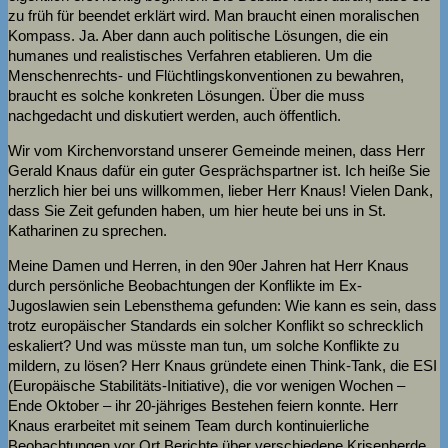
zu früh für beendet erklärt wird. Man braucht einen moralischen
Kompass. Ja. Aber dann auch politische Lösungen, die ein
humanes und realistisches Verfahren etablieren. Um die
Menschenrechts- und Flüchtlingskonventionen zu bewahren,
braucht es solche konkreten Lösungen. Über die muss
nachgedacht und diskutiert werden, auch öffentlich.
Wir vom Kirchenvorstand unserer Gemeinde meinen, dass Herr
Gerald Knaus dafür ein guter Gesprächspartner ist. Ich heiße Sie
herzlich hier bei uns willkommen, lieber Herr Knaus! Vielen Dank,
dass Sie Zeit gefunden haben, um hier heute bei uns in St.
Katharinen zu sprechen.
Meine Damen und Herren, in den 90er Jahren hat Herr Knaus
durch persönliche Beobachtungen der Konflikte im Ex-
Jugoslawien sein Lebensthema gefunden: Wie kann es sein, dass
trotz europäischer Standards ein solcher Konflikt so schrecklich
eskaliert? Und was müsste man tun, um solche Konflikte zu
mildern, zu lösen? Herr Knaus gründete einen Think-Tank, die ESI
(Europäische Stabilitäts-Initiative), die vor wenigen Wochen –
Ende Oktober – ihr 20-jähriges Bestehen feiern konnte. Herr
Knaus erarbeitet mit seinem Team durch kontinuierliche
Beobachtungen vor Ort Berichte über verschiedene Krisenherde