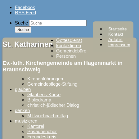
Skip
Facebook
to
RSS Feed
content
Suche
Startseite
Kontakt
Anfahrt
Gottesdienst
St. Katharinen
Impressum
kontaktieren
Gemeindebüro
Personen
Ev.-luth. Kirchengemeinde am Hagenmarkt in
Braunschweig
Kirchenführungen
Gemeindepflege-Stiftung
glauben
Glaubens-Kurse
Bibliodrama
christlich-jüdischer Dialog
denken
Mittwochnachmittag
musizieren
Kantorei
Posaunenchor
Freundeskreis