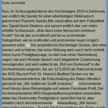
Gute zermürbt.
Nun, im Schlussgottesdienst des Kirchentages 2019 in Dortmund,
war endlich die Stunde für einen ebenbürtigen Widerspruch
gekommen! Pastorin Sandra Bils stand allein auf dem Fußballfeld
des Signal-Iduna-Stadions und sprach endlich das von vielen
erhoffte Schlusswort. „Man lässt keine Menschen ertrinken!
Punkt!“ Sie tat das so kraftvoll und bei so prominenter
Gelegenheit, wie es kraftvoller und prominenter kaum möglich
gewesen wäre.
[4]
Der prophetische Kirchentags-Gestus, den viele
kennen und schätzen, hat seine Wirkung dann auch nicht verfehlt.
Diese kurze Predigtpassage, so darf man ohne Übertreibung
sagen, hat auch Monate danach noch begeisterte Zustimmung
hervorgerufen und wird vielleicht als „Ruf von Dortmund“ in die
Kirchenhistorie eingehen. Als am 12.9.2019 der Ratsvorsitzende
der EKD Bischof Prof. Dr. Heinrich Bedford-Strohm vor der
Bundespressekonferenz die Entscheidung des Rates öffentlich
gemacht hat: „Wir wollen ein Schiff schicken.“
[5]
, kommentierte
Arnd Henze diese Bekanntgabe auf seinem Facebook-Profil. Der
kirchenverbundene ARD-Hauptstadtkorrespondent verwendete
dabei das Dortmunder Predigtzitat in sprachlich leicht, aber
inhaltlich doch bemerkenswerter
[6]
Abwandlung. „Wir lassen
niemanden ertrinken – Punkt!“ Die Entscheidung des Rates wurde