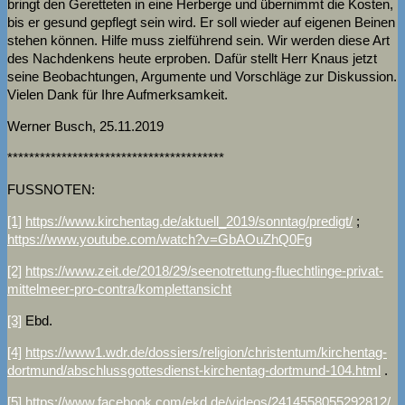
bringt den Geretteten in eine Herberge und übernimmt die Kosten,
bis er gesund gepflegt sein wird. Er soll wieder auf eigenen Beinen
stehen können. Hilfe muss zielführend sein. Wir werden diese Art
des Nachdenkens heute erproben. Dafür stellt Herr Knaus jetzt
seine Beobachtungen, Argumente und Vorschläge zur Diskussion.
Vielen Dank für Ihre Aufmerksamkeit.
Werner Busch, 25.11.2019
****************************************
FUSSNOTEN:
[1]
https://www.kirchentag.de/aktuell_2019/sonntag/predigt/
;
https://www.youtube.com/watch?v=GbAOuZhQ0Fg
[2]
https://www.zeit.de/2018/29/seenotrettung-fluechtlinge-privat-
mittelmeer-pro-contra/komplettansicht
[3]
Ebd.
[4]
https://www1.wdr.de/dossiers/religion/christentum/kirchentag-
dortmund/abschlussgottesdienst-kirchentag-dortmund-104.html
.
[5]
https://www.facebook.com/ekd.de/videos/2414558055292812/