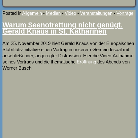
Posted in
Allgemein
•
Medien
•
Video
•
Veranstaltungen
•
Vorträge
Warum Seenotrettung nicht genügt.
Gerald Knaus in St. Katharinen
Am 25. November 2019 hielt Gerald Knaus von der Europäischen
Stabilitäts-Initiative einen Vortrag in unserem Gemeindesaal mit
anschließender, angeregter Diskussion. Hier die Video-Aufnahme
seines Vortrags und die thematische
Eröffnung
des Abends von
Werner Busch.