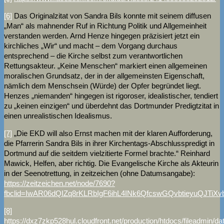
[6]
Das Originalzitat von Sandra Bils konnte mit seinem diffusen
„Man“ als mahnender Ruf in Richtung Politik und Allgemeinheit
verstanden werden. Arnd Henze hingegen präzisiert jetzt ein
kirchliches „Wir“ und macht – dem Vorgang durchaus
entsprechend – die Kirche selbst zum verantwortlichen
Rettungsakteur. „Keine Menschen“ markiert einen allgemeinen
moralischen Grundsatz, der in der allgemeinsten Eigenschaft,
nämlich dem Menschsein (Würde) der Opfer begründet liegt.
Henzes „niemanden“ hingegen ist rigoroser, idealistischer, tendiert
zu „keinen einzigen“ und überdehnt das Dortmunder Predigtzitat in
einen unrealistischen Idealismus.
[7]
„Die EKD will also Ernst machen mit der klaren Aufforderung,
die Pfarrerin Sandra Bils in ihrer Kirchentags-Abschlusspredigt in
Dortmund auf die seitdem vielzitierte Formel brachte.“ Reinhard
Mawick, Helfen, aber richtig. Die Evangelische Kirche als Akteurin
in der Seenotrettung, in zeitzeichen (ohne Datumsangabe):
https://zeitzeichen.net/node/7690?
fbclid=IwAR06dQIZq8rKLRbIgF6ihL4INk6QfcswGQvbtieyuQJTiXv
[8]
https://dxz7zkp528hul.cloudfront.net/production/htdocs/fileadmin/d