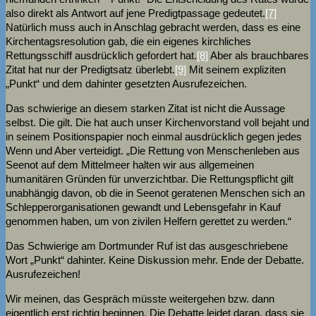
also direkt als Antwort auf jene Predigtpassage gedeutet.
[7]
Natürlich muss auch in Anschlag gebracht werden, dass es eine
Kirchentagsresolution gab, die ein eigenes kirchliches
Rettungsschiff ausdrücklich gefordert hat.
[8]
Aber als brauchbares
Zitat hat nur der Predigtsatz überlebt.
[9]
Mit seinem expliziten
„Punkt“ und dem dahinter gesetzten Ausrufezeichen.
Das schwierige an diesem starken Zitat ist nicht die Aussage
selbst. Die gilt. Die hat auch unser Kirchenvorstand voll bejaht und
in seinem Positionspapier noch einmal ausdrücklich gegen jedes
Wenn und Aber verteidigt. „Die Rettung von Menschenleben aus
Seenot auf dem Mittelmeer halten wir aus allgemeinen
humanitären Gründen für unverzichtbar. Die Rettungspflicht gilt
unabhängig davon, ob die in Seenot geratenen Menschen sich an
Schlepperorganisationen gewandt und Lebensgefahr in Kauf
genommen haben, um von zivilen Helfern gerettet zu werden.“
Das Schwierige am Dortmunder Ruf ist das ausgeschriebene
Wort „Punkt“ dahinter. Keine Diskussion mehr. Ende der Debatte.
Ausrufezeichen!
Wir meinen, das Gespräch müsste weitergehen bzw. dann
eigentlich erst richtig beginnen. Die Debatte leidet daran, dass sie