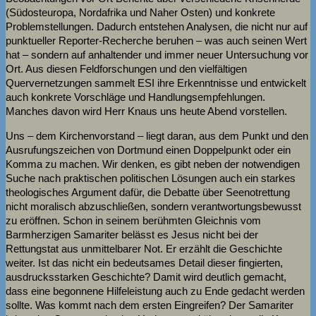
(Südosteuropa, Nordafrika und Naher Osten) und konkrete
Problemstellungen. Dadurch entstehen Analysen, die nicht nur auf
punktueller Reporter-Recherche beruhen – was auch seinen Wert
hat – sondern auf anhaltender und immer neuer Untersuchung vor
Ort. Aus diesen Feldforschungen und den vielfältigen
Quervernetzungen sammelt ESI ihre Erkenntnisse und entwickelt
auch konkrete Vorschläge und Handlungsempfehlungen.
Manches davon wird Herr Knaus uns heute Abend vorstellen.
Uns – dem Kirchenvorstand – liegt daran, aus dem Punkt und den
Ausrufungszeichen von Dortmund einen Doppelpunkt oder ein
Komma zu machen. Wir denken, es gibt neben der notwendigen
Suche nach praktischen politischen Lösungen auch ein starkes
theologisches Argument dafür, die Debatte über Seenotrettung
nicht moralisch abzuschließen, sondern verantwortungsbewusst
zu eröffnen. Schon in seinem berühmten Gleichnis vom
Barmherzigen Samariter belässt es Jesus nicht bei der
Rettungstat aus unmittelbarer Not. Er erzählt die Geschichte
weiter. Ist das nicht ein bedeutsames Detail dieser fingierten,
ausdrucksstarken Geschichte? Damit wird deutlich gemacht,
dass eine begonnene Hilfeleistung auch zu Ende gedacht werden
sollte. Was kommt nach dem ersten Eingreifen? Der Samariter