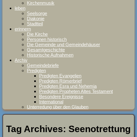
Kirchenmusik
leben
Seelsorge
Diakonie
Stadtteil
erinnern
Die Kirche
Personen historisch
Die Gemeinde und Gemeindehäuser
Gesamtgeschichte
Historische Aufnahmen
Archiv
Gemeindebriefe
Predigten
Predigten Evangelien
Predigten Römerbrief
Predigten Esra und Nehemia
Predigten Propheten Altes Testament
Besondere Ereignisse
International
Unterredung über den Glauben
Tag Archives:
Seenotrettung