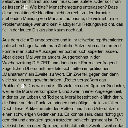
selbstverständlich ist und sein muss. Sie lautete „Oder soll man
es lassen?“
[2]
Wie bitte? Menschenrettung unterlassen? Dass
diese redaktionelle Headline nicht so recht zu der darunter
stehenden Meinung von Mariam Lau passte, die vielmehr eine
Problemanzeige war und kein Plädoyer für Rettungsverzicht, das
fiel in der lauten Diskussion kaum noch auf.
Aus dem die AfD umgebenden und in ihr teilweise repräsentierten
politischen Lager kannte man ähnliche Sätze. Von da kommend
konnte man solche Aussagen empört an sich abperlen lassen.
Aber dieses Mal war es anders. Ausgerechnet in der
Wochenzeitung DIE ZEIT, und dann in der Form einer fragend
zögerlichen Überschrift meldete sich mitten im politischen
„Mainstream“ ein Zweifel zu Wort. Ein Zweifel, gegen den dann
viele sich erbost gewehrt haben. „Retter vergrößern das
Problem“
[3]
? Das war und ist für viele ein unerträglicher Gedanke,
weil er die Moral verkompliziert, und zwar in einer Angelegenheit,
in der es um Leben und Tod geht. Moral besteht schließlich darin,
die Dinge auf den Punkt zu bringen und gültige Urteile zu fällen.
Doch dieser Artikel mutete den Rettern und ihren Unterstützern
einen schwierigen Gedanken zu. Es könnte sein, dass richtig gut
gemeint und engagiert getan trotzdem schlecht gemacht ist. Für
viele ist das ein unerträglicher, nicht statthafter Zweifel, weil er das