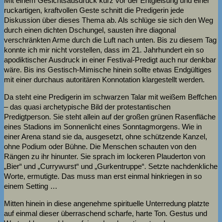
Mit einem Gesichtsausdruck kurz vor der Entgleisung und einer
ruckartigen, kraftvollen Geste schnitt die Predigerin jede
Diskussion über dieses Thema ab. Als schlüge sie sich den Weg
durch einen dichten Dschungel, sausten ihre diagonal
verschränkten Arme durch die Luft nach unten. Bis zu diesem Tag
konnte ich mir nicht vorstellen, dass im 21. Jahrhundert ein so
apodiktischer Ausdruck in einer Festival-Predigt auch nur denkbar
wäre. Bis ins Gestisch-Mimische hinein sollte etwas Endgültiges
mit einer durchaus autoritären Konnotation klargestellt werden.
Da steht eine Predigerin im schwarzen Talar mit weißem Beffchen
– das quasi archetypische Bild der protestantischen
Predigtperson. Sie steht allein auf der großen grünen Rasenfläche
eines Stadions im Sonnenlicht eines Sonntagmorgens. Wie in
einer Arena stand sie da, ausgesetzt, ohne schützende Kanzel,
ohne Podium oder Bühne. Die Menschen schauten von den
Rängen zu ihr hinunter. Sie sprach im lockeren Plauderton von
„Bier“ und „Currywurst“ und „Gurkentruppe“. Setzte nachdenkliche
Worte, ermutigte. Das muss man erst einmal hinkriegen in so
einem Setting …
Mitten hinein in diese angenehme spirituelle Unterredung platzte
auf einmal dieser überraschend scharfe, harte Ton. Gestus und