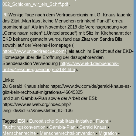
002_Schicken_wir_ein_Schiff.pdf
.
[9]
Wenige Tage nach dem Vortragsereignis mit G. Knaus tauchte
das Zitat „Man lässt keine Menschen ertrinken! Punkt!“ erneu
prominent auf. Als im November 2019 die Vereinsgründung von
„Gemeinsam retten“ („United srecue“) mit Sitz im Kirchenamt der
EKD bekannt gemacht wurde, fand das Zitat von Sandra Bils
sowohl auf der Vereins-Homepage (
https://www.united4rescue.com/
) als auch im Bericht auf der EKD-
Homepage über die Eröffnung der dazugehörenden
Spendenaktion Verwendung (
https://www.ekd.de/buendnis-
united4rescue-gruendung-52184.htm
).
Links
:
Zu Gerald Knaus siehe: https://www.dw.com/de/gerald-knaus-es-
gibt-kein-recht-auf-migration/a-46649325
und zum Gambia-Plan sowie der Arbeit der ESI:
https://www.esiweb.org/index.php?
lang=de&id=67&newsletter_ID=136
Tagged
ESI
•
Europäische Stabilitäts-Initiative
•
Flucht
•
Flüchtlingskonvention
•
Gambia-Plan
•
Gerald Knaus
•
Menschenrechte
•
Menschenrechtskonvention
•
Migration
•