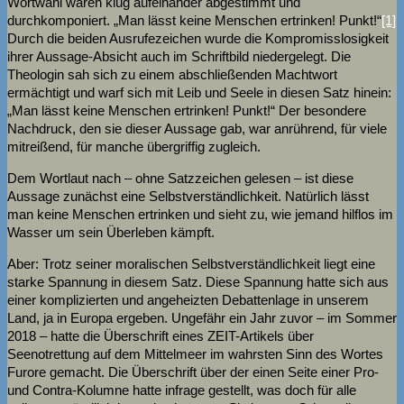
Wortwahl waren klug aufeinander abgestimmt und
durchkomponiert. „Man lässt keine Menschen ertrinken! Punkt!“
[1]
Durch die beiden Ausrufezeichen wurde die Kompromisslosigkeit
ihrer Aussage-Absicht auch im Schriftbild niedergelegt. Die
Theologin sah sich zu einem abschließenden Machtwort
ermächtigt und warf sich mit Leib und Seele in diesen Satz hinein:
„Man lässt keine Menschen ertrinken! Punkt!“ Der besondere
Nachdruck, den sie dieser Aussage gab, war anrührend, für viele
mitreißend, für manche übergriffig zugleich.
Dem Wortlaut nach – ohne Satzzeichen gelesen – ist diese
Aussage zunächst eine Selbstverständlichkeit. Natürlich lässt
man keine Menschen ertrinken und sieht zu, wie jemand hilflos im
Wasser um sein Überleben kämpft.
Aber: Trotz seiner moralischen Selbstverständlichkeit liegt eine
starke Spannung in diesem Satz. Diese Spannung hatte sich aus
einer komplizierten und angeheizten Debattenlage in unserem
Land, ja in Europa ergeben. Ungefähr ein Jahr zuvor – im Sommer
2018 – hatte die Überschrift eines ZEIT-Artikels über
Seenotrettung auf dem Mittelmeer im wahrsten Sinn des Wortes
Furore gemacht. Die Überschrift über der einen Seite einer Pro-
und Contra-Kolumne hatte infrage gestellt, was doch für alle