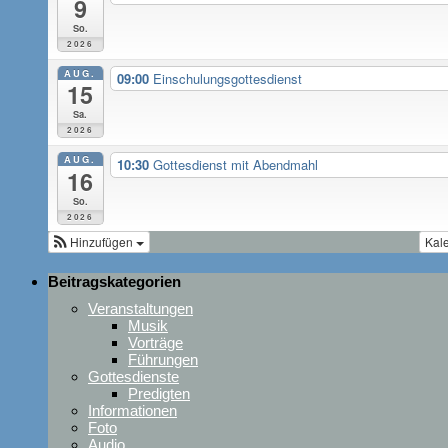
9
So.
2026
AUG.
09:00
Einschulungsgottesdienst
15
Sa.
2026
AUG.
10:30
Gottesdienst mit Abendmahl
16
So.
2026
Hinzufügen
Kal
Beitragskategorien
Veranstaltungen
Musik
Vorträge
Führungen
Gottesdienste
Predigten
Informationen
Foto
Audio