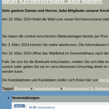
Neuer Kirchenvorstand: Bitte wählen!
Sehr geehrte Damen und Herren, liebe Mitglieder unserer Kir
Am 10. März 2024 findet die Wahl zum neuen Kirchenvorstand statt
Sie haben die zentral verschickten Wahlunterlagen bereits per Post 
Bis 3. März 2024 können Sie online abstimmen. Die Informationen hi
Am 10. März 2024 öffnet das Wahllokal im Gemeindehaus nach dem
Falls Sie sich für die Briefwahl entscheiden, melden Sie sich bitt
zurück (oder geben Sie sie im verschlossenen Umschlag direkt im
werden kann.
Die Kandidatinnen und Kandidaten stellen sich Ihnen hier vor:
Kirch
Tagged
Ehrenamt
•
Gemeindeleitung
•
Kirchenvorstand St. Kathari
Veranstaltungen
AUG.
10:30
Gottesdienst