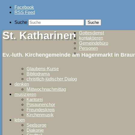
Skip
Facebook
to
RSS Feed
content
Suche
St. Katharinen
Gottesdienst
kontaktieren
Gemeindebüro
Personen
Ev.-luth. Kirchengemeinde am Hagenmarkt in Bra
Glaubens-Kurse
Bibliodrama
christlich-jüdischer Dialog
denken
Mittwochnachmittag
musizieren
Kantorei
Posaunenchor
Freundeskreis
Kirchenmusik
leben
Seelsorge
Diakonie