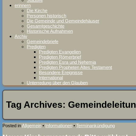
Stadtteil
erinnern
Die Kirche
Personen historisch
Die Gemeinde und Gemeindehäuser
Gesamtgeschichte
Historische Aufnahmen
Archiv
Gemeindebriefe
Predigten
Predigten Evangelien
Predigten Römerbrief
Predigten Esra und Nehemia
Predigten Propheten Altes Testament
Besondere Ereignisse
International
Unterredung über den Glauben
Tag Archives:
Gemeindeleitu
Posted in
Allgemein
•
Informationen
•
Terminankündigung