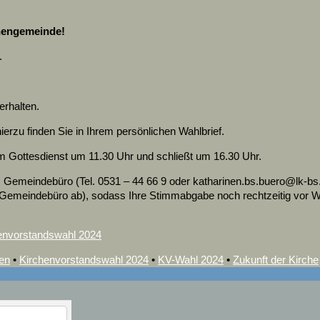
chengemeinde!
.
erhalten.
erzu finden Sie in Ihrem persönlichen Wahlbrief.
 Gottesdienst um 11.30 Uhr und schließt um 16.30 Uhr.
e im Gemeindebüro (Tel. 0531 – 44 66 9 oder katharinen.bs.buero@
lk-bs
 Gemeindebüro ab), sodass Ihre Stimmabgabe noch rechtzeitig vor 
envorstandswahl 2024
nen
•
Kirchenvorstandswahl 2024
•
KV-Wahl 2024
•
Zukunft der Kirche