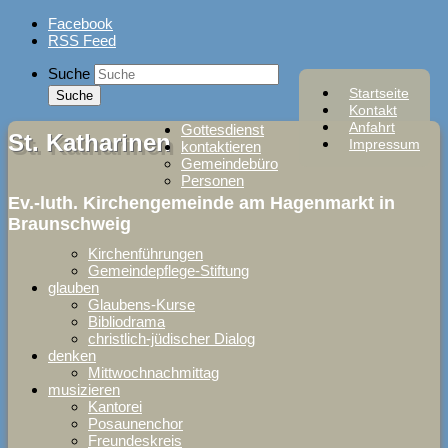
Skip
Facebook
to
RSS Feed
content
Suche
Startseite
Kontakt
Anfahrt
Gottesdienst
St. Katharinen
Impressum
kontaktieren
Gemeindebüro
Personen
Ev.-luth. Kirchengemeinde am Hagenmarkt in
Braunschweig
Kirchenführungen
Gemeindepflege-Stiftung
glauben
Glaubens-Kurse
Bibliodrama
christlich-jüdischer Dialog
denken
Mittwochnachmittag
musizieren
Kantorei
Posaunenchor
Freundeskreis