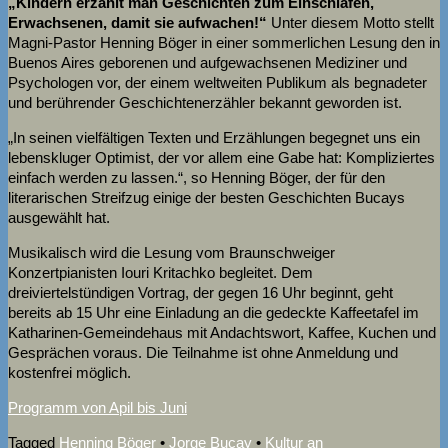
„Kindern erzählt man Geschichten zum Einschlafen,
Erwachsenen, damit sie aufwachen!“
Unter diesem Motto stellt
Magni-Pastor Henning Böger in einer sommerlichen Lesung den in
Buenos Aires geborenen und aufgewachsenen Mediziner und
Psychologen vor, der einem weltweiten Publikum als begnadeter
und berührender Geschichtenerzähler bekannt geworden ist.
„In seinen vielfältigen Texten und Erzählungen begegnet uns ein
lebenskluger Optimist, der vor allem eine Gabe hat: Kompliziertes
einfach werden zu lassen.“, so Henning Böger, der für den
literarischen Streifzug einige der besten Geschichten Bucays
ausgewählt hat.
Musikalisch wird die Lesung vom Braunschweiger
Konzertpianisten Iouri Kritachko begleitet. Dem
dreiviertelstündigen Vortrag, der gegen 16 Uhr beginnt, geht
bereits ab 15 Uhr eine Einladung an die gedeckte Kaffeetafel im
Katharinen-Gemeindehaus mit Andachtswort, Kaffee, Kuchen und
Gesprächen voraus. Die Teilnahme ist ohne Anmeldung und
kostenfrei möglich.
Programm von Apil bis Juni
Tagged
Henning Böger
•
Jorge Bucay
•
Kultur an