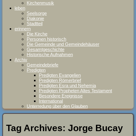
Kirchenmusik
leben
Seelsorge
Diakonie
Stadtteil
erinnern
Die Kirche
Personen historisch
Die Gemeinde und Gemeindehäuser
Gesamtgeschichte
Historische Aufnahmen
Archiv
Gemeindebriefe
Predigten
Predigten Evangelien
Predigten Römerbrief
Predigten Esra und Nehemia
Predigten Propheten Altes Testament
Besondere Ereignisse
International
Unterredung über den Glauben
Tag Archives:
Jorge Bucay