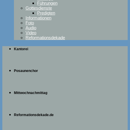
Führungen
Gottesdienste
Predigten
Informationen
Foto
Audio
Video
Reformationsdekade
Kantorei
Posaunenchor
Mittwochnachmittag
Reformationsdekade.de