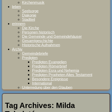
Kirchenmusik
leben
Seelsorge
Diakonie
Stadtteil
erinnern
Die Kirche
Personen historisch
Die Gemeinde und Gemeindehäuser
Gesamtgeschichte
Historische Aufnahmen
Archiv
Gemeindebriefe
Predigten
Predigten Evangelien
Predigten Römerbrief
Predigten Esra und Nehemia
Predigten Propheten Altes Testament
Besondere Ereignisse
International
Unterredung über den Glauben
Tag Archives:
Milda