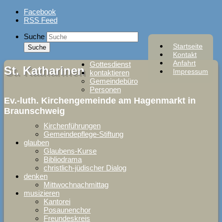
Skip
Facebook
to
RSS Feed
content
Suche
Startseite
Kontakt
Anfahrt
Gottesdienst
St. Katharinen
Impressum
kontaktieren
Gemeindebüro
Personen
Ev.-luth. Kirchengemeinde am Hagenmarkt in
Braunschweig
Kirchenführungen
Gemeindepflege-Stiftung
glauben
Glaubens-Kurse
Bibliodrama
christlich-jüdischer Dialog
denken
Mittwochnachmittag
musizieren
Kantorei
Posaunenchor
Freundeskreis