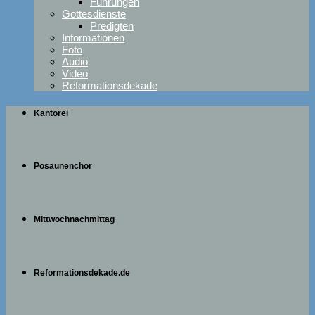
Führungen
Gottesdienste
Predigten
Informationen
Foto
Audio
Video
Reformationsdekade
Kantorei
Posaunenchor
Mittwochnachmittag
Reformationsdekade.de