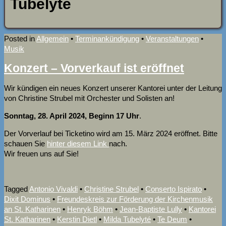
Tubelyté
Posted in
Allgemein
•
Terminankündigung
•
Veranstaltungen
•
Musik
Konzert – Vorverkauf ist eröffnet
Wir kündigen ein neues Konzert unserer Kantorei unter der Leitung
von Christine Strubel mit Orchester und Solisten an!
Sonntag, 28. April 2024, Beginn 17 Uhr
.
Der Vorverlauf bei Ticketino wird am 15. März 2024 eröffnet. Bitte
schauen Sie
hinter diesem Link
nach.
Wir freuen uns auf Sie!
Tagged
Antonio Vivaldi
•
Christine Strubel
•
Conserto Ispirato
•
Dixit Dominus
•
Freundeskreis zur Förderung der Kirchenmusik
an St. Katharinen
•
Henryk Böhm
•
Jean-Baptiste Lully
•
Kantorei
St. Katharinen
•
Kerstin Dietl
•
Milda Tubelyté
•
Te Deum
•